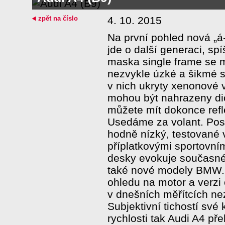
zpět na číslo
4. 10. 2015
Na první pohled nová „á
jde o další generaci, spíš
maska single frame se 
nezvykle úzké a šikmé s
v nich ukryty xenonové v
mohou být nahrazeny di
můžete mít dokonce refl
Usedáme za volant. Posa
hodně nízký, testované 
příplatkovými sportovním
desky evokuje současné
také nové modely BMW. 
ohledu na motor a verzi 
v dnešních měřítcích ne
Subjektivní tichostí své 
rychlosti tak Audi A4 př