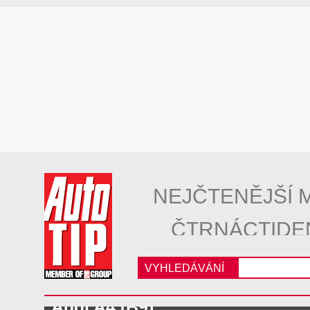
NEJČTENĚJŠÍ 
ČTRNÁCTIDE
VYHLEDÁVÁNÍ
Audi A4 (B9)