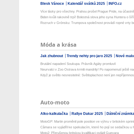
Blesk Vánoce
Kalendář svátků 2025
INFO.cz
Více lásky pro všechny. Prahou prošel Prague Pride, na účastník
Biden kvůli rakovině trpí! Bolestná slova jeho syna Huntera o šíříc
Rozruch v Grónsku: Trumpova společnost provádí ropné vrty be
Móda a krása
Jak zhubnout
Trendy nehty pro jaro 2025
Nové make
Brutální napadení Soukupa. Právník Agáty promluvil
Neurvalci v Zoo Ostrava krmili mandrily! Po napomenutí ještě na
Když je světlo nesnesitelné: Světloplachost není jen nepříjemnos
Auto-moto
Alko-kalkulačka
Rallye Dakar 2025
Dálniční známk
MotoGP: Martin proměnil pole position ve výhru v britském sprin
Câmara se vyjádřil ke spekulacím, které ho pojí se sedačkou u
Moto2: Přerušenou britskou kvalifikaci ovládl Guevara