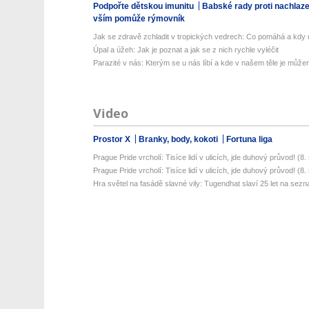
Podpořte dětskou imunitu
Babské rady proti nachlaz
vším pomůže rýmovník
Jak se zdravě zchladit v tropických vedrech: Co pomáhá a kdy už
Úpal a úžeh: Jak je poznat a jak se z nich rychle vyléčit
Parazité v nás: Kterým se u nás líbí a kde v našem těle je můžem
Video
Prostor X
Branky, body, kokoti
Fortuna liga
Prague Pride vrcholí: Tisíce lidí v ulicích, jde duhový průvod! (8. s
Prague Pride vrcholí: Tisíce lidí v ulicích, jde duhový průvod! (8. s
Hra světel na fasádě slavné vily: Tugendhat slaví 25 let na sez