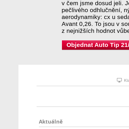
v čem jsme dosud jeli. J
pečlivého odhlučnění, ný
aerodynamiky: cx u seda
Avant 0,26. To jsou v so
z nejnižších hodnot vůb
Objednat Auto Tip 21
Kla
Aktuálně