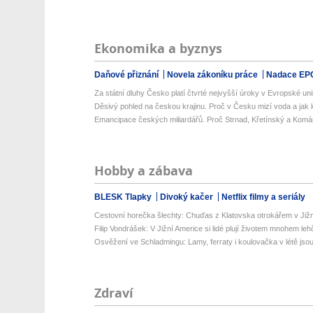
Ekonomika a byznys
Daňové přiznání
Novela zákoníku práce
Nadace EP
Za státní dluhy Česko platí čtvrté nejvyšší úroky v Evropské uni
Děsivý pohled na českou krajinu. Proč v Česku mizí voda a jak k
Emancipace českých miliardářů. Proč Strnad, Křetínský a Komá
Hobby a zábava
BLESK Tlapky
Divoký kačer
Netflix filmy a seriály
Cestovní horečka šlechty: Chuďas z Klatovska otrokářem v Již
Filip Vondrášek: V Jižní Americe si lidé plují životem mnohem lehče
Osvěžení ve Schladmingu: Lamy, ferraty i koulovačka v létě jsou 
Zdraví