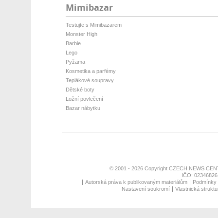
Mimibazar
Testujte s Mimibazarem
Monster High
Barbie
Lego
Pyžama
Kosmetika a parfémy
Teplákové soupravy
Dětské boty
Ložní povlečení
Bazar nábytku
© 2001 - 2026 Copyright
CZECH NEWS CENT
IČO: 02346826,
Autorská práva k publikovaným materiálům
Podmínky p
Nastavení soukromí
Vlastnická struktu