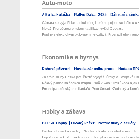
Auto-moto
Alko-kalkulačka
Rallye Dakar 2025
Dálniční známk
Câmara se vyjádřil ke spekulacím, které ho pojí se sedačkou u
Moto2: Přerušenou britskou kvalifikaci ovládl Guevara
Ford to s elektrickým pick-upem nevzdává. Prozradil jeho jméno i
Ekonomika a byznys
Daňové přiznání
Novela zákoníku práce
Nadace EP
Za státní dluhy Česko platí čtvrté nejvyšší úroky v Evropské uni
Děsivý pohled na českou krajinu. Proč v Česku mizí voda a jak k
Emancipace českých miliardářů. Proč Strnad, Křetínský a Komá
Hobby a zábava
BLESK Tlapky
Divoký kačer
Netflix filmy a seriály
Cestovní horečka šlechty: Chuďas z Klatovska otrokářem v Již
Filip Vondrášek: V Jižní Americe si lidé plují životem mnohem lehče