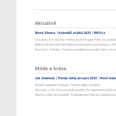
Aktuálně
Blesk Vánoce
Kalendář svátků 2025
INFO.cz
Více lásky pro všechny. Prahou prošel Prague Pride, na účastník
Biden kvůli rakovině trpí! Bolestná slova jeho syna Huntera o šíříc
Rozruch v Grónsku: Trumpova společnost provádí ropné vrty be
Móda a krása
Jak zhubnout
Trendy nehty pro jaro 2025
Nové make
Brutální napadení Soukupa. Právník Agáty promluvil
Neurvalci v Zoo Ostrava krmili mandrily! Po napomenutí ještě na
Když je světlo nesnesitelné: Světloplachost není jen nepříjemnos