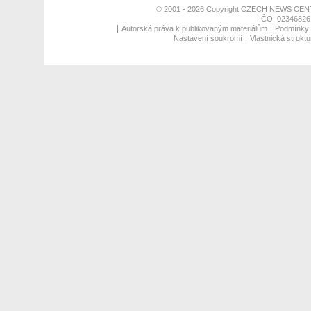
© 2001 - 2026 Copyright
CZECH NEWS CENT
IČO: 02346826,
Autorská práva k publikovaným materiálům
Podmínky p
Nastavení soukromí
Vlastnická struktu