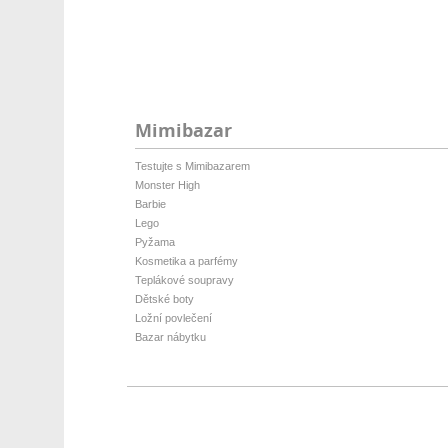
Mimibazar
Testujte s Mimibazarem
Monster High
Barbie
Lego
Pyžama
Kosmetika a parfémy
Teplákové soupravy
Dětské boty
Ložní povlečení
Bazar nábytku