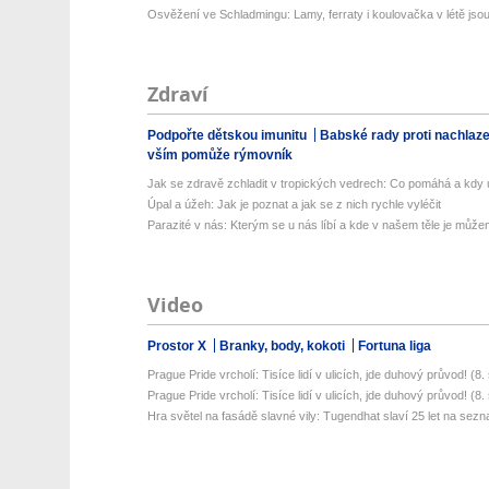
Osvěžení ve Schladmingu: Lamy, ferraty i koulovačka v létě jsou 
Zdraví
Podpořte dětskou imunitu
Babské rady proti nachlaz
vším pomůže rýmovník
Jak se zdravě zchladit v tropických vedrech: Co pomáhá a kdy už
Úpal a úžeh: Jak je poznat a jak se z nich rychle vyléčit
Parazité v nás: Kterým se u nás líbí a kde v našem těle je můžem
Video
Prostor X
Branky, body, kokoti
Fortuna liga
Prague Pride vrcholí: Tisíce lidí v ulicích, jde duhový průvod! (8. s
Prague Pride vrcholí: Tisíce lidí v ulicích, jde duhový průvod! (8. s
Hra světel na fasádě slavné vily: Tugendhat slaví 25 let na sez