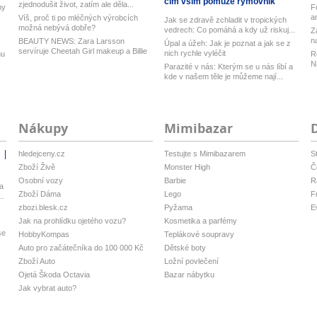
čím vším pomůže rýmovník
zjednodušit život, zatím ale děla...
ny
F
a
Víš, proč ti po mléčných výrobcích
Jak se zdravě zchladit v tropických
možná nebývá dobře?
vedrech: Co pomáhá a kdy už riskuj...
Z
n
BEAUTY NEWS: Zara Larsson
Úpal a úžeh: Jak je poznat a jak se z
servíruje Cheetah Girl makeup a Billie
nich rychle vyléčit
nu
R
Eilis...
N
Parazité v nás: Kterým se u nás líbí a
m
kde v našem těle je můžeme nají...
Nákupy
Mimibazar
hledejceny.cz
Testujte s Mimibazarem
S
i
Zboží Živě
Monster High
Č
Osobní vozy
Barbie
R
a
Zboží Dáma
Lego
F
..
zbozi.blesk.cz
Pyžama
E
Jak na prohlídku ojetého vozu?
Kosmetika a parfémy
se
HobbyKompas
Teplákové soupravy
Auto pro začátečníka do 100 000 Kč
Dětské boty
Zboží Auto
Ložní povlečení
Ojetá Škoda Octavia
Bazar nábytku
Jak vybrat auto?