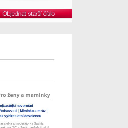
Pro ženy a maminky
ejčastější novoroční
ředsevzetí
Miminko a mráz
ak vybírat letní dovolenou
lasatelka a moderátorka Saskia
urešová (80) - Smrt manžela ji zdrtil...