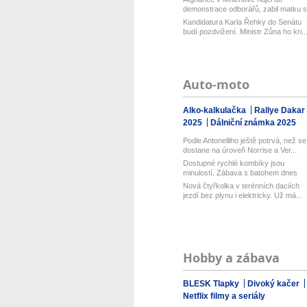
demonstrace odborářů, zabil matku s
batol...
Kandidatura Karla Řehky do Senátu
budí pozdvižení. Ministr Zůna ho kri..
Auto-moto
Alko-kalkulačka
Rallye Dakar
2025
Dálniční známka 2025
Podle Antonelliho ještě potrvá, než se
dostane na úroveň Norrise a Ver...
Dostupné rychlé kombíky jsou
minulostí. Zábava s batohem dnes
začíná a...
Nová čtyřkolka v terénních daciích
jezdí bez plynu i elektricky. Už má...
Hobby a zábava
BLESK Tlapky
Divoký kačer
Netflix filmy a seriály