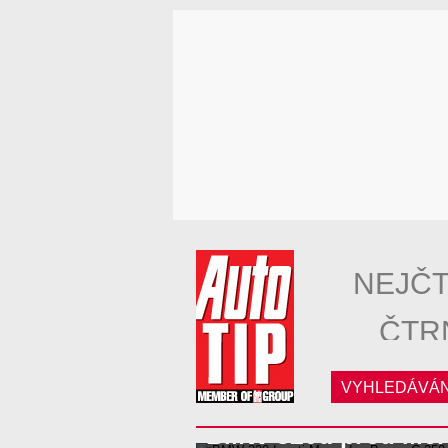
NEJČT
ČTR
VYHLEDÁVÁN
BMW 320d proti Mer