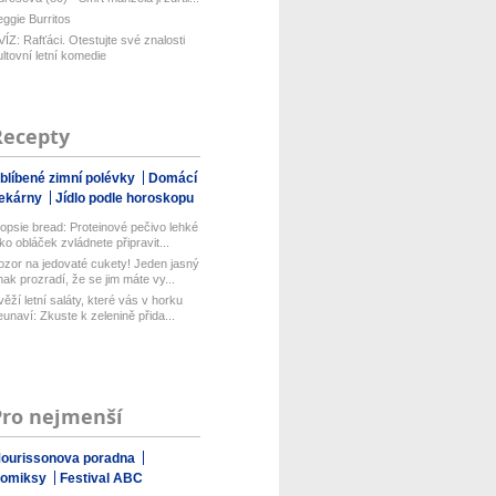
eggie Burritos
VÍZ: Rafťáci. Otestujte své znalosti
ultovní letní komedie
Recepty
blíbené zimní polévky
Domácí
ekárny
Jídlo podle horoskopu
opsie bread: Proteinové pečivo lehké
ako obláček zvládnete připravit...
ozor na jedovaté cukety! Jeden jasný
nak prozradí, že se jim máte vy...
věží letní saláty, které vás v horku
eunaví: Zkuste k zelenině přida...
Pro nejmenší
ourissonova poradna
omiksy
Festival ABC