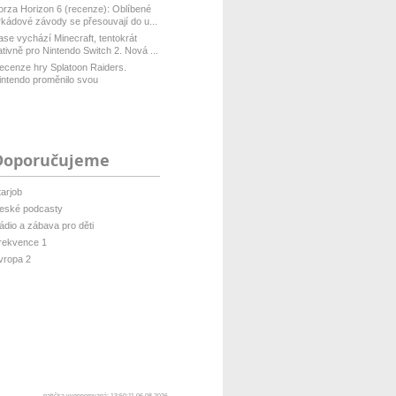
orza Horizon 6 (recenze): Oblíbené
rkádové závody se přesouvají do u...
ase vychází Minecraft, tentokrát
ativně pro Nintendo Switch 2. Nová ...
ecenze hry Splatoon Raiders.
intendo proměnilo svou
ultiplayerovou ...
Doporučujeme
tarjob
eské podcasty
ádio a zábava pro děti
rekvence 1
vropa 2
patička vygenerovaná: 13:50:11 06.08.2026