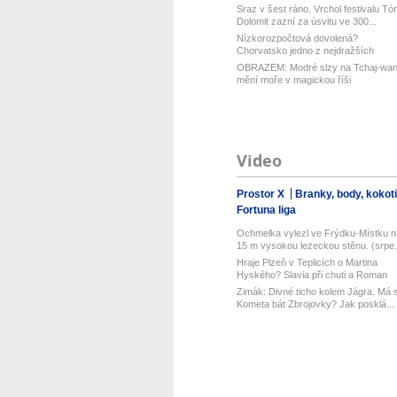
Sraz v šest ráno. Vrchol festivalu Tó
Dolomit zazní za úsvitu ve 300...
Nízkorozpočtová dovolená?
Chorvatsko jedno z nejdražších
v Evropě! Lev...
OBRAZEM: Modré slzy na Tchaj-wa
mění moře v magickou říši
Video
Prostor X
Branky, body, kokot
Fortuna liga
Ochmelka vylezl ve Frýdku-Místku n
15 m vysokou lezeckou stěnu. (srpe.
Hraje Plzeň v Teplicích o Martina
Hyského? Slavia při chuti a Roman
Ma...
Zimák: Divné ticho kolem Jágra. Má 
Kometa bát Zbrojovky? Jak posklá...