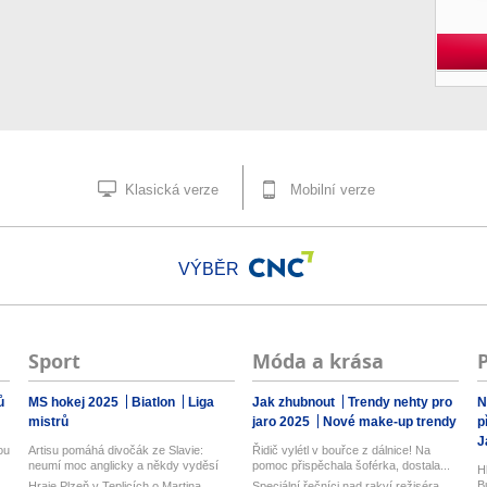
Klasická verze
Mobilní verze
VÝBĚR
Sport
Móda a krása
ů
MS hokej 2025
Biatlon
Liga
Jak zhubnout
Trendy nehty pro
N
mistrů
jaro 2025
Nové make-up trendy
p
J
ou
Artisu pomáhá divočák ze Slavie:
Řidič vylétl v bouřce z dálnice! Na
neumí moc anglicky a někdy vyděsí
pomoc přispěchala šoférka, dostala...
H
tre...
B
Hraje Plzeň v Teplicích o Martina
Speciální řečníci nad rakví režiséra