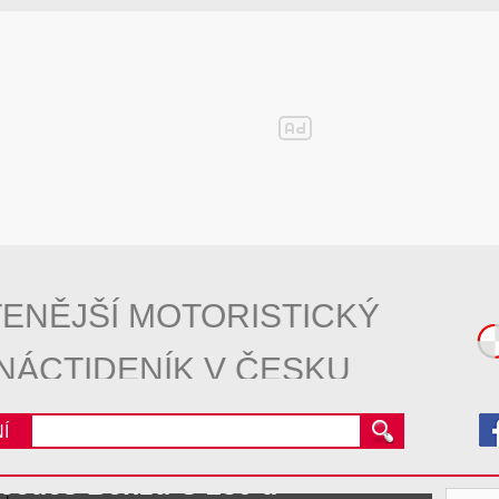
ENĚJŠÍ MOTORISTICKÝ
NÁCTIDENÍK V ČESKU
Í
cedes-Benzu C 250 d