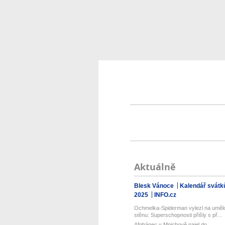
Aktuálně
Blesk Vánoce
Kalendář svátk
2025
INFO.cz
Ochmelka-Spiderman vylezl na uměl
stěnu: Superschopnosti přišly s př...
Afghánec v Mnichově najel do