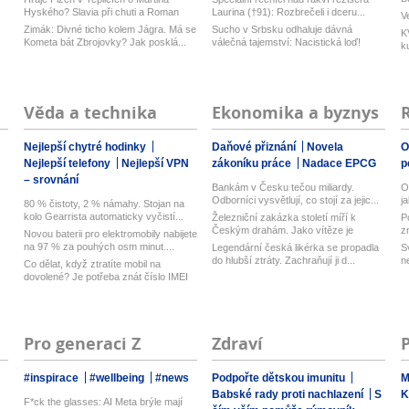
Hyského? Slavia při chuti a Roman
Laurina (†91): Rozbrečeli i dceru...
V
Ma...
Zimák: Divné ticho kolem Jágra. Má se
Sucho v Srbsku odhaluje dávná
K
.
Kometa bát Zbrojovky? Jak posklá...
válečná tajemství: Nacistická loď!
k
Věda a technika
Ekonomika a byznys
Nejlepší chytré hodinky
Daňové přiznání
Novela
O
Nejlepší telefony
Nejlepší VPN
zákoníku práce
Nadace EPCG
p
– srovnání
Bankám v Česku tečou miliardy.
O
Odborníci vysvětlují, co stojí za jejic...
j
80 % čistoty, 2 % námahy. Stojan na
kolo Gearrista automaticky vyčistí...
Železniční zakázka století míří k
P
Českým drahám. Jako vítěze je
z
Novou baterii pro elektromobily nabijete
schvál...
na 97 % za pouhých osm minut....
Legendární česká likérka se propadla
S
do hlubší ztráty. Zachraňují ji d...
n
Co dělat, když ztratíte mobil na
dovolené? Je potřeba znát číslo IMEI
...
Pro generaci Z
Zdraví
#inspirace
#wellbeing
#news
Podpořte dětskou imunitu
M
Babské rady proti nachlazení
S
K
F*ck the glasses: AI Meta brýle mají