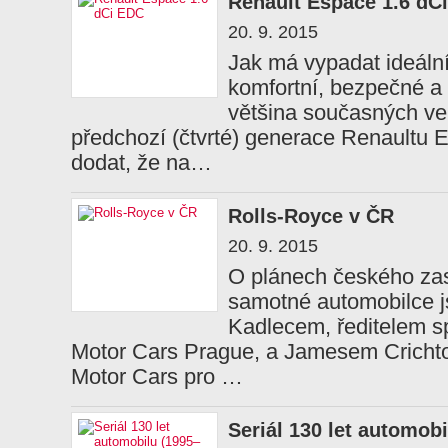
Renault Espace 1.6 dC
20. 9. 2015
Jak má vypadat ideální
komfortní, bezpečné a 
většina současných ve
předchozí (čtvrté) generace Renaultu 
dodat, že na…
Rolls-Royce v ČR
20. 9. 2015
O plánech českého zas
samotné automobilce j
Kadlecem, ředitelem s
Motor Cars Prague, a Jamesem Cricht
Motor Cars pro …
Seriál 130 let automob