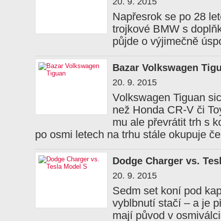
20. 9. 2015
Napřesrok se po 28 let
trojkové BMW s doplň
půjde o výjimečně úspo
Bazar Volkswagen Tig
20. 9. 2015
Volkswagen Tiguan sice
než Honda CR-V či Toy
mu ale převrátit trh s
po osmi letech na trhu stále okupuje č
Dodge Charger vs. Tes
20. 9. 2015
Sedm set koní pod kap
vyblbnutí stačí – a je p
mají původ v osmiválci