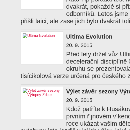
dvakrát, pokaždé si př
odborníků. Letos jsme 
přišli laici, ale zase jich bylo dvakrát 
Ultima Evolution
20. 9. 2015
Před lety držel vůz Ul
decelerační disciplíně
okruhu se prezentovala
tisícikolová verze určená pro českého
Výlet závěr sezony Výt
20. 9. 2015
Kdož patříte k Husáko
prvním říjnovém víken
roce ukázat vašim děte