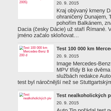
20. 9. 2015
Kraj obývaný kmeny D
ohraničený Dunajem, T
pohořím Balkánem, zna
Dacia (česky Dácie) už staří Římané. V
jméno začalo skloňovat…
Test 100 000 km Merce
20. 9. 2015
Image Mercedes-Benzu
MPV třídy B ke dvěma
službách redakce Auto 
test byl náročnější než se Stuttgartský
Test nealkoholických p
20. 9. 2015
Auto Tip pořádal test n