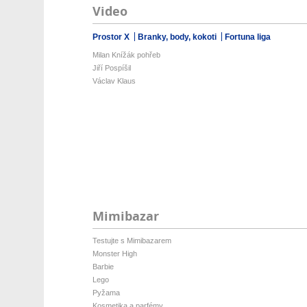
Video
Prostor X
Branky, body, kokoti
Fortuna liga
Milan Knížák pohřeb
Jiří Pospíšil
Václav Klaus
Mimibazar
Testujte s Mimibazarem
Monster High
Barbie
Lego
Pyžama
Kosmetika a parfémy