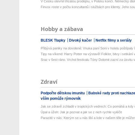
V Česku otevřel třicátou prodejnu, v Polsku končí. Německý disk
Finvox roste v počtu konzultantů i službách pro klienty. Jeho sou
Hobby a zábava
BLESK Tlapky
Divoký kačer
Netflix filmy a seriály
Přibývá paniky na dovolené: Vnuka paní Soni v hotelu poštípaly š
Tipy na víkend: Harry Potter na výstavě! Folklor, bitvy i setkání 
Sraz v šest ráno. Vrchol festivalu Tóny Dolomit zazní za úsvitu v
Zdraví
Podpořte dětskou imunitu
Babské rady proti nachlaz
vším pomůže rýmovník
Jak se zdravě zchladit v tropických vedrech: Co pomáhá a kdy už
Úpal a úžeh: Jak je poznat a jak se z nich rychle vyléčit
Parazité v nás: Kterým se u nás líbí a kde v našem těle je můžem