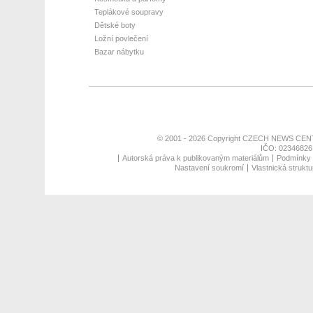
Teplákové soupravy
Dětské boty
Ložní povlečení
Bazar nábytku
© 2001 - 2026 Copyright
CZECH NEWS CENT
IČO: 02346826,
Autorská práva k publikovaným materiálům
Podmínky p
Nastavení soukromí
Vlastnická struktu