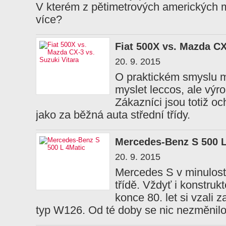
V kterém z pětimetrových amerických m
více?
Fiat 500X vs. Mazda CX
20. 9. 2015
O praktickém smyslu 
myslet leccos, ale výro
Zákazníci jsou totiž och
jako za běžná auta střední třídy.
Mercedes-Benz S 500 L
20. 9. 2015
Mercedes S v minulosti
třídě. Vždyť i konstruk
konce 80. let si vzali z
typ W126. Od té doby se nic nezměnil