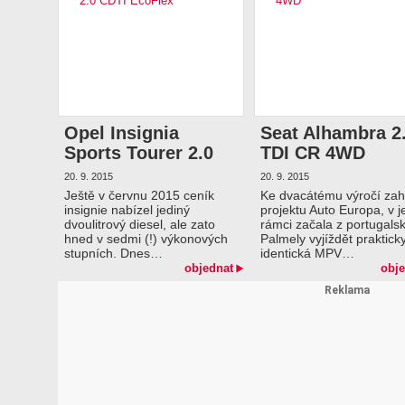
Opel Insignia
Seat Alhambra 2
Sports Tourer 2.0
TDI CR 4WD
CDTI EcoFlex
20. 9. 2015
20. 9. 2015
Ještě v červnu 2015 ceník
Ke dvacátému výročí zah
insignie nabízel jediný
projektu Auto Europa, v 
dvoulitrový diesel, ale zato
rámci začala z portugals
hned v sedmi (!) výkonových
Palmely vyjíždět praktick
stupních. Dnes…
identická MPV…
objednat
obje