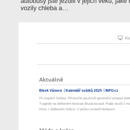
autobusy jste jezdili v jejich věku, ja
vozily chleba a…
Kla
Aktuálně
Blesk Vánoce
Kalendář svátků 2025
INFO.cz
Po stopách češtiny: Přeskočte jazykově-generační propast aneb
Tragédie na oblíbeném festivalu Brutal Assault: Polák skočil z mo
Hnus v oblíbeném řetězci: V pečivu skotačil hlodavec!