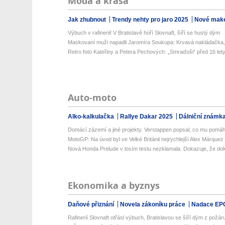
Móda a krása
Jak zhubnout
Trendy nehty pro jaro 2025
Nové make
Výbuch v rafinerii! V Bratislavě hoří Slovnaft, šíří se hustý dým
Maskovaní muži napadli Jaromíra Soukupa: Krvavá nakládačka, zm
Retro foto Kateřiny a Petera Pechových: „Smraďoši“ před 16 let
Auto-moto
Alko-kalkulačka
Rallye Dakar 2025
Dálniční známk
Domácí zázemí a jiné projekty. Verstappen popsal, co mu pomáh
MotoGP: Na úvod byl ve Velké Británii nejrychlejší Alex Márquez
Nová Honda Prelude v losím testu nezklamala. Dokazuje, že dok
Ekonomika a byznys
Daňové přiznání
Novela zákoníku práce
Nadace EP
Rafinerií Slovnaft otřásl výbuch, Bratislavou se šíří dým z požáru,