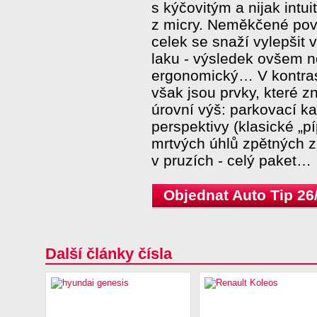
s kýčovitým a nijak intu
z micry. Neměkčené povr
celek se snaží vylepšit 
laku - výsledek ovšem n
ergonomický… V kontras
však jsou prvky, které z
úrovní výš: parkovací k
perspektivy (klasické „pí
mrtvých úhlů zpětných z
v pruzích - celý paket…
Objednat Auto Tip 26
Další články čísla