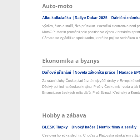
Auto-moto
Alko-kalkulačka
Rallye Dakar 2025
Dálniční známk
Výhřev, čidla a stačí, říká průzkum. Pokročilá elektronika není prio
MotoGP: Martin proměnil pole position ve výhru v britském sprin
Câmara se vyjádřil ke spekulacím, které ho pojí se sedačkou u
Ekonomika a byznys
Daňové přiznání
Novela zákoníku práce
Nadace EP
Za státní dluhy Česko platí čtvrté nejvyšší úroky v Evropské uni
Děsivý pohled na českou krajinu. Proč v Česku mizí voda a jak k
Emancipace českých miliardářů. Proč Strnad, Křetínský a Komá
Hobby a zábava
BLESK Tlapky
Divoký kačer
Netflix filmy a seriály
Cestovní horečka šlechty: Chuďas z Klatovska otrokářem v Již