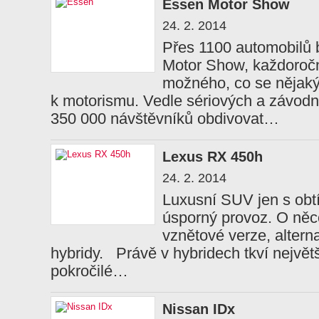
Essen Motor Show
24. 2. 2014
Přes 1100 automobilů 
Motor Show, každoročn
možného, co se něja
k motorismu. Vedle sériových a závodn
350 000 návštěvníků obdivovat…
Lexus RX 450h
24. 2. 2014
Luxusní SUV jen s obt
úsporný provoz. O něc
vznětové verze, alterna
hybridy. Právě v hybridech tkví největš
pokročilé…
Nissan IDx