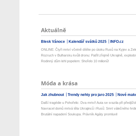
Aktuálně
Blesk Vánoce
Kalendář svátků 2025
INFO.cz
ONLINE: Čtyři mrtví včetně dítěte po útoku Rusů na Kyjev a Zele
Rozruch v Bulharsku kvůli dronu: Patřil zřejmě Ukrajině, explodova
Rodinný dům lehl popelem: Shořelo 10 milionů!
Móda a krása
Jak zhubnout
Trendy nehty pro jaro 2025
Nové make
Další tragédie u Pohořelic: Dva mrtví! Auta se srazila při předjížd
Navracel domů mrtvá těla Ukrajinců i Rusů: Smrt válečného hrdi
Brutální napadení Soukupa. Právník Agáty promluvil