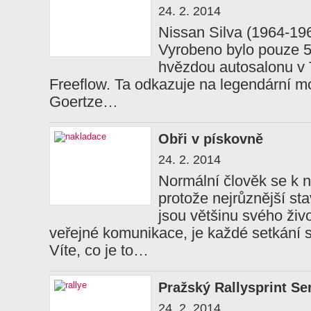
24. 2. 2014
Nissan Silva (1964-196
Vyrobeno bylo pouze 5
hvězdou autosalonu v T
Freeflow. Ta odkazuje na legendární m
Goertze…
Obři v pískovně
24. 2. 2014
Normální člověk se k n
protože nejrůznější sta
jsou většinu svého ži
veřejné komunikace, je každé setkání
Víte, co je to…
Pražský Rallysprint Se
24. 2. 2014