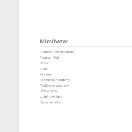
Mimibazar
Testujte s Mimibazarem
Monster High
Barbie
Lego
Pyžama
Kosmetika a parfémy
Teplákové soupravy
Dětské boty
Ložní povlečení
Bazar nábytku