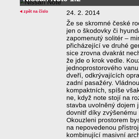
zpět na číslo
24. 2. 2014
Že se skromné české ro
jen o škodovky či hyund
zapomenutý solitér – m
přicházející ve druhé ge
sice zrovna dvakrát nec
že jde o krok vedle. Ko
jednoprostorového vanu 
dveří, odkrývajících op
zadní pasažéry. Vládno
kompaktních, spíše však
ne, když note stojí na r
stavba uvolněný dojem j
dovnitř díky zvýšenému 
Okouzleni prostorem by
na nepovedenou přístro
kombinující masivní arch