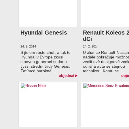
Hyundai Genesis
Renault Koleos 2
dCi
24. 2. 2014
24. 2. 2014
S jídlem roste chuť, a tak to
U aliance Renault-Nissan
Hyundai v Evropě zkusí
nadále pokračuje možno
s novou generací sedanu
zvolit dvě designově zcel
vyšší střední třídy Genesis.
odlišná auta se stejnou
Zatímco barokně…
technikou. Komu se…
objednat
obje