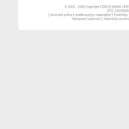
© 2001 - 2026 Copyright
CZECH NEWS CENT
IČO: 02346826,
Autorská práva k publikovaným materiálům
Podmínky p
Nastavení soukromí
Vlastnická struktu