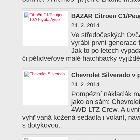
BAZAR Citroën C1/Peu
24. 2. 2014
Ve středočeských Ovčá
vyrábí první generace 
Jak to po letech vypad
či pětidveřové malé hatchbacky vyjížd
Chevrolet Silverado v 
24. 2. 2014
Pompézní náklaďák má
jako on sám: Chevrole
4WD LTZ Crew. A uvnit
vyhřívaná kožená sedadla i volant, nav
s dotykovou…