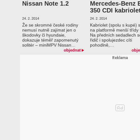
Nissan Note 1.2
Mercedes-Benz 
350 CDI kabriole
24. 2. 2014
24. 2. 2014
Že se skromné české rodiny
Kabriolet (spolu s kupé) s
nemusí nutně zajímat jen o
na platformě menší třídy
škodovky či hyundaie,
Na předních sedadlech s
dokazuje téměř zapomenutý
řidič i spolujezdec cítí
solitér – miniMPV Nissan…
pohodlně,…
objednat
obje