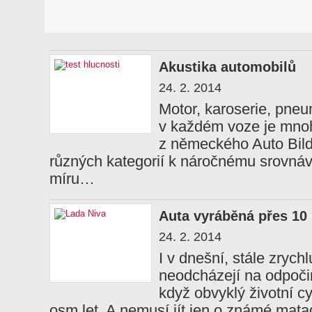
Akustika automobilů
24. 2. 2014
Motor, karoserie, pneu
v každém voze je mnoh
z německého Auto Bild
různých kategorií k náročnému srovnáv
míru…
Auta vyráběná přes 10 
24. 2. 2014
I v dnešní, stále zrych
neodcházejí na odpočin
když obvyklý životní cy
osm let. A nemusí jít jen o známé ma