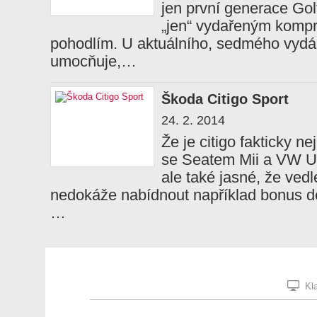
jen první generace Gol
„jen“ vydařeným kompr
pohodlím. U aktuálního, sedmého vydán
umocňuje,…
Škoda Citigo Sport
24. 2. 2014
Že je citigo fakticky n
se Seatem Mii a VW Up
ale také jasné, že vedl
nedokáže nabídnout například bonus desi
…
Kla