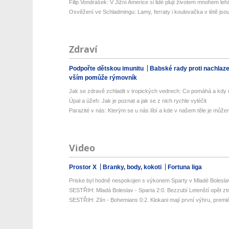
Filip Vondrášek: V Jižní Americe si lidé plují životem mnohem lehče
Osvěžení ve Schladmingu: Lamy, ferraty i koulovačka v létě jsou 
Zdraví
Podpořte dětskou imunitu
Babské rady proti nachlaz
vším pomůže rýmovník
Jak se zdravě zchladit v tropických vedrech: Co pomáhá a kdy už
Úpal a úžeh: Jak je poznat a jak se z nich rychle vyléčit
Parazité v nás: Kterým se u nás líbí a kde v našem těle je můžem
Video
Prostor X
Branky, body, kokoti
Fortuna liga
Priske byl hodně nespokojen s výkonem Sparty v Mladé Bolesla
SESTŘIH: Mladá Boleslav - Sparta 2:0. Bezzubí Letenští opět ztrati
SESTŘIH: Zlín - Bohemians 0:2. Klokani mají první výhru, premié