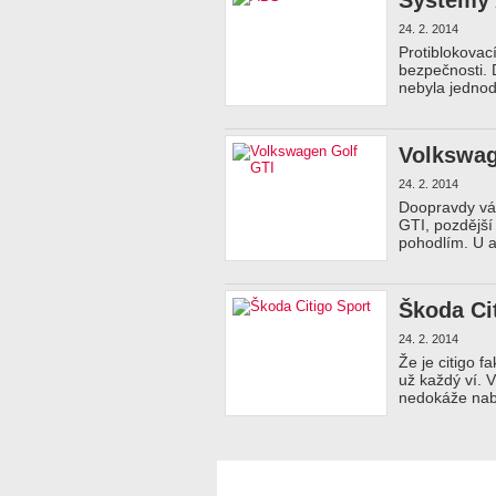
Systémy
24. 2. 2014
Protiblokovac
bezpečnosti. 
nebyla jednod
Volkswag
24. 2. 2014
Doopravdy váž
GTI, pozdější
pohodlím. U a
Škoda Ci
24. 2. 2014
Že je citigo 
už každý ví. 
nedokáže nabí