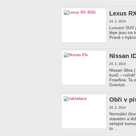
Lexus RX
24. 2. 2014
Luxusní SUV j
lépe jsou na 
Právě v hybrid
Nissan I
24. 2. 2014
Nissan Silva 
kusů – ručně!
Freeflow. Ta 
Goertze…
Obři v p
24. 2. 2014
Normální člov
stavební a tě
veřejné komun
to…