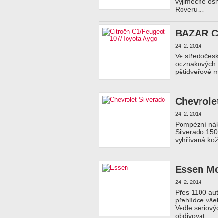
výjimečně osm
Roveru…
BAZAR Ci
24. 2. 2014
Ve středočesk
odznakových m
pětidveřové m
Chevrolet
24. 2. 2014
Pompézní nák
Silverado 15
vyhřívaná kož
Essen M
24. 2. 2014
Přes 1100 aut
přehlídce vš
Vedle sériový
obdivovat…