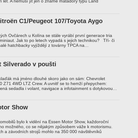
 let. A nemusí jít jen o známé matadory typu Land
troën C1/Peugeot 107/Toyota Aygo
ých Ovčárech u Kolína se stále vyrábí první generace tria
iniaut. Jak to po letech vypadá s jejich technikou? Tří- či
alé hatchbacky vyjíždějí z továrny TPCA na…
 Silverado v poušti
laďák má jméno dlouhé skoro jako on sám: Chevrolet
00 Z71 4WD LTZ Crew. A uvnitř se to hemží přepychem:
ená sedadla i volant, navigace a infotainment s dotykovou…
otor Show
omobilů bylo k vidění na Essen Motor Show, každoroční
eho možného, co se nějakým způsobem váže k motorismu.
ch a závodních strojů mohlo na 350 000 návštěvníků