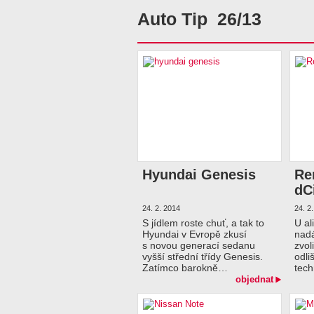
Auto Tip 26/13
Hyundai Genesis
Re
dC
24. 2. 2014
24. 2
S jídlem roste chuť, a tak to
U al
Hyundai v Evropě zkusí
nadá
s novou generací sedanu
zvol
vyšší střední třídy Genesis.
odli
Zatímco barokně…
tec
objednat