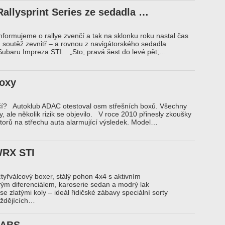
Rallysprint Series ze sedadla …
informujeme o rallye zvenčí a tak na sklonku roku nastal čas
nu soutěž zevnitř – a rovnou z navigátorského sedadla
ubaru Impreza STI. „Sto; pravá šest do levé pět;…
boxy
čí? Autoklub ADAC otestoval osm střešních boxů. Všechny
, ale několik rizik se objevilo. V roce 2010 přinesly zkoušky
torů na střechu auta alarmující výsledek. Model…
WRX STI
tyřválcový boxer, stálý pohon 4x4 s aktivním
m diferenciálem, karoserie sedan a modrý lak
e zlatými koly – ideál řidičské zábavy speciální sorty
íždějících…