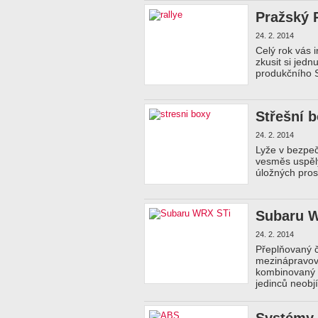
Pražský 
24. 2. 2014
Celý rok vás 
zkusit si jed
produkčního S
Střešní 
24. 2. 2014
Lyže v bezpe
vesměs uspěly
úložných pros
Subaru 
24. 2. 2014
Přeplňovaný č
mezinápravový
kombinovaný s
jedinců neobj