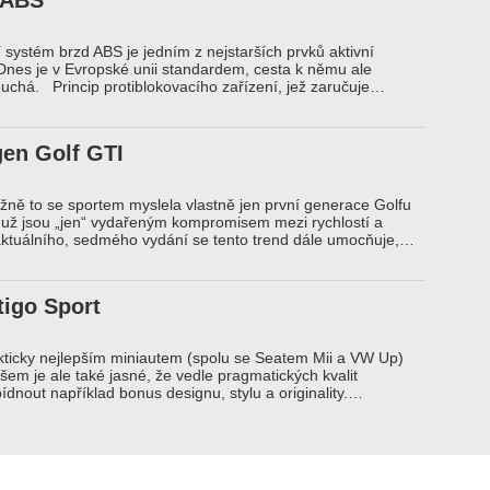
 ABS
í systém brzd ABS je jedním z nejstarších prvků aktivní
Dnes je v Evropské unii standardem, cesta k němu ale
uchá. Princip protiblokovacího zařízení, jež zaručuje…
en Golf GTI
ně to se sportem myslela vlastně jen první generace Golfu
 už jsou „jen“ vydařeným kompromisem mezi rychlostí a
ktuálního, sedmého vydání se tento trend dále umocňuje,…
tigo Sport
fakticky nejlepším miniautem (spolu se Seatem Mii a VW Up)
Všem je ale také jasné, že vedle pragmatických kvalit
dnout například bonus designu, stylu a originality.…