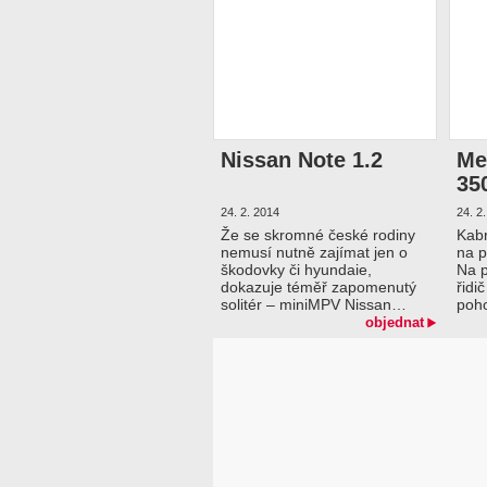
Nissan Note 1.2
Me
35
24. 2. 2014
24. 2
Že se skromné české rodiny
Kabr
nemusí nutně zajímat jen o
na p
škodovky či hyundaie,
Na p
dokazuje téměř zapomenutý
řidi
solitér – miniMPV Nissan…
poh
objednat