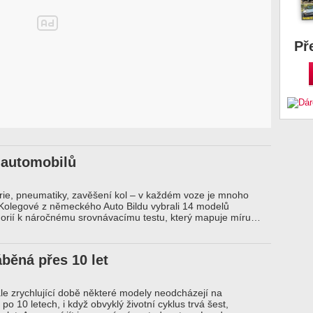
Př
 automobilů
rie, pneumatiky, zavěšení kol – v každém voze je mnoho
 Kolegové z německého Auto Bildu vybrali 14 modelů
gorií k náročnému srovnávacímu testu, který mapuje míru…
běná přes 10 let
tále zrychlující době některé modely neodcházejí na
po 10 letech, i když obvyklý životní cyklus trvá šest,