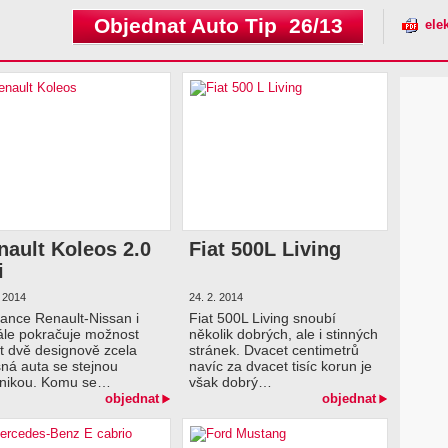
Objednat Auto Tip 26/13
ele
nault Koleos 2.0
Fiat 500L Living
i
. 2014
24. 2. 2014
iance Renault-Nissan i
Fiat 500L Living snoubí
le pokračuje možnost
několik dobrých, ale i stinných
it dvě designově zcela
stránek. Dvacet centimetrů
šná auta se stejnou
navíc za dvacet tisíc korun je
hnikou. Komu se…
však dobrý…
objednat
objednat