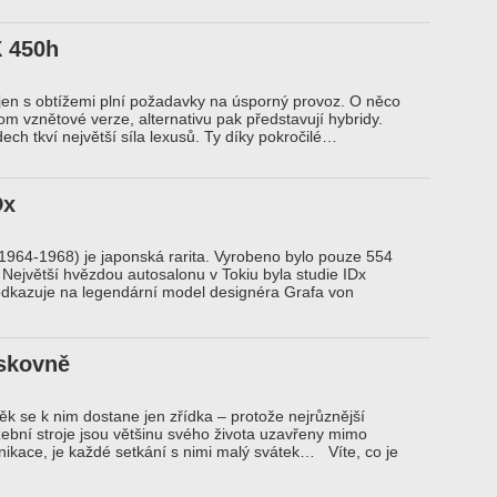
 450h
en s obtížemi plní požadavky na úsporný provoz. O něco
tom vznětové verze, alternativu pak představují hybridy.
ech tkví největší síla lexusů. Ty díky pokročilé…
Dx
(1964-1968) je japonská rarita. Vyrobeno bylo pouze 554
 Největší hvězdou autosalonu v Tokiu byla studie IDx
odkazuje na legendární model designéra Grafa von
ískovně
ěk se k nim dostane jen zřídka – protože nejrůznější
žební stroje jsou většinu svého života uzavřeny mimo
ikace, je každé setkání s nimi malý svátek… Víte, co je