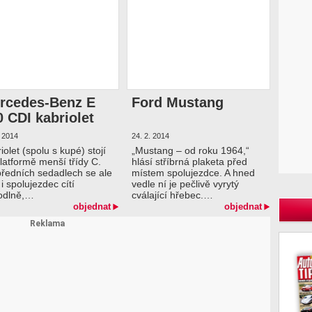
rcedes-Benz E
Ford Mustang
0 CDI kabriolet
. 2014
24. 2. 2014
iolet (spolu s kupé) stojí
„Mustang – od roku 1964,“
latformě menší třídy C.
hlásí stříbrná plaketa před
ředních sedadlech se ale
místem spolujezdce. A hned
č i spolujezdec cítí
vedle ní je pečlivě vyrytý
odlně,…
cválající hřebec.…
objednat
objednat