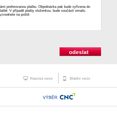
mi preferovanou platbu. Objednávka pak bude vyřízena do
platbě. V případě platby složenkou, bude součástí emailu
vyzvednete na poště.
odeslat
Klasická verze
Mobilní verze
VÝBĚR