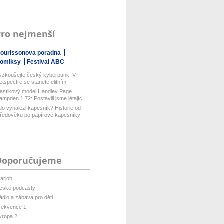
Pro nejmenší
ourissonova poradna
omiksy
Festival ABC
yzkoušejte český kyberpunk. V
etspectre se stanete elitním
ackerem ...
lastikový model Handley Page
ampden 1:72: Postavili jsme létající
...
do vynalezl kapesník? Historie od
tředověku po papírové kapesníky
Doporučujeme
tarjob
eské podcasty
ádio a zábava pro děti
rekvence 1
vropa 2