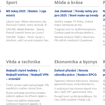
Sport
Móda a krása
ů
MS hokej 2025
Biatlon
Liga
Jak zhubnout
Trendy nehty pro
N
mistrů
jaro 2025
Nové make-up trendy
p
J
Liberec baví. Máme obrovskou sílu,
Jiskřivý mejdan TV Prima: Známá
říká kouč Fodrek, který nechválí. B...
trojice odcházela do tmy
D
b
ONLINE: Mladá Boleslav - Sparta.
Tragická smrt na Jindřichohradecku:
Potvrdí Letenští formu po Lyonu?
Cyklista spadl do příkopu plného k...
H
Mace...
č
k
ONLINE: Teplice - Plzeň. Hyský v
Nehoda českých řidičů v Bavorsku:
ohrožení, udrží se proti rozjetým Sev...
Pět vážně zraněných! Zasahoval
K
vrtul...
n
Věda a technika
Ekonomika a byznys
Nejlepší chytré hodinky
Daňové přiznání
Novela
O
Nejlepší telefony
Nejlepší VPN
zákoníku práce
Nadace EPCG
p
– srovnání
Tajemství měnové intervence: obranou
S
..
japonského jenu chrání Amerika hl...
š
Čínští výrobci opět kopírují Apple. Pět
největších značek chystá čtver...
U pražských hal chceme hlavně více
D
akcí, lepší VIP i gastronomii, říká...
V
Rusko požaduje povinnou instalaci
n
státních aplikací do iPhonů. Apple o...
Evropě hrozí rychlá dezertifikace. Do
C
roku 2040 zasáhne i Polabí a již...
n
Česko má dalšího dodavatele
světových čipových gigantů. S