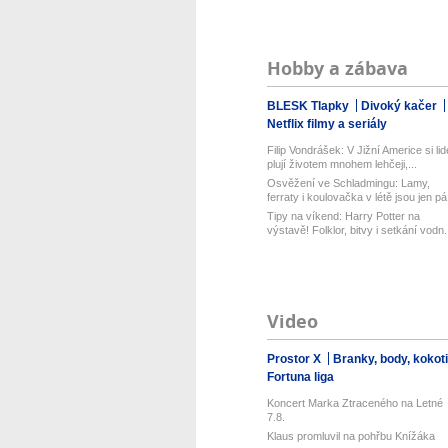
Hobby a zábava
BLESK Tlapky
Divoký kačer
Netflix filmy a seriály
Filip Vondrášek: V Jižní Americe si lid
plují životem mnohem lehčeji,...
Osvěžení ve Schladmingu: Lamy,
ferraty i koulovačka v létě jsou jen pá.
Tipy na víkend: Harry Potter na
výstavě! Folklor, bitvy i setkání vodn.
Video
Prostor X
Branky, body, kokot
Fortuna liga
Koncert Marka Ztraceného na Letné
7.8.
Klaus promluvil na pohřbu Knížáka