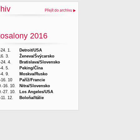
hiv
Přejít do archivu
tosalony 2016
-24. 1.
Detroit/USA
16. 3.
Ženeva/Švýcarsko
-24. 4.
Bratislava/Slovensko
-4. 5.
Peking/Čína
-4. 9.
Moskva/Rusko
-16. 10
Paříž/Francie
.-16. 10.
Nitra/Slovensko
.-27. 10.
Los Angeles/USA
-11. 12.
Boloňa/Itálie