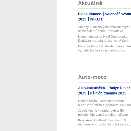
Aktuálně
Blesk Vánoce
Kalendář svátk
2025
INFO.cz
Zákazy v oblíbených dovolenkových
destinacích Čechů: Chorvatská
restri...
Noční nehoda na Havlíčkobrodsku:
Dodávka narazila do kamionu! Sedm
zra...
Magická Kuba 19. století v barvě. Ja
vypadal karibský ráj před přícho...
Auto-moto
Alko-kalkulačka
Rallye Dakar
2025
Dálniční známka 2025
Chcete řidičák, svobodu a vlastní
auto? V průměru si připravte 337.000.
Jediný vesnický radar vybral 50
milionů. Obyvatelé se přitom dávno
bou...
Kvíz: Arvid Lindblad dnes slaví 19.
narozeniny. Co o tomto britském zá...