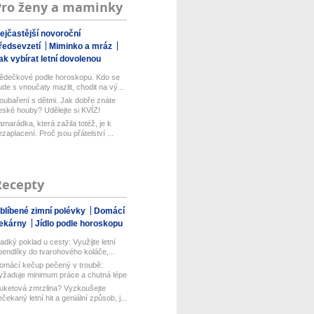
Pro ženy a maminky
ejčastější novoroční
ředsevzetí
Miminko a mráz
ak vybírat letní dovolenou
ědečkové podle horoskopu. Kdo se
ude s vnoučaty mazlit, chodit na vý...
oubaření s dětmi. Jak dobře znáte
eské houby? Udělejte si KVÍZ!
amarádka, která zažila totéž, je k
ezaplacení. Proč jsou přátelství ...
Recepty
blíbené zimní polévky
Domácí
ekárny
Jídlo podle horoskopu
ladký poklad u cesty: Využijte letní
pendlíky do tvarohového koláče,...
omácí kečup pečený v troubě:
yžaduje minimum práce a chutná lépe
ež...
uketová zmrzlina? Vyzkoušejte
ečekaný letní hit a geniální způsob, j...