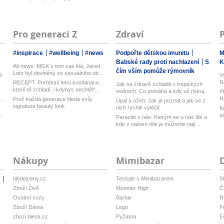
expanzí na T...
Pro generaci Z
Zdraví
#inspirace
#wellbeing
#news
Podpořte dětskou imunitu
M
Babské rady proti nachlazení
S
K
Alt news: MGK v tom zas lítá, Jared
čím vším pomůže rýmovník
Leto byl obviněný ze sexuálního ob...
é
V
N
RECEPT: Perfektní letní kombinace,
Jak se zdravě zchladit v tropických
h
které tě zchladí, i kdybys nechtěl*...
vedrech: Co pomáhá a kdy už riskuj...
P
..
H
Proč každá generace hledá svůj
Úpal a úžeh: Jak je poznat a jak se z
ku
signature beauty look
nich rychle vyléčit
K
..
s
Parazité v nás: Kterým se u nás líbí a
kde v našem těle je můžeme nají...
Nákupy
Mimibazar
hledejceny.cz
Testujte s Mimibazarem
S
i
Zboží Živě
Monster High
Č
Osobní vozy
Barbie
R
Zboží Dáma
Lego
F
zbozi.blesk.cz
Pyžama
E