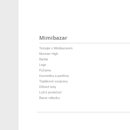
Mimibazar
Testujte s Mimibazarem
Monster High
Barbie
Lego
Pyžama
Kosmetika a parfémy
Teplákové soupravy
Dětské boty
Ložní povlečení
Bazar nábytku