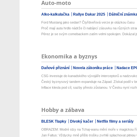
Auto-moto
Alko-kalkulačka
Rallye Dakar 2025
Dálniční známk
Ford Mustang jako sedan? Čtyřdveřová verze je otázkou času
Proč mají auta hrdlo nádrže či nabíjecí zásuvku na různých str
Pérez je se svým comebackem zatím velmi spokojen. Dokázal js
Ekonomika a byznys
Daňové přiznání
Novela zákoníku práce
Nadace EP
CSG investuje do kanadského vývojáře interceptorů a nadzvuko
Český byznysový tandem expanduje na Západ. Získal podíl v bri
Inflace klesla pod cíl, sazby přesto zůstanou. V Česku nyní rozho
Hobby a zábava
BLESK Tlapky
Divoký kačer
Netflix filmy a seriály
OBRAZEM: Modré slzy na Tchaj-wanu mění moře v magickou ří
Jan Faltus: Vždycky mně přišlo trošku zvrhlé splachovat pitnou