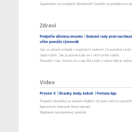
Zapomeňte na rozpálené Středomoří! Zamiřte na pohádkovou pláž
Zdraví
Podpořte dětskou imunitu
Babské rady proti nachlaz
vším pomůže rýmovník
Jak se zdravě zchladit v tropických vedrech: Co pomáhá a kdy už
Úpal a úžeh: Jak je poznat a jak se z nich rychle vyléčit
Parazité v nás: Kterým se u nás líbí a kde v našem těle je můžem
Video
Prostor X
Branky, body, kokoti
Fortuna liga
Poslední sklenička se Samem Neillem: Už jsem vám to vyprávěl
Epicentrum Kalousek Nové nahrání
Meghanin narozeninový taneček