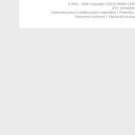
© 2001 - 2026 Copyright
CZECH NEWS CENT
IČO: 02346826,
Autorská práva k publikovaným materiálům
Podmínky p
Nastavení soukromí
Vlastnická struktu