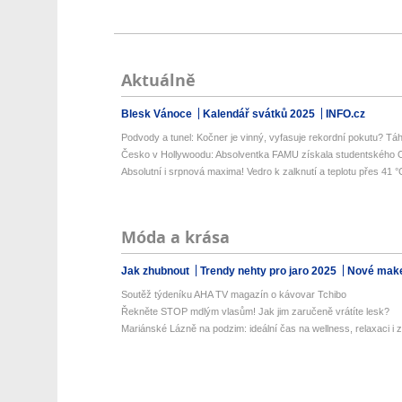
Aktuálně
Blesk Vánoce
Kalendář svátků 2025
INFO.cz
Podvody a tunel: Kočner je vinný, vyfasuje rekordní pokutu? Táh
Česko v Hollywoodu: Absolventka FAMU získala studentského Os
Absolutní i srpnová maxima! Vedro k zalknutí a teplotu přes 41 °C
Móda a krása
Jak zhubnout
Trendy nehty pro jaro 2025
Nové make
Soutěž týdeníku AHA TV magazín o kávovar Tchibo
Řekněte STOP mdlým vlasům! Jak jim zaručeně vrátíte lesk?
Mariánské Lázně na podzim: ideální čas na wellness, relaxaci i z