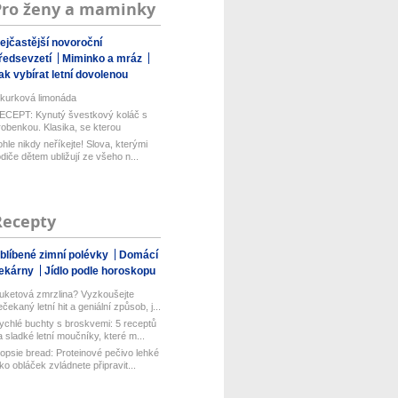
Pro ženy a maminky
ejčastější novoroční
ředsevzetí
Miminko a mráz
ak vybírat letní dovolenou
kurková limonáda
ECEPT: Kynutý švestkový koláč s
robenkou. Klasika, se kterou
aboduj...
ohle nikdy neříkejte! Slova, kterými
odiče dětem ubližují ze všeho n...
Recepty
blíbené zimní polévky
Domácí
ekárny
Jídlo podle horoskopu
uketová zmrzlina? Vyzkoušejte
ečekaný letní hit a geniální způsob, j...
ychlé buchty s broskvemi: 5 receptů
a sladké letní moučníky, které m...
opsie bread: Proteinové pečivo lehké
ako obláček zvládnete připravit...