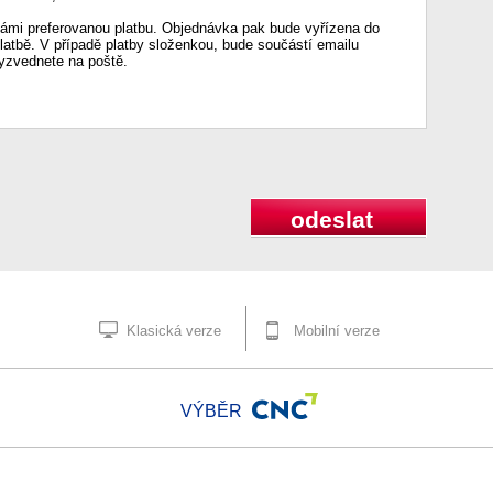
mi preferovanou platbu. Objednávka pak bude vyřízena do
platbě. V případě platby složenkou, bude součástí emailu
vyzvednete na poště.
odeslat
Klasická verze
Mobilní verze
VÝBĚR