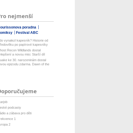
Pro nejmenší
ourissonova poradna
omiksy
Festival ABC
do vynalezl kapesník? Historie od
tředověku po papírové kapesníky
host Recon Wildlands dostal
ylepšení a novou misi. Starší díl
isof...
uake ke 30. narozeninám dostal
ovou epizodu zdarma. Dawn of the
ach...
Doporučujeme
tarjob
eské podcasty
ádio a zábava pro děti
rekvence 1
vropa 2