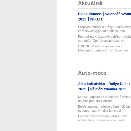
Aktuálně
Blesk Vánoce
Kalendář svátk
2025
INFO.cz
Propojení hudby a krásy. Beauty zón
vám dovolí vypadat a cítit se dob...
Pospíšil na Knížákově pohřbu: „Nikd
se nebál.“ Zmínil napjaté vztahy ...
ONLINE: Poslední rozloučení s
Milanem Knížákem (†86): Dojemné
vzpomínk...
Auto-moto
Alko-kalkulačka
Rallye Dakar
2025
Dálniční známka 2025
Moto3: Odpoledne se ve Velké Británi
do čela posunul Perrone
Belgie zpoplatní silnice všem řidičům
osobních aut. A nejde jen o dáln...
Poutáte děti bezpečně? Když rodič
udělá chybu, chytrá autosedačka
Thul...