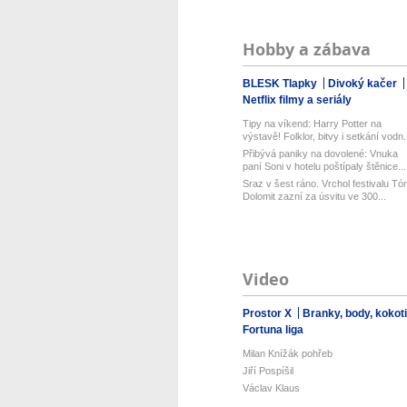
Hobby a zábava
BLESK Tlapky
Divoký kačer
Netflix filmy a seriály
Tipy na víkend: Harry Potter na
výstavě! Folklor, bitvy i setkání vodn.
Přibývá paniky na dovolené: Vnuka
paní Soni v hotelu poštípaly štěnice...
Sraz v šest ráno. Vrchol festivalu Tó
Dolomit zazní za úsvitu ve 300...
Video
Prostor X
Branky, body, kokot
Fortuna liga
Milan Knížák pohřeb
Jiří Pospíšil
Václav Klaus