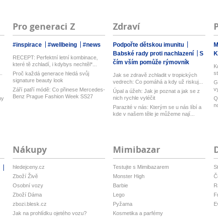
Pro generaci Z
Zdraví
#inspirace
#wellbeing
#news
Podpořte dětskou imunitu
M
Babské rady proti nachlazení
S
K
RECEPT: Perfektní letní kombinace,
čím vším pomůže rýmovník
které tě zchladí, i kdybys nechtěl*...
K
..
s
Proč každá generace hledá svůj
Jak se zdravě zchladit v tropických
signature beauty look
vedrech: Co pomáhá a kdy už riskuj...
G
v
Září patří módě: Co přinese Mercedes-
Úpal a úžeh: Jak je poznat a jak se z
Ub
Benz Prague Fashion Week SS27
nich rychle vyléčit
ny
Q
n
Parazité v nás: Kterým se u nás líbí a
M
kde v našem těle je můžeme nají...
Nákupy
Mimibazar
hledejceny.cz
Testujte s Mimibazarem
S
i
Zboží Živě
Monster High
Č
Osobní vozy
Barbie
R
Zboží Dáma
Lego
F
zbozi.blesk.cz
Pyžama
E
Jak na prohlídku ojetého vozu?
Kosmetika a parfémy