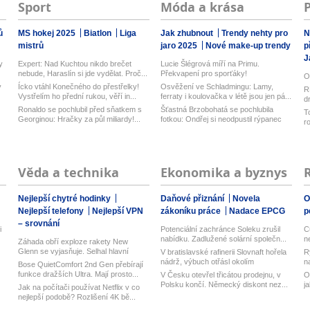
Sport
Móda a krása
ů
MS hokej 2025
Biatlon
Liga
Jak zhubnout
Trendy nehty pro
N
mistrů
jaro 2025
Nové make-up trendy
p
J
y
Expert: Nad Kuchtou nikdo brečet
Lucie Šlégrová míří na Primu.
nebude, Haraslín si jde vydělat. Proč...
Překvapení pro sporťáky!
O
y
Ícko vtáhl Konečného do přestřelky!
Osvěžení ve Schladmingu: Lamy,
R
Vystřelím ho přední rukou, věří in...
ferraty i koulovačka v létě jsou jen pá...
d
z
Ronaldo se pochlubil před sňatkem s
Šťastná Brzobohatá se pochlubila
T
Georginou: Hračky za půl miliardy!...
fotkou: Ondřej si neodpustil rýpanec
r
Věda a technika
Ekonomika a byznys
Nejlepší chytré hodinky
Daňové přiznání
Novela
O
Nejlepší telefony
Nejlepší VPN
zákoníku práce
Nadace EPCG
p
– srovnání
i
Potenciální zachránce Soleku zrušil
C
nabídku. Zadlužené solární společn...
n
Záhada obří exploze rakety New
Glenn se vyjasňuje. Selhal hlavní
V bratislavské rafinerii Slovnaft hořela
R
venti...
nádrž, výbuch otřásl okolím
n
Bose QuietComfort 2nd Gen přebírají
funkce dražších Ultra. Mají prosto...
V Česku otevřel třicátou prodejnu, v
O
Polsku končí. Německý diskont nez...
j
Jak na počítači používat Netflix v co
nejlepší podobě? Rozlišení 4K bě...