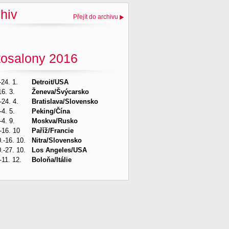
hiv
Přejít do archivu
tosalony 2016
-24. 1.
Detroit/USA
16. 3.
Ženeva/Švýcarsko
-24. 4.
Bratislava/Slovensko
-4. 5.
Peking/Čína
-4. 9.
Moskva/Rusko
-16. 10
Paříž/Francie
.-16. 10.
Nitra/Slovensko
.-27. 10.
Los Angeles/USA
-11. 12.
Boloňa/Itálie