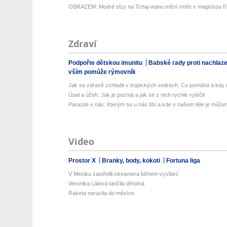
OBRAZEM: Modré slzy na Tchaj-wanu mění moře v magickou ří
Zdraví
Podpořte dětskou imunitu
Babské rady proti nachlaz
vším pomůže rýmovník
Jak se zdravě zchladit v tropických vedrech: Co pomáhá a kdy už
Úpal a úžeh: Jak je poznat a jak se z nich rychle vyléčit
Parazité v nás: Kterým se u nás líbí a kde v našem těle je můžem
Video
Prostor X
Branky, body, kokoti
Fortuna liga
V Mexiku zastřelili streamera během vysílání
Veronika Lálová tančila těhotná
Raketa narazila do měsíce