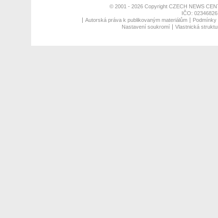
© 2001 - 2026 Copyright
CZECH NEWS CENT
IČO: 02346826,
Autorská práva k publikovaným materiálům
Podmínky p
Nastavení soukromí
Vlastnická struktu