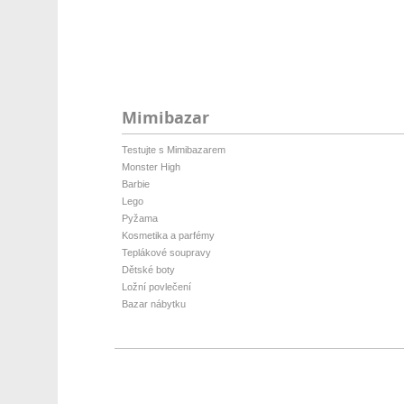
Mimibazar
Testujte s Mimibazarem
Monster High
Barbie
Lego
Pyžama
Kosmetika a parfémy
Teplákové soupravy
Dětské boty
Ložní povlečení
Bazar nábytku