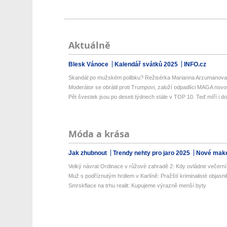
Aktuálně
Blesk Vánoce
Kalendář svátků 2025
INFO.cz
Skandál po mužském polibku? Režisérka Marianna Arzumanova za
Moderátor se obrátil proti Trumpovi, založí odpadlíci MAGA novou
Pět švestek jsou po deseti týdnech stále v TOP 10. Teď míří i do b
Móda a krása
Jak zhubnout
Trendy nehty pro jaro 2025
Nové make
Velký návrat Ordinace v růžové zahradě 2: Kdy ovládne večerní v
Muž s podříznutým hrdlem v Karlíně: Pražští kriminalisté objasnili
Smrskflace na trhu realit: Kupujeme výrazně menší byty