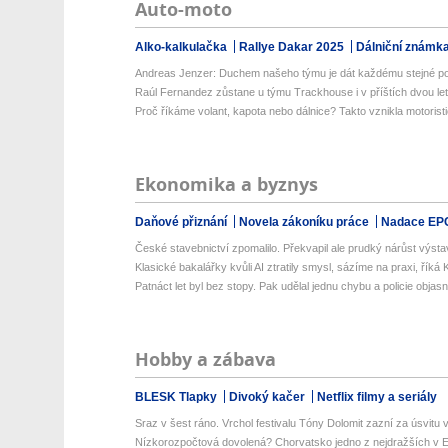
Auto-moto
Alko-kalkulačka
Rallye Dakar 2025
Dálniční známk
Andreas Jenzer: Duchem našeho týmu je dát každému stejné pod
Raúl Fernandez zůstane u týmu Trackhouse i v příštích dvou le
Proč říkáme volant, kapota nebo dálnice? Takto vznikla motoristic
Ekonomika a byznys
Daňové přiznání
Novela zákoníku práce
Nadace EP
České stavebnictví zpomalilo. Překvapil ale prudký nárůst výsta
Klasické bakalářky kvůli AI ztratily smysl, sázíme na praxi, říká K
Patnáct let byl bez stopy. Pak udělal jednu chybu a policie objasnil
Hobby a zábava
BLESK Tlapky
Divoký kačer
Netflix filmy a seriály
Sraz v šest ráno. Vrchol festivalu Tóny Dolomit zazní za úsvitu v
Nízkorozpočtová dovolená? Chorvatsko jedno z nejdražších v Ev