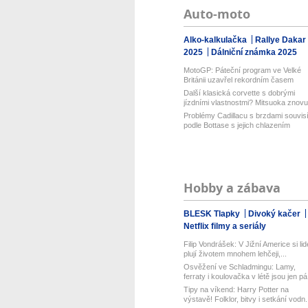
Auto-moto
Alko-kalkulačka
Rallye Dakar
2025
Dálniční známka 2025
MotoGP: Páteční program ve Velké
Británii uzavřel rekordním časem
Bezz...
Další klasická corvette s dobrými
jízdními vlastnostmi? Mitsuoka znovu.
Problémy Cadillacu s brzdami souvis
podle Bottase s jejich chlazením
Hobby a zábava
BLESK Tlapky
Divoký kačer
Netflix filmy a seriály
Filip Vondrášek: V Jižní Americe si lid
plují životem mnohem lehčeji,...
Osvěžení ve Schladmingu: Lamy,
ferraty i koulovačka v létě jsou jen pá.
Tipy na víkend: Harry Potter na
výstavě! Folklor, bitvy i setkání vodn.