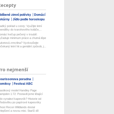
Recepty
blíbené zimní polévky
Domácí
ekárny
Jídlo podle horoskopu
ladký poklad u cesty: Využijte letní
pendlíky do tvarohového koláče,...
omácí kečup pečený v troubě:
yžaduje minimum práce a chutná lépe
ež...
uketová zmrzlina? Vyzkoušejte
ečekaný letní hit a geniální způsob, j...
Pro nejmenší
ourissonova poradna
omiksy
Festival ABC
lastikový model Handley Page
ampden 1:72: Postavili jsme létající
...
do vynalezl kapesník? Historie od
tředověku po papírové kapesníky
host Recon Wildlands dostal
ylepšení a novou misi. Starší díl