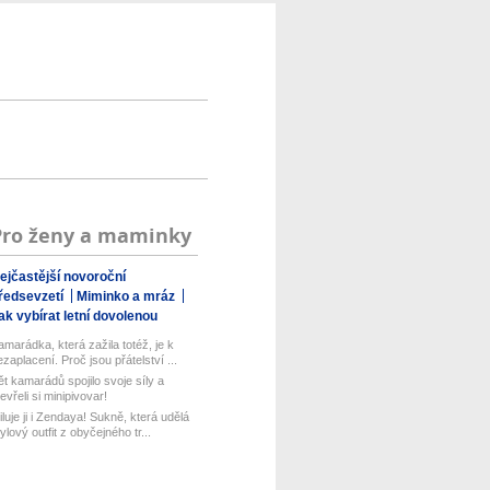
Pro ženy a maminky
ejčastější novoroční
ředsevzetí
Miminko a mráz
ak vybírat letní dovolenou
amarádka, která zažila totéž, je k
ezaplacení. Proč jsou přátelství ...
ět kamarádů spojilo svoje síly a
evřeli si minipivovar!
iluje ji i Zendaya! Sukně, která udělá
ylový outfit z obyčejného tr...