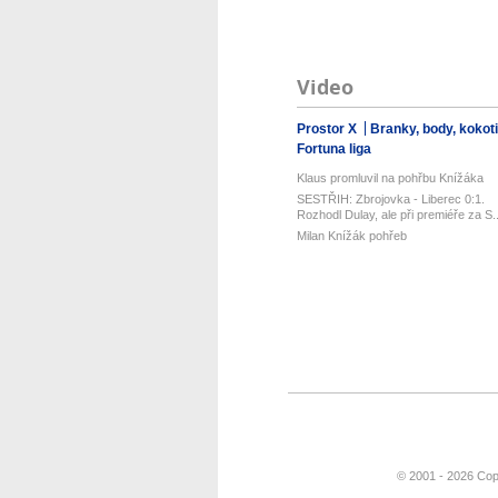
Video
Prostor X
Branky, body, kokot
Fortuna liga
Klaus promluvil na pohřbu Knížáka
SESTŘIH: Zbrojovka - Liberec 0:1.
Rozhodl Dulay, ale při premiéře za S..
Milan Knížák pohřeb
© 2001 - 2026 Cop