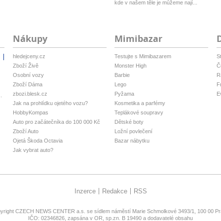
Ub
kde v našem těle je můžeme nají...
Nákupy
Mimibazar
hledejceny.cz
Testujte s Mimibazarem
S
i
Zboží Živě
Monster High
Č
Osobní vozy
Barbie
R
Zboží Dáma
Lego
F
zbozi.blesk.cz
Pyžama
E
.
Jak na prohlídku ojetého vozu?
Kosmetika a parfémy
HobbyKompas
Teplákové soupravy
Auto pro začátečníka do 100 000 Kč
Dětské boty
Zboží Auto
Ložní povlečení
Ojetá Škoda Octavia
Bazar nábytku
Jak vybrat auto?
Inzerce
Redakce
RSS
yright
CZECH NEWS CENTER a.s.
se sídlem náměstí Marie Schmolkové 3493/1, 100 00 Pra
IČO: 02346826, zapsána v OR, sp.zn. B 19490 a dodavatelé obsahu