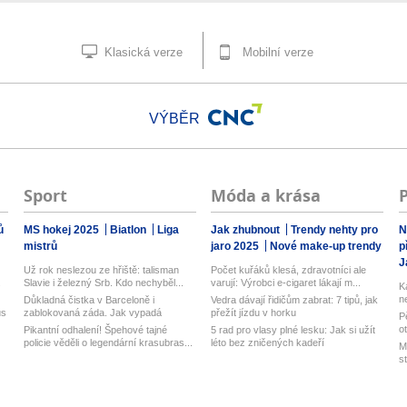
Klasická verze
Mobilní verze
VÝBĚR
Sport
Móda a krása
ů
MS hokej 2025
Biatlon
Liga
Jak zhubnout
Trendy nehty pro
N
mistrů
jaro 2025
Nové make-up trendy
p
J
Už rok neslezou ze hřiště: talisman
Počet kuřáků klesá, zdravotníci ale
.
Slavie i železný Srb. Kdo nechyběl...
varují: Výrobci e-cigaret lákají m...
K
n
Důkladná čistka v Barceloně i
Vedra dávají řidičům zabrat: 7 tipů, jak
us
zablokovaná záda. Jak vypadá
přežít jízdu v horku
P
hektické lé...
ot
Pikantní odhalení! Špehové tajné
5 rad pro vlasy plné lesku: Jak si užít
policie věděli o legendární krasubras...
léto bez zničených kadeří
M
st