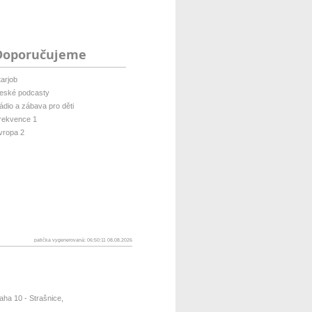
isof...
Doporučujeme
tarjob
eské podcasty
ádio a zábava pro děti
rekvence 1
vropa 2
patička vygenerovaná: 06:50:11 08.08.2026
ha 10 - Strašnice,