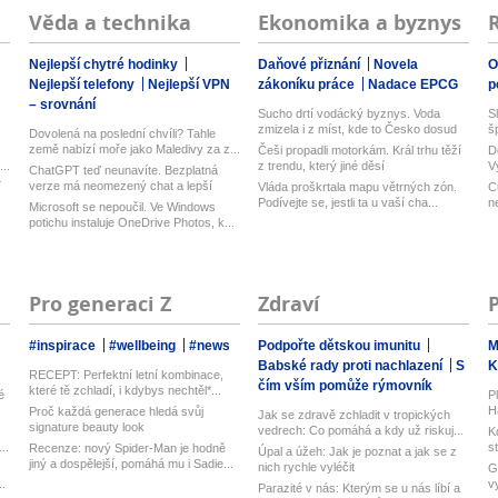
Věda a technika
Ekonomika a byznys
Nejlepší chytré hodinky
Daňové přiznání
Novela
O
Nejlepší telefony
Nejlepší VPN
zákoníku práce
Nadace EPCG
p
– srovnání
Sucho drtí vodácký byznys. Voda
S
zmizela i z míst, kde to Česko dosud
š
Dovolená na poslední chvíli? Tahle
n...
země nabízí moře jako Maledivy za z...
Češi propadli motorkám. Král trhu těží
D
..
z trendu, který jiné děsí
V
ChatGPT teď neunavíte. Bezplatná
n
verze má neomezený chat a lepší
í
Vláda proškrtala mapu větrných zón.
C
model...
Podívejte se, jestli ta u vaší cha...
n
Microsoft se nepoučil. Ve Windows
potichu instaluje OneDrive Photos, k...
Pro generaci Z
Zdraví
#inspirace
#wellbeing
#news
Podpořte dětskou imunitu
M
Babské rady proti nachlazení
S
K
RECEPT: Perfektní letní kombinace,
čím vším pomůže rýmovník
které tě zchladí, i kdybys nechtěl*...
é
P
H
Proč každá generace hledá svůj
Jak se zdravě zchladit v tropických
ku
signature beauty look
vedrech: Co pomáhá a kdy už riskuj...
K
..
s
Recenze: nový Spider-Man je hodně
Úpal a úžeh: Jak je poznat a jak se z
jiný a dospělejší, pomáhá mu i Sadie...
nich rychle vyléčit
G
..
v
Parazité v nás: Kterým se u nás líbí a