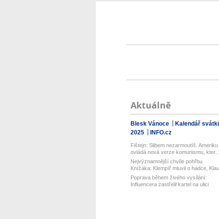
Aktuálně
Blesk Vánoce
Kalendář svátk
2025
INFO.cz
Fištejn: Slibem nezarmoutíš. Ameriku
ovládá nová verze komunismu, kter..
Nejvýznamnější chvíle pohřbu
Knížáka: Klempíř mluvil o hádce, Kla
vz...
Poprava během živého vysílání:
Influencera zastřelil kartel na ulici