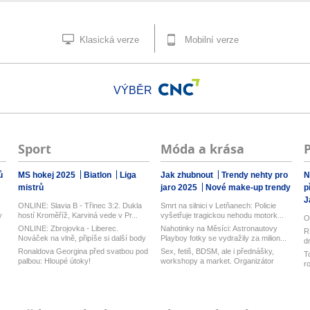
Klasická verze
Mobilní verze
VÝBĚR
Sport
Móda a krása
ů
MS hokej 2025
Biatlon
Liga
Jak zhubnout
Trendy nehty pro
N
mistrů
jaro 2025
Nové make-up trendy
p
J
ONLINE: Slavia B - Třinec 3:2. Dukla
Smrt na silnici v Letňanech: Policie
y
hostí Kroměříž, Karviná vede v Pr...
vyšetřuje tragickou nehodu motork...
O
ONLINE: Zbrojovka - Liberec.
Nahotinky na Měsíci: Astronautovy
R
Nováček na vlně, připíše si další body
Playboy fotky se vydražily za milion...
d
pr...
z
Ronaldova Georgina před svatbou pod
Sex, fetiš, BDSM, ale i přednášky,
T
palbou: Hloupé útoky!
workshopy a market. Organizátor
r
Pra...