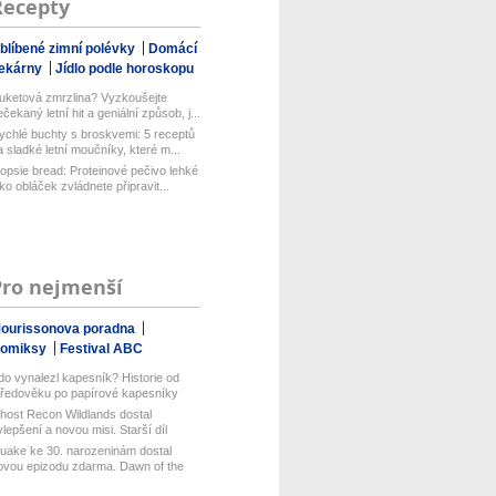
Recepty
blíbené zimní polévky
Domácí
ekárny
Jídlo podle horoskopu
uketová zmrzlina? Vyzkoušejte
ečekaný letní hit a geniální způsob, j...
ychlé buchty s broskvemi: 5 receptů
a sladké letní moučníky, které m...
opsie bread: Proteinové pečivo lehké
ako obláček zvládnete připravit...
Pro nejmenší
ourissonova poradna
omiksy
Festival ABC
do vynalezl kapesník? Historie od
tředověku po papírové kapesníky
host Recon Wildlands dostal
ylepšení a novou misi. Starší díl
isof...
uake ke 30. narozeninám dostal
ovou epizodu zdarma. Dawn of the
ach...