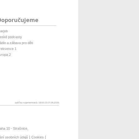
Doporučujeme
tarjob
eské podcasty
ádio a zábava pro děti
rekvence 1
vropa 2
patička vygenerovaná: 18:50:13 07.08.2026
ha 10 - Strašnice,
ání osobních údajů
Cookies