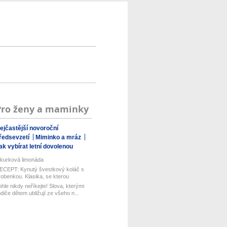
Pro ženy a maminky
ejčastější novoroční
ředsevzetí
Miminko a mráz
ak vybírat letní dovolenou
kurková limonáda
ECEPT: Kynutý švestkový koláč s
robenkou. Klasika, se kterou
aboduj...
ohle nikdy neříkejte! Slova, kterými
odiče dětem ubližují ze všeho n...