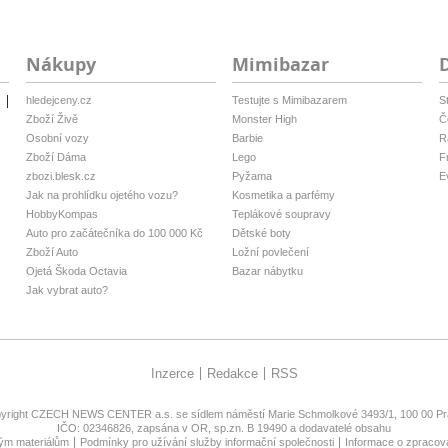
Nákupy
Mimibazar
hledejceny.cz
Testujte s Mimibazarem
S
i
Zboží Živě
Monster High
Č
Osobní vozy
Barbie
R
Zboží Dáma
Lego
F
zbozi.blesk.cz
Pyžama
E
Jak na prohlídku ojetého vozu?
Kosmetika a parfémy
HobbyKompas
Teplákové soupravy
Auto pro začátečníka do 100 000 Kč
Dětské boty
Zboží Auto
Ložní povlečení
Ojetá Škoda Octavia
Bazar nábytku
Jak vybrat auto?
Inzerce
Redakce
RSS
yright
CZECH NEWS CENTER a.s.
se sídlem náměstí Marie Schmolkové 3493/1, 100 00 Pra
IČO: 02346826, zapsána v OR, sp.zn. B 19490 a dodavatelé obsahu
ným materiálům
Podmínky pro užívání služby informační společnosti
Informace o zpracov