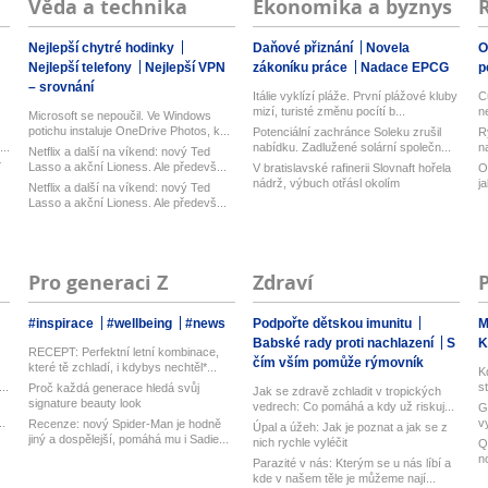
Věda a technika
Ekonomika a byznys
Nejlepší chytré hodinky
Daňové přiznání
Novela
O
Nejlepší telefony
Nejlepší VPN
zákoníku práce
Nadace EPCG
p
– srovnání
Itálie vyklízí pláže. První plážové kluby
C
mizí, turisté změnu pocítí b...
n
Microsoft se nepoučil. Ve Windows
potichu instaluje OneDrive Photos, k...
Potenciální zachránce Soleku zrušil
R
..
nabídku. Zadlužené solární společn...
n
Netflix a další na víkend: nový Ted
Lasso a akční Lioness. Ale předevš...
í
V bratislavské rafinerii Slovnaft hořela
O
nádrž, výbuch otřásl okolím
j
Netflix a další na víkend: nový Ted
Lasso a akční Lioness. Ale předevš...
Pro generaci Z
Zdraví
#inspirace
#wellbeing
#news
Podpořte dětskou imunitu
M
Babské rady proti nachlazení
S
K
RECEPT: Perfektní letní kombinace,
čím vším pomůže rýmovník
které tě zchladí, i kdybys nechtěl*...
K
..
s
Proč každá generace hledá svůj
Jak se zdravě zchladit v tropických
signature beauty look
vedrech: Co pomáhá a kdy už riskuj...
G
..
v
Recenze: nový Spider-Man je hodně
Úpal a úžeh: Jak je poznat a jak se z
Ub
jiný a dospělejší, pomáhá mu i Sadie...
nich rychle vyléčit
Q
n
Parazité v nás: Kterým se u nás líbí a
M
kde v našem těle je můžeme nají...