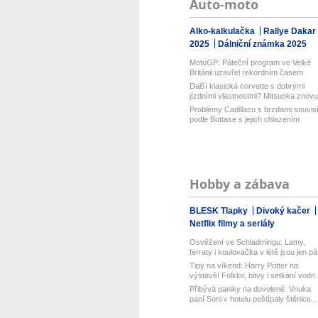
Auto-moto
Alko-kalkulačka
Rallye Dakar
2025
Dálniční známka 2025
MotoGP: Páteční program ve Velké
Británii uzavřel rekordním časem
Bezz...
Další klasická corvette s dobrými
jízdními vlastnostmi? Mitsuoka znovu.
Problémy Cadillacu s brzdami souvis
podle Bottase s jejich chlazením
Hobby a zábava
BLESK Tlapky
Divoký kačer
Netflix filmy a seriály
Osvěžení ve Schladmingu: Lamy,
ferraty i koulovačka v létě jsou jen pá.
Tipy na víkend: Harry Potter na
výstavě! Folklor, bitvy i setkání vodn.
Přibývá paniky na dovolené: Vnuka
paní Soni v hotelu poštípaly štěnice...