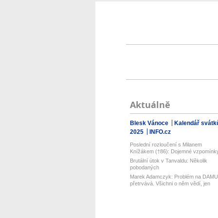
Aktuálně
Blesk Vánoce
Kalendář svátk
2025
INFO.cz
Poslední rozloučení s Milanem
Knížákem (†86): Dojemné vzpomínk
přátel...
Brutální útok v Tanvaldu: Několik
pobodaných
Marek Adamczyk: Problém na DAMU
přetrvává. Všichni o něm vědí, jen
moc...