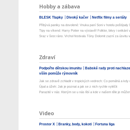
Hobby a zábava
BLESK Tlapky
Divoký kačer
Netflix filmy a seriály
Přibývá paniky na dovolené: Vnuka paní Soni v hotelu poštípaly š
Tipy na víkend: Harry Potter na výstavě! Folklor, bitvy i setkání 
Sraz v šest ráno. Vrchol festivalu Tóny Dolomit zazní za úsvitu v
Zdraví
Podpořte dětskou imunitu
Babské rady proti nachlaz
vším pomůže rýmovník
Jak se zdravě zchladit v tropických vedrech: Co pomáhá a kdy už
Úpal a úžeh: Jak je poznat a jak se z nich rychle vyléčit
Parazité v nás: Kterým se u nás líbí a kde v našem těle je můžem
Video
Prostor X
Branky, body, kokoti
Fortuna liga