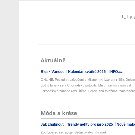
Kla
Aktuálně
Blesk Vánoce
Kalendář svátků 2025
INFO.cz
ONLINE: Poslední rozloučení s Milanem Knížákem (†86): Dojem
Loď s turisty se v Chorvatsku potopila: Místní se jim vysmívali
Krkonošská záhada rozluštěna! Policie zná totožnost zmatené
Móda a krása
Jak zhubnout
Trendy nehty pro jaro 2025
Nové make
Zoo Liberec se raduje! Sedm okatých krásek