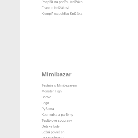
Pospíšil na pohřbu Knížáka
Franz o Knížákovi
Klempíř na pohřbu Knížáka
Mimibazar
Testujte s Mimibazarem
Monster High
Barbie
Lego
Pyžama
Kosmetika a parfémy
Teplákové soupravy
Dětské boty
Ložní povlečení