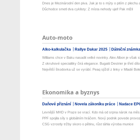
Dnes je Mezinárodní den piva. Jak je to s mýty o pitím z plechu a 
Důchodce smetl dva cyklisty: Z místa nehody ujel! Pak mlžil
Auto-moto
Alko-kalkulačka
Rallye Dakar 2025
Dálniční známk
Williams chce v Baku nasadit velké novinky. Alex Albon je však sk
Z okruhové specialitky čirá elegance. Bugatti Destrier je třetí dílo 
Největší škodovka už se vyrábí. Peaq sjíždí z linky v Mladé Bole
Ekonomika a byznys
Daňové přiznání
Novela zákoníku práce
Nadace EP
Levnější MHD v Praze se vrací. Kdo má od srpna nárok na měsí
PPF spojila síly s globálním hráčem. Nový podnik povede provoz
CSG vzrostly tržby skoro o pětinu, růst táhla výroba munice