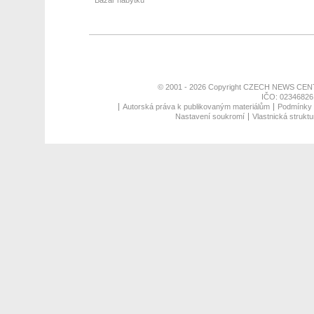
Bazar nábytku
© 2001 - 2026 Copyright
CZECH NEWS CENT
IČO: 02346826,
Autorská práva k publikovaným materiálům
Podmínky p
Nastavení soukromí
Vlastnická struktu