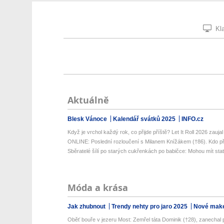
Kla
Aktuálně
Blesk Vánoce
Kalendář svátků 2025
INFO.cz
Když je vrchol každý rok, co přijde příště? Let It Roll 2026 zaujal l
ONLINE: Poslední rozloučení s Milanem Knížákem (†86). Kdo př
Sběratelé šílí po starých cukřenkách po babičce: Mohou mít stati
Móda a krása
Jak zhubnout
Trendy nehty pro jaro 2025
Nové make
Oběť bouře v jezeru Most: Zemřel táta Dominik (†28), zanechal p