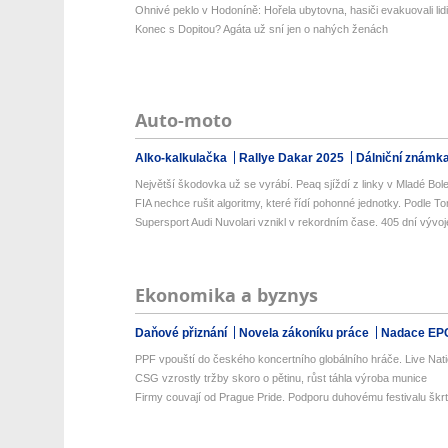
Ohnivé peklo v Hodoníně: Hořela ubytovna, hasiči evakuovali lidi i
Konec s Dopitou? Agáta už sní jen o nahých ženách
Auto-moto
Alko-kalkulačka
Rallye Dakar 2025
Dálniční známk
Největší škodovka už se vyrábí. Peaq sjíždí z linky v Mladé Bole
FIA nechce rušit algoritmy, které řídí pohonné jednotky. Podle To
Supersport Audi Nuvolari vznikl v rekordním čase. 405 dní vývoje
Ekonomika a byznys
Daňové přiznání
Novela zákoníku práce
Nadace EP
PPF vpouští do českého koncertního globálního hráče. Live Natio
CSG vzrostly tržby skoro o pětinu, růst táhla výroba munice
Firmy couvají od Prague Pride. Podporu duhovému festivalu škrtl 