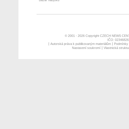
Bazar nábytku
© 2001 - 2026 Copyright
CZECH NEWS CENT
IČO: 02346826,
Autorská práva k publikovaným materiálům
Podmínky p
Nastavení soukromí
Vlastnická struktu