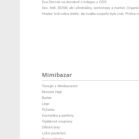
Eva Decroix na dovolené s kolegou z ODS
Sex, fetiš, BDSM, ale i přednášky, workshopy a market. Organizá
Hradec hrál velice dobře, ale kvalita soupeře byla znát. Prohra na 
Mimibazar
Testujte s Mimibazarem
Monster High
Barbie
Lego
Pyžama
Kosmetika a parfémy
Teplákové soupravy
Dětské boty
Ložní povlečení