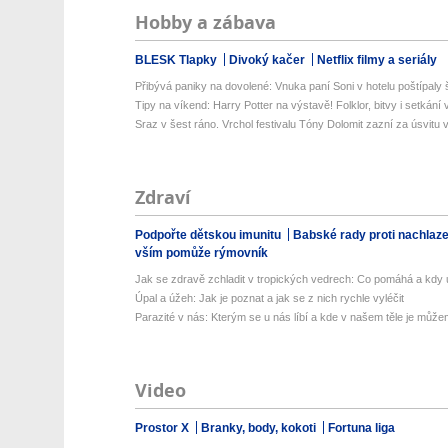
Hobby a zábava
BLESK Tlapky
Divoký kačer
Netflix filmy a seriály
Přibývá paniky na dovolené: Vnuka paní Soni v hotelu poštípaly š
Tipy na víkend: Harry Potter na výstavě! Folklor, bitvy i setkání 
Sraz v šest ráno. Vrchol festivalu Tóny Dolomit zazní za úsvitu v
Zdraví
Podpořte dětskou imunitu
Babské rady proti nachlaz
vším pomůže rýmovník
Jak se zdravě zchladit v tropických vedrech: Co pomáhá a kdy už
Úpal a úžeh: Jak je poznat a jak se z nich rychle vyléčit
Parazité v nás: Kterým se u nás líbí a kde v našem těle je můžem
Video
Prostor X
Branky, body, kokoti
Fortuna liga