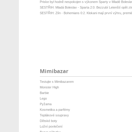
Priske byl hodně nespokojen s výkonem Sparty v Mladé Bolesla
SESTŘIH: Mladá Boleslav - Sparta 2:0. Bezzubí Letenští opět ztrati
SESTŘIH: Zlín - Bohemians 0:2. Klokani mají první výhru, premié
Mimibazar
Testujte s Mimibazarem
Monster High
Barbie
Lego
Pyžama
Kosmetika a parfémy
Teplákové soupravy
Dětské boty
Ložní povlečení