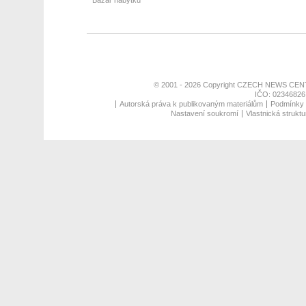
Bazar nábytku
© 2001 - 2026 Copyright
CZECH NEWS CENT
IČO: 02346826,
Autorská práva k publikovaným materiálům
Podmínky p
Nastavení soukromí
Vlastnická struktu