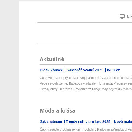
Kla
Aktuálně
Blesk Vánoce
Kalendář svátků 2025
INFO.cz
Čech ve Francii prý umlátil svojí partnerku: Zadržet ho musela z
Peče se celá země, Babišova vláda ale mlčí a mlží. Přitom extré
Detaily aféry Decroix s Havránkem: Kdo je tady největší královn
Móda a krása
Jak zhubnout
Trendy nehty pro jaro 2025
Nové make
Čapí tragédie v Bohuslavicích: Bohdan, Radovan a Amálka uhynu