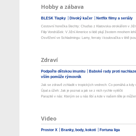
Hobby a zábava
BLESK Tlapky
Divoký kačer
Netflix filmy a seriály
Cestovní horečka šlechty: Chuďas z Klatovska otrokářem v Již
Filip Vondrášek: V Jižní Americe si lidé plují životem mnohem lehče
Osvěžení ve Schladmingu: Lamy, ferraty i koulovačka v létě jsou 
Zdraví
Podpořte dětskou imunitu
Babské rady proti nachlaz
vším pomůže rýmovník
Jak se zdravě zchladit v tropických vedrech: Co pomáhá a kdy už
Úpal a úžeh: Jak je poznat a jak se z nich rychle vyléčit
Parazité v nás: Kterým se u nás líbí a kde v našem těle je můžem
Video
Prostor X
Branky, body, kokoti
Fortuna liga