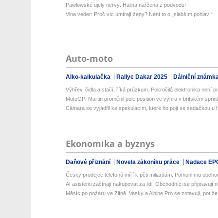
Pawlowské ujely nervy: Halina nařčena z podvodu!
Vlna veder: Proč víc umírají ženy? Není to o „slabším pohlaví“
Auto-moto
Alko-kalkulačka
Rallye Dakar 2025
Dálniční známk
Výhřev, čidla a stačí, říká průzkum. Pokročilá elektronika není prio
MotoGP: Martin proměnil pole position ve výhru v britském sprin
Câmara se vyjádřil ke spekulacím, které ho pojí se sedačkou u
Ekonomika a byznys
Daňové přiznání
Novela zákoníku práce
Nadace EP
Český prodejce telefonů míří k pěti miliardám. Pomohl mu obcho
AI asistenti začínají nakupovat za lidi. Obchodníci se připravují na
Měsíc po požáru ve Zlíně. Vasky a Alpine Pro se zotavují, potíže a