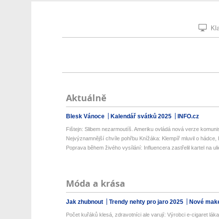
Kla
Aktuálně
Blesk Vánoce
Kalendář svátků 2025
INFO.cz
Fištejn: Slibem nezarmoutíš. Ameriku ovládá nová verze komunis
Nejvýznamnější chvíle pohřbu Knížáka: Klempíř mluvil o hádce, K
Poprava během živého vysílání: Influencera zastřelil kartel na uli
Móda a krása
Jak zhubnout
Trendy nehty pro jaro 2025
Nové make
Počet kuřáků klesá, zdravotníci ale varují: Výrobci e-cigaret lákaj