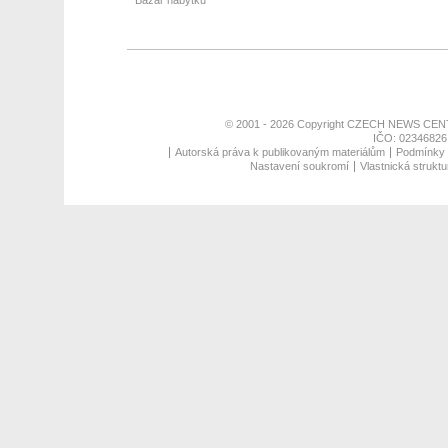
Bazar nábytku
© 2001 - 2026 Copyright
CZECH NEWS CENT
IČO: 02346826,
Autorská práva k publikovaným materiálům
Podmínky p
Nastavení soukromí
Vlastnická struktu