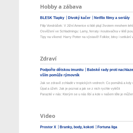
Hobby a zábava
BLESK Tlapky
Divoký kačer
Netflix filmy a seriály
Filip Vondrášek: V Jižní Americe si lidé plují životem mnohem lehče
Osvěžení ve Schladmingu: Lamy, ferraty i koulovačka v létě jsou 
Tipy na víkend: Harry Potter na výstavě! Folklor, bitvy i setkání 
Zdraví
Podpořte dětskou imunitu
Babské rady proti nachlaz
vším pomůže rýmovník
Jak se zdravě zchladit v tropických vedrech: Co pomáhá a kdy už
Úpal a úžeh: Jak je poznat a jak se z nich rychle vyléčit
Parazité v nás: Kterým se u nás líbí a kde v našem těle je můžem
Video
Prostor X
Branky, body, kokoti
Fortuna liga