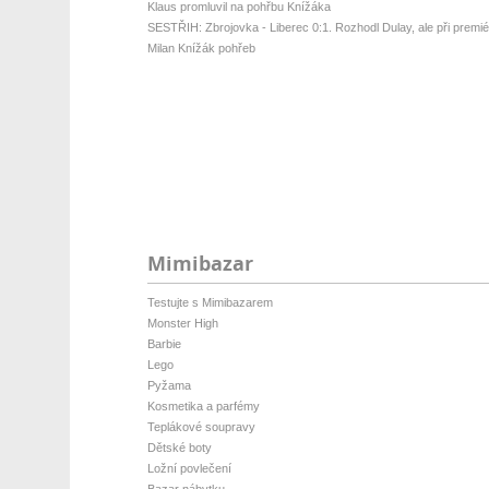
Klaus promluvil na pohřbu Knížáka
SESTŘIH: Zbrojovka - Liberec 0:1. Rozhodl Dulay, ale při premiéř
Milan Knížák pohřeb
Mimibazar
Testujte s Mimibazarem
Monster High
Barbie
Lego
Pyžama
Kosmetika a parfémy
Teplákové soupravy
Dětské boty
Ložní povlečení