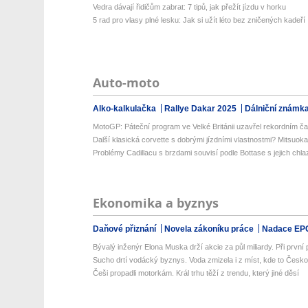
Vedra dávají řidičům zabrat: 7 tipů, jak přežít jízdu v horku
5 rad pro vlasy plné lesku: Jak si užít léto bez zničených kadeří
Auto-moto
Alko-kalkulačka
Rallye Dakar 2025
Dálniční známk
MotoGP: Páteční program ve Velké Británii uzavřel rekordním č
Další klasická corvette s dobrými jízdními vlastnostmi? Mitsuoka
Problémy Cadillacu s brzdami souvisí podle Bottase s jejich chl
Ekonomika a byznys
Daňové přiznání
Novela zákoníku práce
Nadace EP
Bývalý inženýr Elona Muska drží akcie za půl miliardy. Při první př
Sucho drtí vodácký byznys. Voda zmizela i z míst, kde to Česko
Češi propadli motorkám. Král trhu těží z trendu, který jiné děsí