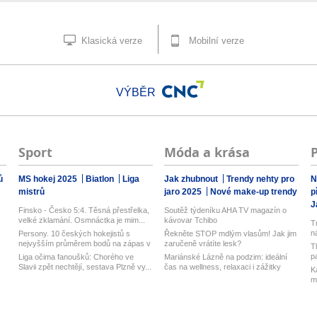
Klasická verze
Mobilní verze
VÝBĚR
Sport
Móda a krása
ů
MS hokej 2025
Biatlon
Liga
Jak zhubnout
Trendy nehty pro
N
mistrů
jaro 2025
Nové make-up trendy
p
J
Finsko - Česko 5:4. Těsná přestřelka,
Soutěž týdeníku AHA TV magazín o
velké zklamání. Osmnáctka je mim...
kávovar Tchibo
T
n
Persony. 10 českých hokejistů s
Řekněte STOP mdlým vlasům! Jak jim
nejvyšším průměrem bodů na zápas v
zaručeně vrátíte lesk?
T
his...
p
Liga očima fanoušků: Chorého ve
Mariánské Lázně na podzim: ideální
Slavii zpět nechtějí, sestava Plzně vy...
čas na wellness, relaxaci i zážitky
K
m