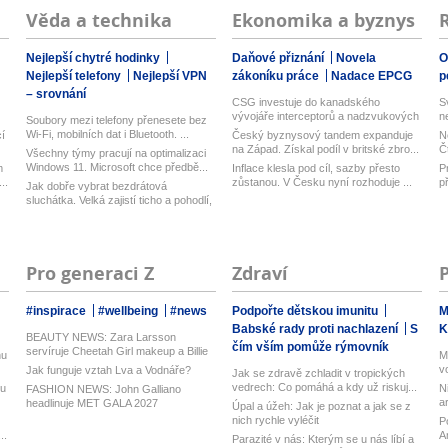
Věda a technika
Ekonomika a byznys
Nejlepší chytré hodinky
Daňové přiznání
Novela
O
Nejlepší telefony
Nejlepší VPN
zákoníku práce
Nadace EPCG
p
– srovnání
CSG investuje do kanadského
S
vývojáře interceptorů a nadzvukových
n
Soubory mezi telefony přenesete bez
techn...
Wi-Fi, mobilních dat i Bluetooth. ...
í
Český byznysový tandem expanduje
N
na Západ. Získal podíl v britské zbro...
Č
Všechny týmy pracují na optimalizaci
Windows 11. Microsoft chce předbě...
m
Inflace klesla pod cíl, sazby přesto
P
..
zůstanou. V Česku nyní rozhoduje ...
p
Jak dobře vybrat bezdrátová
sluchátka. Velká zajistí ticho a pohodlí,
...
Pro generaci Z
Zdraví
#inspirace
#wellbeing
#news
Podpořte dětskou imunitu
M
Babské rady proti nachlazení
S
K
BEAUTY NEWS: Zara Larsson
čím vším pomůže rýmovník
servíruje Cheetah Girl makeup a Billie
nu
M
Eilis...
v
Jak funguje vztah Lva a Vodnáře?
Jak se zdravě zchladit v tropických
..
vedrech: Co pomáhá a kdy už riskuj...
ku
N
FASHION NEWS: John Galliano
a
headlinuje MET GALA 2027
Úpal a úžeh: Jak je poznat a jak se z
je
nich rychle vyléčit
P
..
A
Parazité v nás: Kterým se u nás líbí a