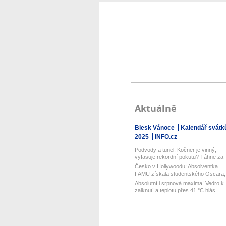
Aktuálně
Blesk Vánoce
Kalendář svátk
2025
INFO.cz
Podvody a tunel: Kočner je vinný,
vyfasuje rekordní pokutu? Táhne za
s...
Česko v Hollywoodu: Absolventka
FAMU získala studentského Oscara,
post...
Absolutní i srpnová maxima! Vedro k
zalknutí a teplotu přes 41 °C hlás...