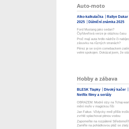
Auto-moto
Alko-kalkulačka
Rallye Dakar
2025
Dálniční známka 2025
Ford Mustang jako sedan?
Čtyřdveřová verze je otázkou času
Proč mají auta hrdlo nádrže či nabíjec
zásuvku na různých stranách?
Pérez je se svým comebackem zatí
velmi spokojen. Dokázal jsem, že stá.
Hobby a zábava
BLESK Tlapky
Divoký kačer
Netflix filmy a seriály
OBRAZEM: Modré slzy na Tchaj-wa
mění moře v magickou říši
Jan Faltus: Vždycky mně přišlo troš
zvrhlé splachovat pitnou vodou
Zapomeňte na rozpálené Středomoří!
Zamiřte na pohádkovou pláž se zlatý.