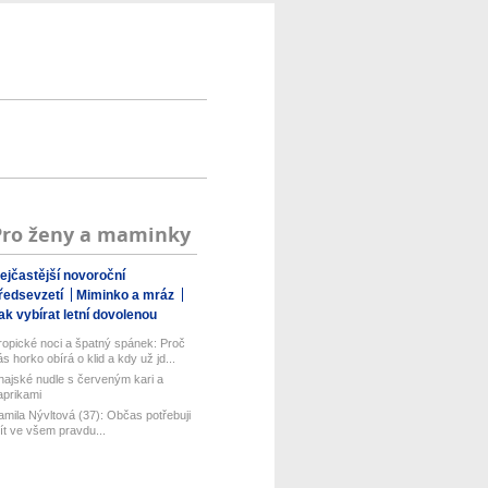
Pro ženy a maminky
ejčastější novoroční
ředsevzetí
Miminko a mráz
ak vybírat letní dovolenou
ropické noci a špatný spánek: Proč
ás horko obírá o klid a kdy už jd...
hajské nudle s červeným kari a
aprikami
amila Nývltová (37): Občas potřebuji
ít ve všem pravdu...