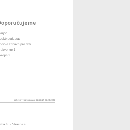
Doporučujeme
tarjob
eské podcasty
ádio a zábava pro děti
rekvence 1
vropa 2
patička vygenerovaná: 02:50:14 06.08.2026
ha 10 - Strašnice,