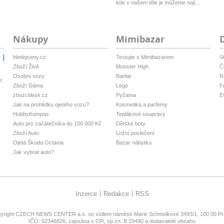
kde v našem těle je můžeme nají...
Nákupy
Mimibazar
hledejceny.cz
Testujte s Mimibazarem
S
i
Zboží Živě
Monster High
Č
Osobní vozy
Barbie
R
m:
Zboží Dáma
Lego
F
zbozi.blesk.cz
Pyžama
E
Jak na prohlídku ojetého vozu?
Kosmetika a parfémy
HobbyKompas
Teplákové soupravy
Auto pro začátečníka do 100 000 Kč
Dětské boty
Zboží Auto
Ložní povlečení
Ojetá Škoda Octavia
Bazar nábytku
Jak vybrat auto?
Inzerce
Redakce
RSS
yright
CZECH NEWS CENTER a.s.
se sídlem náměstí Marie Schmolkové 3493/1, 100 00 Pra
IČO: 02346826, zapsána v OR, sp.zn. B 19490 a dodavatelé obsahu