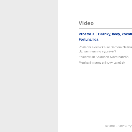
Video
Prostor X
Branky, body, kokot
Fortuna liga
Poslední sklenička se Samem Neille
Už jsem vám to vyprávěl?
Epicentrum Kalousek Nové nahrání
Meghanin narozeninový taneček
© 2001 - 2026 Cop