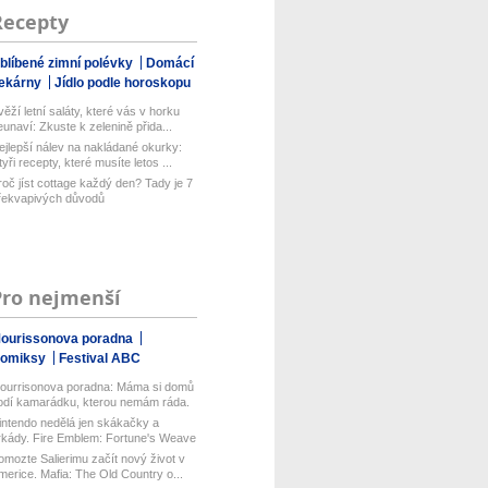
Recepty
blíbené zimní polévky
Domácí
ekárny
Jídlo podle horoskopu
věží letní saláty, které vás v horku
eunaví: Zkuste k zelenině přida...
ejlepší nálev na nakládané okurky:
tyři recepty, které musíte letos ...
roč jíst cottage každý den? Tady je 7
řekvapivých důvodů
Pro nejmenší
ourissonova poradna
omiksy
Festival ABC
ourrisonova poradna: Máma si domů
odí kamarádku, kterou nemám ráda.
.
intendo nedělá jen skákačky a
rkády. Fire Emblem: Fortune's Weave
...
omozte Salierimu začít nový život v
merice. Mafia: The Old Country o...