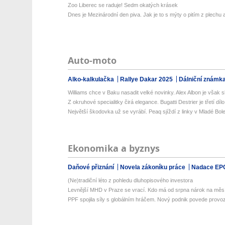
Zoo Liberec se raduje! Sedm okatých krásek
Dnes je Mezinárodní den piva. Jak je to s mýty o pitím z plechu a 
Auto-moto
Alko-kalkulačka
Rallye Dakar 2025
Dálniční známk
Williams chce v Baku nasadit velké novinky. Alex Albon je však sk
Z okruhové specialitky čirá elegance. Bugatti Destrier je třetí dílo 
Největší škodovka už se vyrábí. Peaq sjíždí z linky v Mladé Bole
Ekonomika a byznys
Daňové přiznání
Novela zákoníku práce
Nadace EP
(Ne)tradiční léto z pohledu dluhopisového investora
Levnější MHD v Praze se vrací. Kdo má od srpna nárok na měsí
PPF spojila síly s globálním hráčem. Nový podnik povede provoz