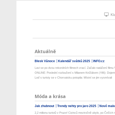
Kla
Aktuálně
Blesk Vánoce
Kalendář svátků 2025
INFO.cz
Lavi se po dvou rekordních filmech vrací. Začalo natáčení filmu 
ONLINE: Poslední rozloučení s Milanem Knížákem (†86): Dojem
Loď s turisty se v Chorvatsku potopila: Místní se jim vysmívali
Móda a krása
Jak zhubnout
Trendy nehty pro jaro 2025
Nové make
2,2 milionu turistů v Praze! Cizinců meziročně ubylo, po Češích n