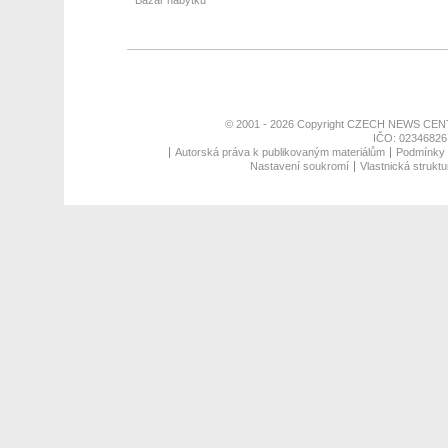
Bazar nábytku
© 2001 - 2026 Copyright
CZECH NEWS CENT
IČO: 02346826,
Autorská práva k publikovaným materiálům
Podmínky p
Nastavení soukromí
Vlastnická struktu