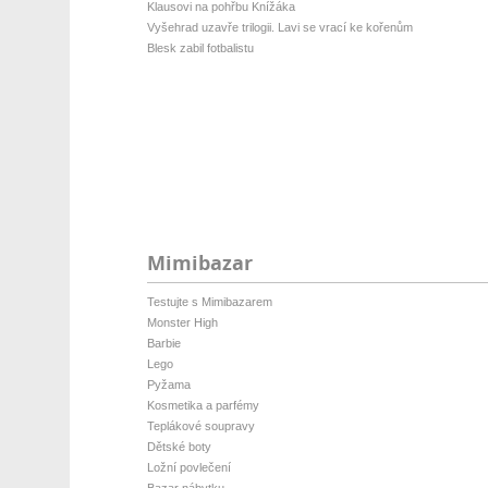
Klausovi na pohřbu Knížáka
Vyšehrad uzavře trilogii. Lavi se vrací ke kořenům
Blesk zabil fotbalistu
Mimibazar
Testujte s Mimibazarem
Monster High
Barbie
Lego
Pyžama
Kosmetika a parfémy
Teplákové soupravy
Dětské boty
Ložní povlečení