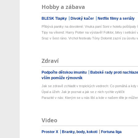
Hobby a zábava
BLESK Tlapky
Divoký kačer
Netflix filmy a seriály
Přibývá paniky na dovolené: Vnuka paní Soni v hotelu poštípaly š
Tipy na víkend: Harry Potter na výstavě! Folklor, bitvy i setkání 
Sraz v šest ráno. Vrchol festivalu Tóny Dolomit zazní za úsvitu v
Zdraví
Podpořte dětskou imunitu
Babské rady proti nachlaz
vším pomůže rýmovník
Jak se zdravě zchladit v tropických vedrech: Co pomáhá a kdy už
Úpal a úžeh: Jak je poznat a jak se z nich rychle vyléčit
Parazité v nás: Kterým se u nás líbí a kde v našem těle je můžem
Video
Prostor X
Branky, body, kokoti
Fortuna liga