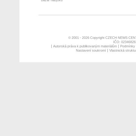
Bazar nábytku
© 2001 - 2026 Copyright
CZECH NEWS CENT
IČO: 02346826,
Autorská práva k publikovaným materiálům
Podmínky p
Nastavení soukromí
Vlastnická struktu