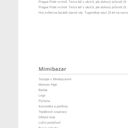
Prague Pride vrcholí: Tisíce lidí v ulicích, jde duhový průvod! (8. s
Prague Pride vrcholí: Tisíce lidí v ulicích, jde duhový průvod! (8. s
Hra světel na fasádě slavné vily: Tugendhat slaví 25 let na sez
Mimibazar
Testujte s Mimibazarem
Monster High
Barbie
Lego
Pyžama
Kosmetika a parfémy
Teplákové soupravy
Dětské boty
Ložní povlečení