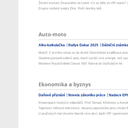
Životní koncert Ztraceného na Letné: Co se dělo ve VIP stanu? Já
Erupce sicilské sopky Etny: Ruší desítky letů
Auto-moto
Alko-kalkulačka
Rallye Dakar 2025
Dálniční známk
Moto3: Z prvního místa se do druhé části britské kvalifikace pos
Studenti postavili solární auto, které vyrobí více energie, než spot
Mototest Royal Enfield Classic 650: Návrat do čtyřicátých let
Ekonomika a byznys
Daňové přiznání
Novela zákoníku práce
Nadace EP
Emancipace českých miliardářů. Proč Strnad, Křetínský a Komá
Tajemství měnové intervence: obranou japonského jenu chrání Am
U pražských hal chceme hlavně více akcí, lepší VIP i gastronomii