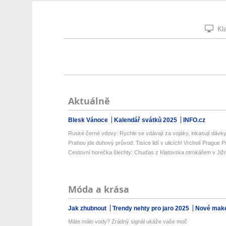
Kla
Aktuálně
Blesk Vánoce
Kalendář svátků 2025
INFO.cz
Ruské černé vdovy: Rychle se vdávají za vojáky, inkasují dávky,
Prahou jde duhový průvod: Tisíce lidí v ulicích! Vrcholí Prague P
Cestovní horečka šlechty: Chuďas z Klatovska otrokářem v Již
Móda a krása
Jak zhubnout
Trendy nehty pro jaro 2025
Nové make
Máte málo vody? Zrádný signál ukáže vaše moč