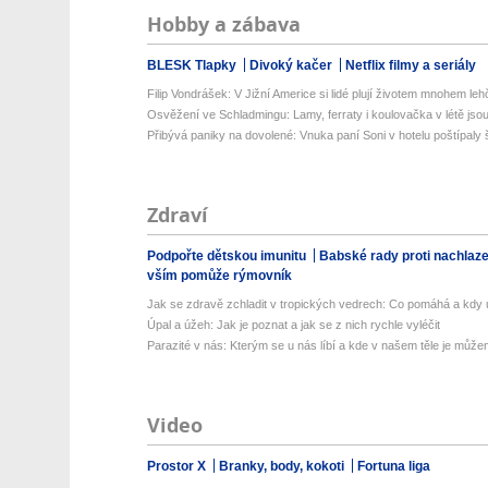
Hobby a zábava
BLESK Tlapky
Divoký kačer
Netflix filmy a seriály
Filip Vondrášek: V Jižní Americe si lidé plují životem mnohem lehče
Osvěžení ve Schladmingu: Lamy, ferraty i koulovačka v létě jsou 
Přibývá paniky na dovolené: Vnuka paní Soni v hotelu poštípaly š
Zdraví
Podpořte dětskou imunitu
Babské rady proti nachlaz
vším pomůže rýmovník
Jak se zdravě zchladit v tropických vedrech: Co pomáhá a kdy už
Úpal a úžeh: Jak je poznat a jak se z nich rychle vyléčit
Parazité v nás: Kterým se u nás líbí a kde v našem těle je můžem
Video
Prostor X
Branky, body, kokoti
Fortuna liga