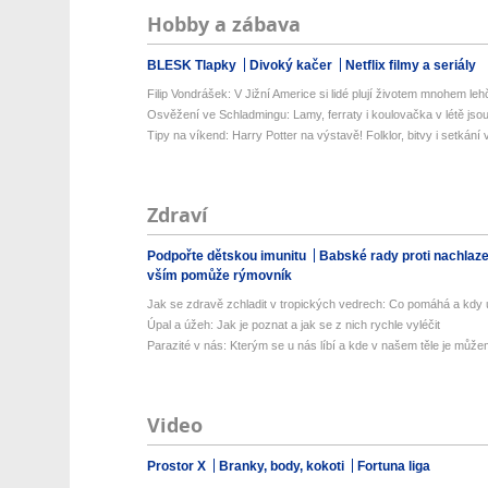
Hobby a zábava
BLESK Tlapky
Divoký kačer
Netflix filmy a seriály
Filip Vondrášek: V Jižní Americe si lidé plují životem mnohem lehče
Osvěžení ve Schladmingu: Lamy, ferraty i koulovačka v létě jsou 
Tipy na víkend: Harry Potter na výstavě! Folklor, bitvy i setkání 
Zdraví
Podpořte dětskou imunitu
Babské rady proti nachlaz
vším pomůže rýmovník
Jak se zdravě zchladit v tropických vedrech: Co pomáhá a kdy už
Úpal a úžeh: Jak je poznat a jak se z nich rychle vyléčit
Parazité v nás: Kterým se u nás líbí a kde v našem těle je můžem
Video
Prostor X
Branky, body, kokoti
Fortuna liga