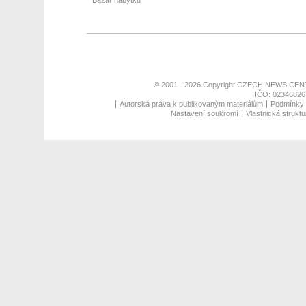
Bazar nábytku
© 2001 - 2026 Copyright
CZECH NEWS CENT
IČO: 02346826,
Autorská práva k publikovaným materiálům
Podmínky p
Nastavení soukromí
Vlastnická struktu