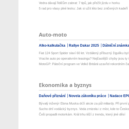
Vedra dávají řidičům zabrat: 7 tipů, jak přežít jízdu v horku
5 rad pro vlasy plné lesku: Jak si užít léto bez zničených kadeří
Auto-moto
Alko-kalkulačka
Rallye Dakar 2025
Dálniční známk
Fiat 124 Sport Spider slaví 60 let. Vzdálený příbuzný žigulíku byl 
Vracíte auto po operativním leasingu? Nejčastější chyby jsou ty tr
MotoGP: Páteční program ve Velké Británii uzavřel rekordním č
Ekonomika a byznys
Daňové přiznání
Novela zákoníku práce
Nadace EP
Bývalý inženýr Elona Muska drží akcie za půl miliardy. Při první př
Sucho drtí vodácký byznys. Voda zmizela i z míst, kde to Česko
Češi propadli motorkám. Král trhu těží z trendu, který jiné děsí