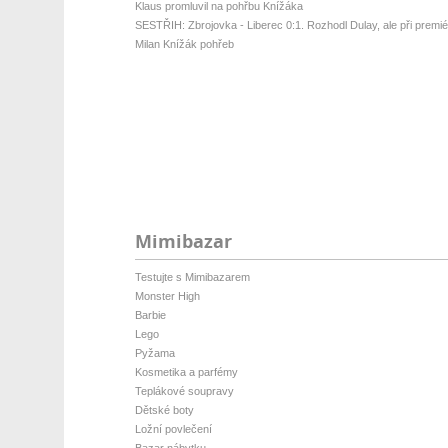
Klaus promluvil na pohřbu Knížáka
SESTŘIH: Zbrojovka - Liberec 0:1. Rozhodl Dulay, ale při premiéř
Milan Knížák pohřeb
Mimibazar
Testujte s Mimibazarem
Monster High
Barbie
Lego
Pyžama
Kosmetika a parfémy
Teplákové soupravy
Dětské boty
Ložní povlečení