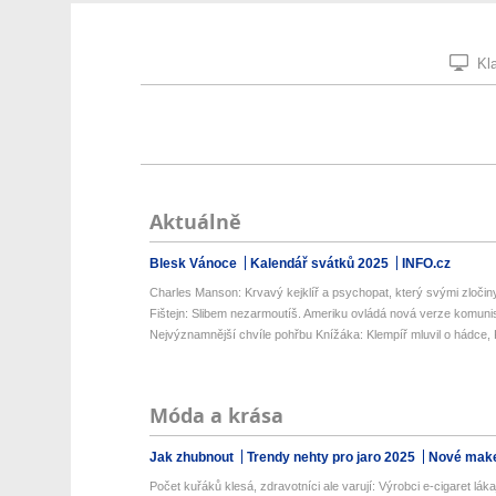
Kla
Aktuálně
Blesk Vánoce
Kalendář svátků 2025
INFO.cz
Charles Manson: Krvavý kejklíř a psychopat, který svými zločin
Fištejn: Slibem nezarmoutíš. Ameriku ovládá nová verze komunis
Nejvýznamnější chvíle pohřbu Knížáka: Klempíř mluvil o hádce, K
Móda a krása
Jak zhubnout
Trendy nehty pro jaro 2025
Nové make
Počet kuřáků klesá, zdravotníci ale varují: Výrobci e-cigaret lákaj