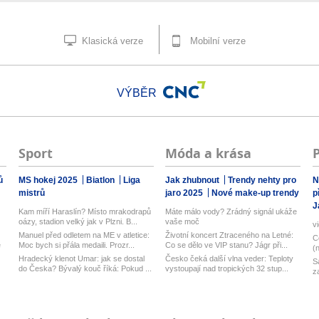
Klasická verze
Mobilní verze
VÝBĚR
Sport
Móda a krása
ů
MS hokej 2025
Biatlon
Liga
Jak zhubnout
Trendy nehty pro
N
mistrů
jaro 2025
Nové make-up trendy
p
J
Kam míří Haraslín? Místo mrakodrapů
Máte málo vody? Zrádný signál ukáže
oázy, stadion velký jak v Plzni. B...
vaše moč
v
Manuel před odletem na ME v atletice:
Životní koncert Ztraceného na Letné:
C
e
Moc bych si přála medaili. Prozr...
Co se dělo ve VIP stanu? Jágr při...
(
Hradecký klenot Umar: jak se dostal
Česko čeká další vlna veder: Teploty
S
do Česka? Bývalý kouč říká: Pokud ...
vystoupají nad tropických 32 stup...
z