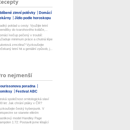
Recepty
blíbené zimní polévky
Domácí
ekárny
Jídlo podle horoskopu
ladký poklad u cesty: Využijte letní
pendlíky do tvarohového koláče,...
omácí kečup pečený v troubě:
yžaduje minimum práce a chutná lépe
ež...
uketová zmrzlina? Vyzkoušejte
ečekaný letní hit a geniální způsob, j...
Pro nejmenší
ourissonova poradna
omiksy
Festival ABC
eská společnost ornitologická slaví
00 let: Jak chrání ptáky v ČR?
yzkoušejte český kyberpunk. V
etspectre se stanete elitním
ackerem ...
lastikový model Handley Page
ampden 1:72: Postavili jsme létající
...