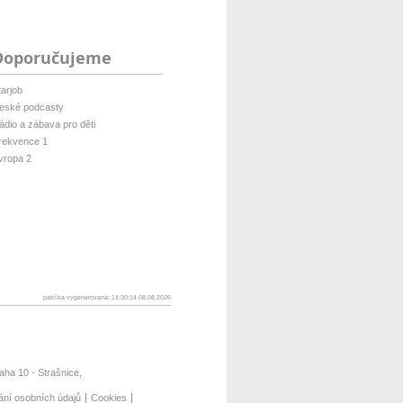
Doporučujeme
tarjob
eské podcasty
ádio a zábava pro děti
rekvence 1
vropa 2
patička vygenerovaná: 14:30:14 08.08.2026
ha 10 - Strašnice,
ání osobních údajů
Cookies