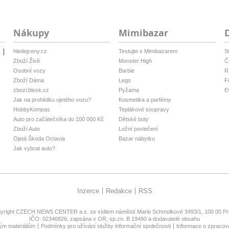
Nákupy
Mimibazar
hledejceny.cz
Testujte s Mimibazarem
S
i
Zboží Živě
Monster High
Č
Osobní vozy
Barbie
R
Zboží Dáma
Lego
F
zbozi.blesk.cz
Pyžama
E
Jak na prohlídku ojetého vozu?
Kosmetika a parfémy
HobbyKompas
Teplákové soupravy
Auto pro začátečníka do 100 000 Kč
Dětské boty
Zboží Auto
Ložní povlečení
Ojetá Škoda Octavia
Bazar nábytku
Jak vybrat auto?
Inzerce
Redakce
RSS
yright
CZECH NEWS CENTER a.s.
se sídlem náměstí Marie Schmolkové 3493/1, 100 00 Pra
IČO: 02346826, zapsána v OR, sp.zn. B 19490 a dodavatelé obsahu
ným materiálům
Podmínky pro užívání služby informační společnosti
Informace o zpracov