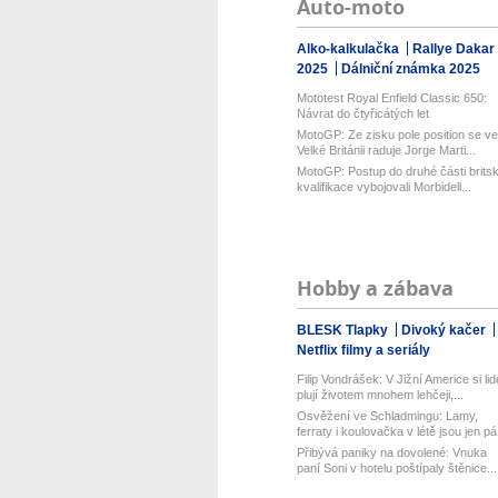
Auto-moto
Alko-kalkulačka
Rallye Dakar
2025
Dálniční známka 2025
Mototest Royal Enfield Classic 650:
Návrat do čtyřicátých let
MotoGP: Ze zisku pole position se ve
Velké Británii raduje Jorge Marti...
MotoGP: Postup do druhé části brits
kvalifikace vybojovali Morbidell...
Hobby a zábava
BLESK Tlapky
Divoký kačer
Netflix filmy a seriály
Filip Vondrášek: V Jižní Americe si lid
plují životem mnohem lehčeji,...
Osvěžení ve Schladmingu: Lamy,
ferraty i koulovačka v létě jsou jen pá.
Přibývá paniky na dovolené: Vnuka
paní Soni v hotelu poštípaly štěnice...