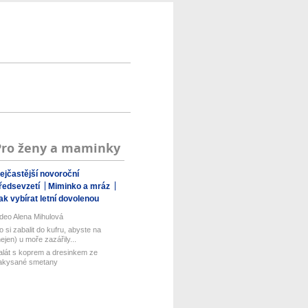
Pro ženy a maminky
ejčastější novoroční
ředsevzetí
Miminko a mráz
ak vybírat letní dovolenou
ideo Alena Mihulová
o si zabalit do kufru, abyste na
nejen) u moře zazářily...
alát s koprem a dresinkem ze
akysané smetany