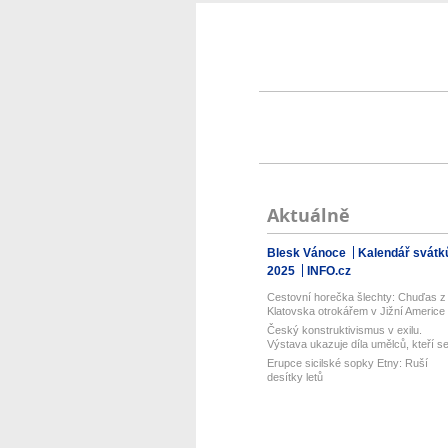
Aktuálně
Blesk Vánoce
Kalendář svátk
2025
INFO.cz
Cestovní horečka šlechty: Chuďas z
Klatovska otrokářem v Jižní Americe
Český konstruktivismus v exilu.
Výstava ukazuje díla umělců, kteří s
...
Erupce sicilské sopky Etny: Ruší
desítky letů