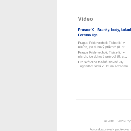
Video
Prostor X
Branky, body, kokot
Fortuna liga
Prague Pride vrcholí: Tisíce lidí v
ulicích, jde duhový průvod! (8. sr...
Prague Pride vrcholí: Tisíce lidí v
ulicích, jde duhový průvod! (8. sr...
Hra světel na fasádě slavné vily:
Tugendhat slaví 25 let na seznamu
UN...
© 2001 - 2026 Cop
Autorská práva k publikova