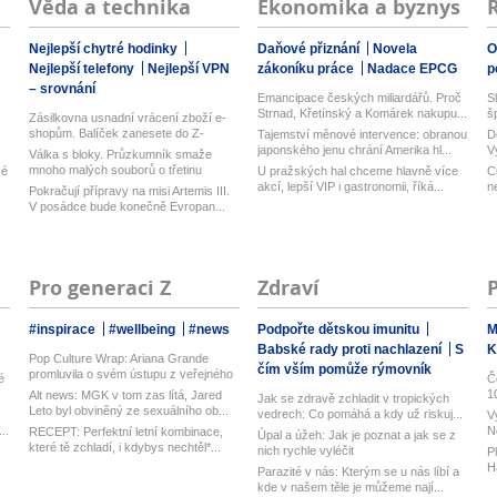
Věda a technika
Ekonomika a byznys
Nejlepší chytré hodinky
Daňové přiznání
Novela
O
Nejlepší telefony
Nejlepší VPN
zákoníku práce
Nadace EPCG
p
– srovnání
Emancipace českých miliardářů. Proč
S
Strnad, Křetínský a Komárek nakupu...
š
Zásilkovna usnadní vrácení zboží e-
shopům. Balíček zanesete do Z-
Tajemství měnové intervence: obranou
D
Boxu,...
japonského jenu chrání Amerika hl...
V
Válka s bloky. Průzkumník smaže
n
mnoho malých souborů o třetinu
ké
U pražských hal chceme hlavně více
C
rychlej...
akcí, lepší VIP i gastronomii, říká...
n
Pokračují přípravy na misi Artemis III.
V posádce bude konečně Evropan...
Pro generaci Z
Zdraví
#inspirace
#wellbeing
#news
Podpořte dětskou imunitu
M
Babské rady proti nachlazení
S
K
Pop Culture Wrap: Ariana Grande
čím vším pomůže rýmovník
promluvila o svém ústupu z veřejného
é
Č
ž...
1
Alt news: MGK v tom zas lítá, Jared
Jak se zdravě zchladit v tropických
Leto byl obviněný ze sexuálního ob...
vedrech: Co pomáhá a kdy už riskuj...
V
..
N
RECEPT: Perfektní letní kombinace,
Úpal a úžeh: Jak je poznat a jak se z
h
které tě zchladí, i kdybys nechtěl*...
nich rychle vyléčit
P
H
Parazité v nás: Kterým se u nás líbí a
ku
kde v našem těle je můžeme nají...