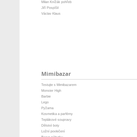
Milan Knížák pohřeb
Jiří Pospíšil
Václav Klaus
Mimibazar
Testujte s Mimibazarem
Monster High
Barbie
Lego
Pyžama
Kosmetika a parfémy
Teplákové soupravy
Dětské boty
Ložní povlečení