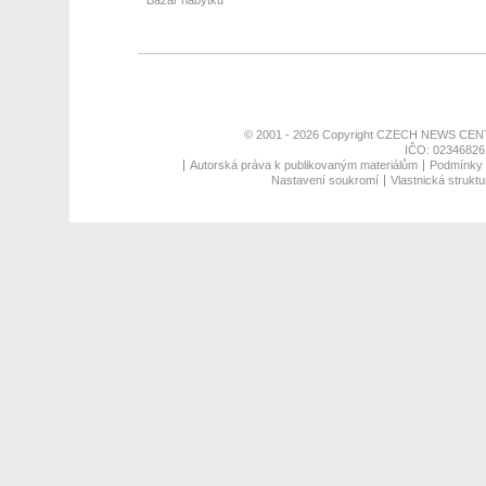
Bazar nábytku
© 2001 - 2026 Copyright
CZECH NEWS CENT
IČO: 02346826,
Autorská práva k publikovaným materiálům
Podmínky p
Nastavení soukromí
Vlastnická struktu