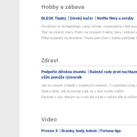
Hobby a zábava
BLESK Tlapky
Divoký kačer
Netflix filmy a seriály
Osvěžení ve Schladmingu: Lamy, ferraty i koulovačka v létě jsou 
Tipy na víkend: Harry Potter na výstavě! Folklor, bitvy i setkání 
Přibývá paniky na dovolené: Vnuka paní Soni v hotelu poštípaly š
Zdraví
Podpořte dětskou imunitu
Babské rady proti nachlaz
vším pomůže rýmovník
Jak se zdravě zchladit v tropických vedrech: Co pomáhá a kdy už
Úpal a úžeh: Jak je poznat a jak se z nich rychle vyléčit
Parazité v nás: Kterým se u nás líbí a kde v našem těle je můžem
Video
Prostor X
Branky, body, kokoti
Fortuna liga