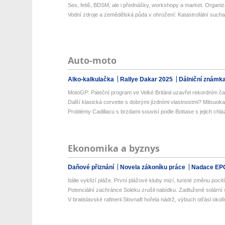
Sex, fetiš, BDSM, ale i přednášky, workshopy a market. Organizá
Vodní zdroje a zemědělská půda v ohrožení: Katastrofální sucha 
Auto-moto
Alko-kalkulačka
Rallye Dakar 2025
Dálniční známk
MotoGP: Páteční program ve Velké Británii uzavřel rekordním č
Další klasická corvette s dobrými jízdními vlastnostmi? Mitsuoka
Problémy Cadillacu s brzdami souvisí podle Bottase s jejich chl
Ekonomika a byznys
Daňové přiznání
Novela zákoníku práce
Nadace EP
Itálie vyklízí pláže. První plážové kluby mizí, turisté změnu pocítí 
Potenciální zachránce Soleku zrušil nabídku. Zadlužené solární 
V bratislavské rafinerii Slovnaft hořela nádrž, výbuch otřásl okol