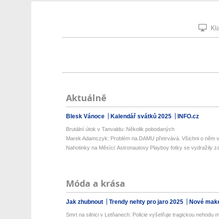
Kla
Aktuálně
Blesk Vánoce
Kalendář svátků 2025
INFO.cz
Brutální útok v Tanvaldu: Několik pobodaných
Marek Adamczyk: Problém na DAMU přetrvává. Všichni o něm vě
Nahotinky na Měsíci: Astronautovy Playboy fotky se vydražily za 
Móda a krása
Jak zhubnout
Trendy nehty pro jaro 2025
Nové make
Smrt na silnici v Letňanech: Policie vyšetřuje tragickou nehodu m