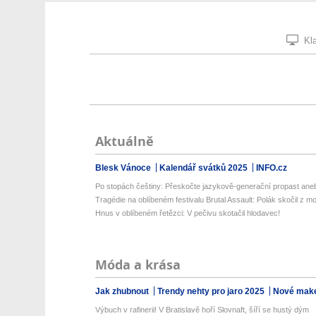
Kla
Aktuálně
Blesk Vánoce
Kalendář svátků 2025
INFO.cz
Po stopách češtiny: Přeskočte jazykově-generační propast aneb
Tragédie na oblíbeném festivalu Brutal Assault: Polák skočil z mo
Hnus v oblíbeném řetězci: V pečivu skotačil hlodavec!
Móda a krása
Jak zhubnout
Trendy nehty pro jaro 2025
Nové make
Výbuch v rafinerii! V Bratislavě hoří Slovnaft, šíří se hustý dým