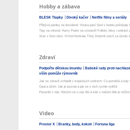
Hobby a zábava
BLESK Tlapky
Divoký kačer
Netflix filmy a seriály
Přibývá paniky na dovolené: Vnuka paní Soni v hotelu poštípaly š
Tipy na víkend: Harry Potter na výstavě! Folklor, bitvy i setkání 
Sraz v šest ráno. Vrchol festivalu Tóny Dolomit zazní za úsvitu v
Zdraví
Podpořte dětskou imunitu
Babské rady proti nachlaz
vším pomůže rýmovník
Jak se zdravě zchladit v tropických vedrech: Co pomáhá a kdy už
Úpal a úžeh: Jak je poznat a jak se z nich rychle vyléčit
Parazité v nás: Kterým se u nás líbí a kde v našem těle je můžem
Video
Prostor X
Branky, body, kokoti
Fortuna liga