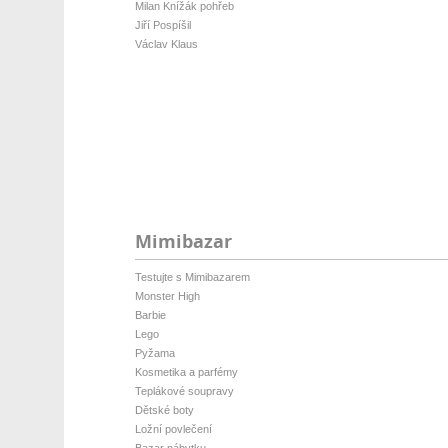
Milan Knížák pohřeb
Jiří Pospíšil
Václav Klaus
Mimibazar
Testujte s Mimibazarem
Monster High
Barbie
Lego
Pyžama
Kosmetika a parfémy
Teplákové soupravy
Dětské boty
Ložní povlečení