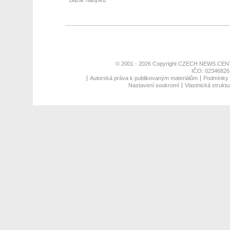
Bazar nábytku
© 2001 - 2026 Copyright
CZECH NEWS CENT
IČO: 02346826,
Autorská práva k publikovaným materiálům
Podmínky p
Nastavení soukromí
Vlastnická struktu