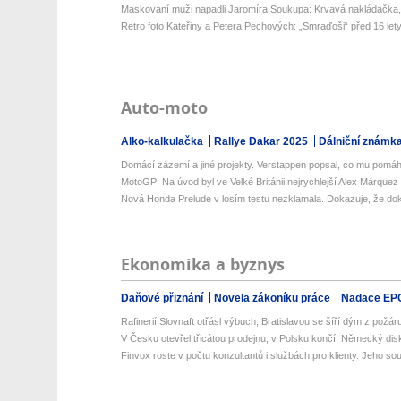
Maskovaní muži napadli Jaromíra Soukupa: Krvavá nakládačka, zm
Retro foto Kateřiny a Petera Pechových: „Smraďoši“ před 16 let
Auto-moto
Alko-kalkulačka
Rallye Dakar 2025
Dálniční známk
Domácí zázemí a jiné projekty. Verstappen popsal, co mu pomáh
MotoGP: Na úvod byl ve Velké Británii nejrychlejší Alex Márquez
Nová Honda Prelude v losím testu nezklamala. Dokazuje, že dok
Ekonomika a byznys
Daňové přiznání
Novela zákoníku práce
Nadace EP
Rafinerií Slovnaft otřásl výbuch, Bratislavou se šíří dým z požáru,
V Česku otevřel třicátou prodejnu, v Polsku končí. Německý disk
Finvox roste v počtu konzultantů i službách pro klienty. Jeho sou