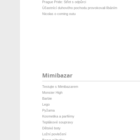
Prague Pride: Střet s odpůrci
Účastnící duhového pochodu provokovali líbáním
Nicolas o coming outu
Mimibazar
Testujte s Mimibazarem
Monster High
Barbie
Lego
Pyžama
Kosmetika a parfémy
Teplákové soupravy
Dětské boty
Ložní povlečení