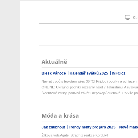
Kla
Aktuálně
Blesk Vánoce
Kalendář svátků 2025
INFO.cz
Návrat tropů s teplotami přes 36 °C! Přijdou i bouřky a ochlazení! 
ONLINE: Ukrajinci podnikli rozsáhlý nálet v Tatarstánu. A evaku
Šlechtické intriky, podivná závěť i nepokojní duchové. Co vše pro
Móda a krása
Jak zhubnout
Trendy nehty pro jaro 2025
Nové make
Žilková volá Agátě: Strach z reakce Korduly!