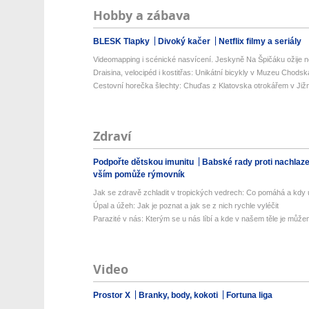
Hobby a zábava
BLESK Tlapky
Divoký kačer
Netflix filmy a seriály
Videomapping i scénické nasvícení. Jeskyně Na Špičáku ožije no
Draisina, velocipéd i kostitřas: Unikátní bicykly v Muzeu Chodsk
Cestovní horečka šlechty: Chuďas z Klatovska otrokářem v Již
Zdraví
Podpořte dětskou imunitu
Babské rady proti nachlaz
vším pomůže rýmovník
Jak se zdravě zchladit v tropických vedrech: Co pomáhá a kdy už
Úpal a úžeh: Jak je poznat a jak se z nich rychle vyléčit
Parazité v nás: Kterým se u nás líbí a kde v našem těle je můžem
Video
Prostor X
Branky, body, kokoti
Fortuna liga