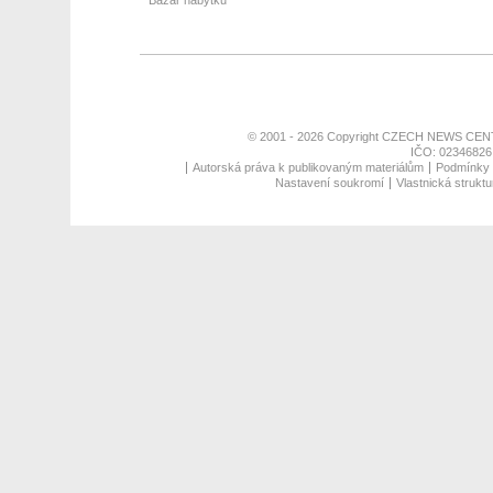
Bazar nábytku
© 2001 - 2026 Copyright
CZECH NEWS CENT
IČO: 02346826,
Autorská práva k publikovaným materiálům
Podmínky p
Nastavení soukromí
Vlastnická struktu