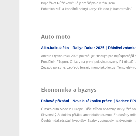
Boj o život Růžičkové: Já jsem šlápla a letěla jsem
Pohlreich zuří a konečně odkryl karty: Situace je katastrofální
Auto-moto
Alko-kalkulačka
Rallye Dakar 2025
Dálniční známk
Anketa Ojetina roku 2026 pokračuje: Hlasujte pro nejúspornější s
Pondělník F1sport: Ohlasy na první polovinu sezony F1 či další 
Zezadu porsche, zepředu ferrari, jméno jako lexus: Tento elektrom
Ekonomika a byznys
Daňové přiznání
Novela zákoníku práce
Nadace EP
Čínská auta Made in Europe. Říše středu obsazuje nevyužité tov
Slovenský Sudolabs přilákal amerického dravce. Za desítky milio
Čechům dál zdražují hypotéky. Sazby vystoupaly na dvouleté 