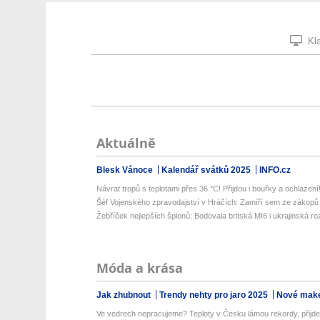
Kla
Aktuálně
Blesk Vánoce
Kalendář svátků 2025
INFO.cz
Návrat tropů s teplotami přes 36 °C! Přijdou i bouřky a ochlazení! 
Šéf Vojenského zpravodajství v Hráčích: Zamíří sem ze zákopů d
Žebříček nejlepších špionů: Bodovala britská MI6 i ukrajinská ro
Móda a krása
Jak zhubnout
Trendy nehty pro jaro 2025
Nové make
Ve vedrech nepracujeme? Teploty v Česku lámou rekordy, přijde 