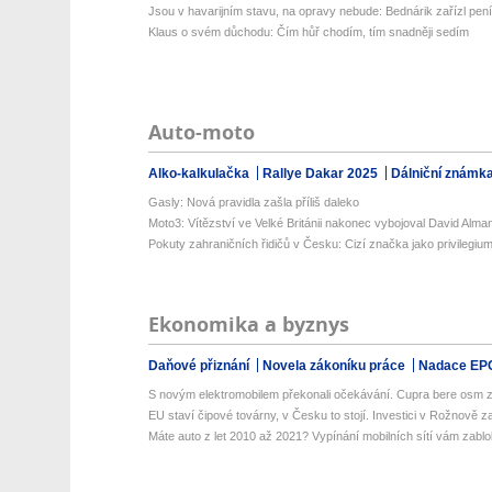
Jsou v havarijním stavu, na opravy nebude: Bednárik zařízl pení
Klaus o svém důchodu: Čím hůř chodím, tím snadněji sedím
Auto-moto
Alko-kalkulačka
Rallye Dakar 2025
Dálniční známk
Gasly: Nová pravidla zašla příliš daleko
Moto3: Vítězství ve Velké Británii nakonec vybojoval David Alma
Pokuty zahraničních řidičů v Česku: Cizí značka jako privilegiu
Ekonomika a byznys
Daňové přiznání
Novela zákoníku práce
Nadace EP
S novým elektromobilem překonali očekávání. Cupra bere osm z 
EU staví čipové továrny, v Česku to stojí. Investici v Rožnově za
Máte auto z let 2010 až 2021? Vypínání mobilních sítí vám zablok