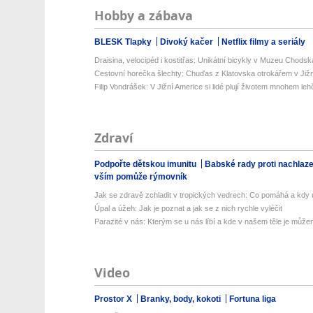
Hobby a zábava
BLESK Tlapky
Divoký kačer
Netflix filmy a seriály
Draisina, velocipéd i kostitřas: Unikátní bicykly v Muzeu Chodsk
Cestovní horečka šlechty: Chuďas z Klatovska otrokářem v Již
Filip Vondrášek: V Jižní Americe si lidé plují životem mnohem lehče
Zdraví
Podpořte dětskou imunitu
Babské rady proti nachlaz
vším pomůže rýmovník
Jak se zdravě zchladit v tropických vedrech: Co pomáhá a kdy už
Úpal a úžeh: Jak je poznat a jak se z nich rychle vyléčit
Parazité v nás: Kterým se u nás líbí a kde v našem těle je můžem
Video
Prostor X
Branky, body, kokoti
Fortuna liga