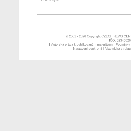
Bazar nábytku
© 2001 - 2026 Copyright
CZECH NEWS CENT
IČO: 02346826,
Autorská práva k publikovaným materiálům
Podmínky p
Nastavení soukromí
Vlastnická struktu