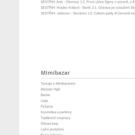
SESTŘIH: Artis - Olomouc 1:2. První výhra Sigmy v sezoně, o tř
SESTŘIH: Hradec Králové - Baník 2:1. Ostrava po vyloučení Sk
SESTŘIH: Jablonec - Slovácko 1:0. Celkem padly tři červené kart
Mimibazar
Testujte s Mimibazarem
Monster High
Barbie
Lego
Pyžama
Kosmetika a parfémy
Teplákové soupravy
Dětské boty
Ložní povlečení