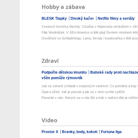
Hobby a zábava
BLESK Tlapky
Divoký kačer
Netflix filmy a seriály
Cestovní horečka šlechty: Chuďas z Klatovska otrokářem v Již
Filip Vondrášek: V Jižní Americe si lidé plují životem mnohem lehče
Osvěžení ve Schladmingu: Lamy, ferraty i koulovačka v létě jsou 
Zdraví
Podpořte dětskou imunitu
Babské rady proti nachlaz
vším pomůže rýmovník
Jak se zdravě zchladit v tropických vedrech: Co pomáhá a kdy už
Úpal a úžeh: Jak je poznat a jak se z nich rychle vyléčit
Parazité v nás: Kterým se u nás líbí a kde v našem těle je můžem
Video
Prostor X
Branky, body, kokoti
Fortuna liga