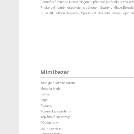
Fanoušci čínského Dalian Yingbo si připravili parádní choreo pro
Priske byl hodně nespokojen s výkonem Sparty v Mladé Bolesla
SESTŘIH: Mladá Boleslav - Sparta 2:0. Bezzubí Letenští opět ztrati
Mimibazar
Testujte s Mimibazarem
Monster High
Barbie
Lego
Pyžama
Kosmetika a parfémy
Teplákové soupravy
Dětské boty
Ložní povlečení