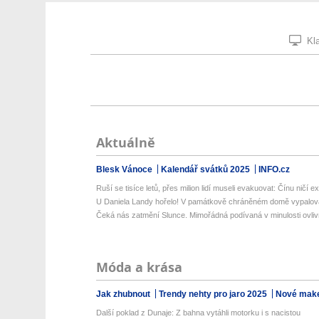
Kla
Aktuálně
Blesk Vánoce
Kalendář svátků 2025
INFO.cz
Ruší se tisíce letů, přes milion lidí museli evakuovat: Čínu ničí ext
U Daniela Landy hořelo! V památkově chráněném domě vypalova
Čeká nás zatmění Slunce. Mimořádná podívaná v minulosti ovlivň
Móda a krása
Jak zhubnout
Trendy nehty pro jaro 2025
Nové make
Další poklad z Dunaje: Z bahna vytáhli motorku i s nacistou