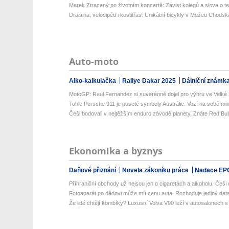
Marek Ztracený po životním koncertě: Závist kolegů a slova o te
Draisina, velocipéd i kostitřas: Unikátní bicykly v Muzeu Chodsk
Auto-moto
Alko-kalkulačka
Rallye Dakar 2025
Dálniční známk
MotoGP: Raul Fernandez si suverénně dojel pro výhru ve Velké B
Tohle Porsche 911 je poseté symboly Austrálie. Vozí na sobě mini
Češi bodovali v nejtěžším enduro závodě planety. Znáte Red Bul
Ekonomika a byznys
Daňové přiznání
Novela zákoníku práce
Nadace EP
Příhraniční obchody už nejsou jen o cigaretách a alkoholu. Češi d
Fotoaparát po dědovi může mít cenu auta. Rozhoduje jediný detail
Že lidé chtějí kombíky? Luxusní Volva V90 leží v autosalonech s m