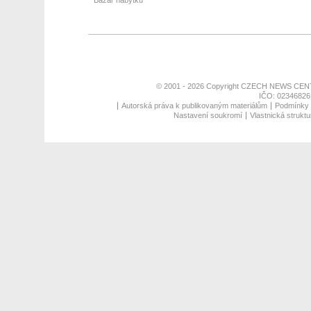
Bazar nábytku
© 2001 - 2026 Copyright
CZECH NEWS CENT
IČO: 02346826,
Autorská práva k publikovaným materiálům
Podmínky p
Nastavení soukromí
Vlastnická struktu