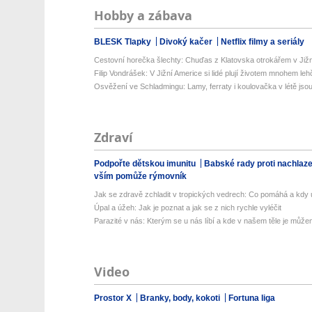
Hobby a zábava
BLESK Tlapky
Divoký kačer
Netflix filmy a seriály
Cestovní horečka šlechty: Chuďas z Klatovska otrokářem v Již
Filip Vondrášek: V Jižní Americe si lidé plují životem mnohem lehče
Osvěžení ve Schladmingu: Lamy, ferraty i koulovačka v létě jsou 
Zdraví
Podpořte dětskou imunitu
Babské rady proti nachlaz
vším pomůže rýmovník
Jak se zdravě zchladit v tropických vedrech: Co pomáhá a kdy už
Úpal a úžeh: Jak je poznat a jak se z nich rychle vyléčit
Parazité v nás: Kterým se u nás líbí a kde v našem těle je můžem
Video
Prostor X
Branky, body, kokoti
Fortuna liga