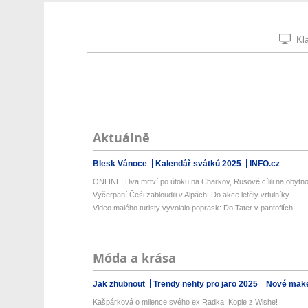
Kla
Aktuálně
Blesk Vánoce
Kalendář svátků 2025
INFO.cz
ONLINE: Dva mrtví po útoku na Charkov, Rusové cílili na obytno
Vyčerpaní Češi zabloudili v Alpách: Do akce letěly vrtulníky
Video malého turisty vyvolalo poprask: Do Tater v pantoflích!
Móda a krása
Jak zhubnout
Trendy nehty pro jaro 2025
Nové make
Kašpárková o milence svého ex Radka: Kopie z Wishe!