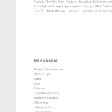
Fanoušci čínského Dalian Yingbo si připravili parádní choreo pro
Priske byl hodně nespokojen s výkonem Sparty v Mladé Bolesla
SESTŘIH: Mladá Boleslav - Sparta 2:0. Bezzubí Letenští opět ztrati
Mimibazar
Testujte s Mimibazarem
Monster High
Barbie
Lego
Pyžama
Kosmetika a parfémy
Teplákové soupravy
Dětské boty
Ložní povlečení