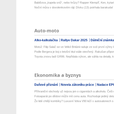
Babišova „kapela snů“, nebo hrůzy? Rapper Klempíř, Ken, kytari
Noční můra v dovolenkovém ráji: Dívku (13) potrhala barakuda!
Auto-moto
Alko-kalkulačka
Rallye Dakar 2025
Dálniční známk
Moto2: Filip Salač se ve Velké Británii raduje ze své první výhry k
Podle Bergera je boj o letošní titul stále otevřený. Rakušan připo
Toyota znovu ladí GR86. Nepřidala výkon, ale sáhla na detaily, kt
Ekonomika a byznys
Daňové přiznání
Novela zákoníku práce
Nadace EP
Příhraniční obchody už nejsou jen o cigaretách a alkoholu. Češi d
Fotoaparát po dědovi může mít cenu auta. Rozhoduje jediný detail
Že lidé chtějí kombíky? Luxusní Volva V90 leží v autosalonech s m