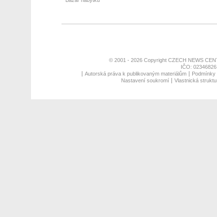
Bazar nábytku
© 2001 - 2026 Copyright
CZECH NEWS CENT
IČO: 02346826,
Autorská práva k publikovaným materiálům
Podmínky p
Nastavení soukromí
Vlastnická struktu