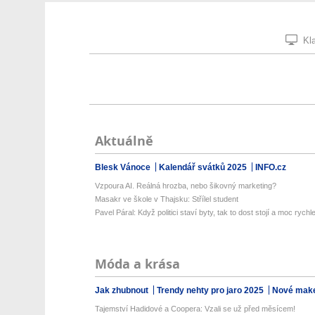
Kla
Aktuálně
Blesk Vánoce
Kalendář svátků 2025
INFO.cz
Vzpoura AI. Reálná hrozba, nebo šikovný marketing?
Masakr ve škole v Thajsku: Střílel student
Pavel Páral: Když politici staví byty, tak to dost stojí a moc rychle 
Móda a krása
Jak zhubnout
Trendy nehty pro jaro 2025
Nové make
Tajemství Hadidové a Coopera: Vzali se už před měsícem!