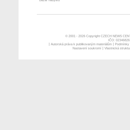
Bazar nábytku
© 2001 - 2026 Copyright
CZECH NEWS CENT
IČO: 02346826,
Autorská práva k publikovaným materiálům
Podmínky p
Nastavení soukromí
Vlastnická struktu