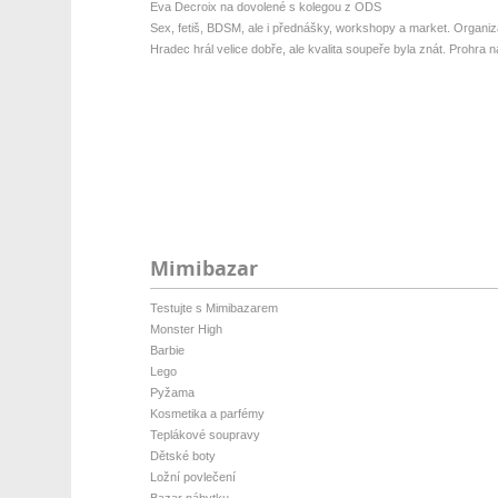
Eva Decroix na dovolené s kolegou z ODS
Sex, fetiš, BDSM, ale i přednášky, workshopy a market. Organizá
Hradec hrál velice dobře, ale kvalita soupeře byla znát. Prohra na 
Mimibazar
Testujte s Mimibazarem
Monster High
Barbie
Lego
Pyžama
Kosmetika a parfémy
Teplákové soupravy
Dětské boty
Ložní povlečení