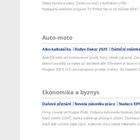
Státní hymna a salvy: Česko se loučí s Knížákem (†86)
Nadupaný podzimní program TV Prima! Na co se můžete těšit?
Auto-moto
Alko-kalkulačka
Rallye Dakar 2025
Dálniční známk
Audi Q9 mělo mít kontroverzní prvek, který někde zakazují. Zasáh
Britové pouštějí za volant už devítileté děti. Důvodem je bizarní si
Peugeot 208 E-GTi má nakopnout prodeje značky. Na žádném S
Ekonomika a byznys
Daňové přiznání
Novela zákoníku práce
Nadace EP
Firmy couvají od Prague Pride. Podporu duhovému festivalu škrtl 
Když zemře OSVČ, banka zablokuje přístup k účtům. Záchrana ro
Když daň vyžene zlatá vejce. Kalifornie chce zdanit miliardáře, ti 