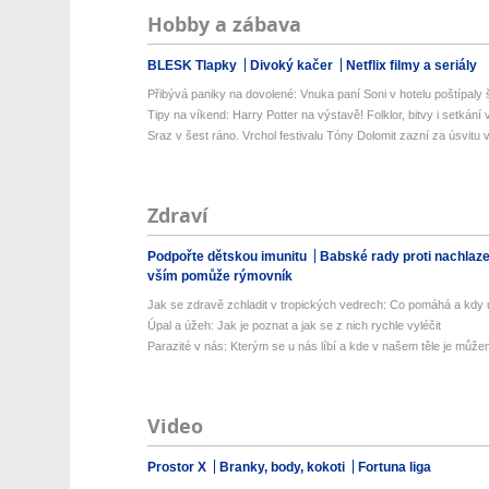
Hobby a zábava
BLESK Tlapky
Divoký kačer
Netflix filmy a seriály
Přibývá paniky na dovolené: Vnuka paní Soni v hotelu poštípaly š
Tipy na víkend: Harry Potter na výstavě! Folklor, bitvy i setkání 
Sraz v šest ráno. Vrchol festivalu Tóny Dolomit zazní za úsvitu v
Zdraví
Podpořte dětskou imunitu
Babské rady proti nachlaz
vším pomůže rýmovník
Jak se zdravě zchladit v tropických vedrech: Co pomáhá a kdy už
Úpal a úžeh: Jak je poznat a jak se z nich rychle vyléčit
Parazité v nás: Kterým se u nás líbí a kde v našem těle je můžem
Video
Prostor X
Branky, body, kokoti
Fortuna liga