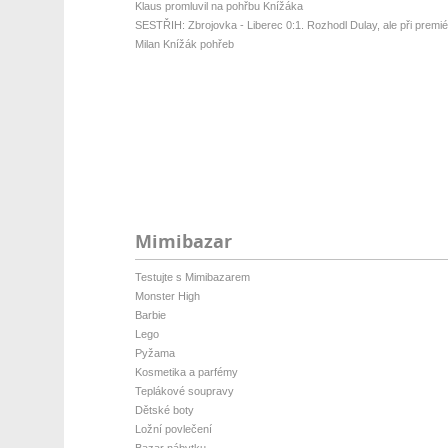
Klaus promluvil na pohřbu Knížáka
SESTŘIH: Zbrojovka - Liberec 0:1. Rozhodl Dulay, ale při premiéř
Milan Knížák pohřeb
Mimibazar
Testujte s Mimibazarem
Monster High
Barbie
Lego
Pyžama
Kosmetika a parfémy
Teplákové soupravy
Dětské boty
Ložní povlečení