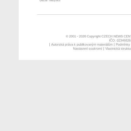
Bazar nábytku
© 2001 - 2026 Copyright
CZECH NEWS CENT
IČO: 02346826,
Autorská práva k publikovaným materiálům
Podmínky p
Nastavení soukromí
Vlastnická struktu