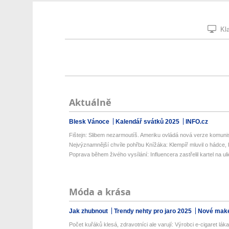
Kla
Aktuálně
Blesk Vánoce
Kalendář svátků 2025
INFO.cz
Fištejn: Slibem nezarmoutíš. Ameriku ovládá nová verze komunis
Nejvýznamnější chvíle pohřbu Knížáka: Klempíř mluvil o hádce, K
Poprava během živého vysílání: Influencera zastřelil kartel na uli
Móda a krása
Jak zhubnout
Trendy nehty pro jaro 2025
Nové make
Počet kuřáků klesá, zdravotníci ale varují: Výrobci e-cigaret lákaj