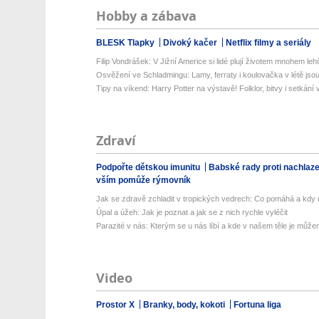
Hobby a zábava
BLESK Tlapky
Divoký kačer
Netflix filmy a seriály
Filip Vondrášek: V Jižní Americe si lidé plují životem mnohem lehče
Osvěžení ve Schladmingu: Lamy, ferraty i koulovačka v létě jsou 
Tipy na víkend: Harry Potter na výstavě! Folklor, bitvy i setkání 
Zdraví
Podpořte dětskou imunitu
Babské rady proti nachlaz
vším pomůže rýmovník
Jak se zdravě zchladit v tropických vedrech: Co pomáhá a kdy už
Úpal a úžeh: Jak je poznat a jak se z nich rychle vyléčit
Parazité v nás: Kterým se u nás líbí a kde v našem těle je můžem
Video
Prostor X
Branky, body, kokoti
Fortuna liga