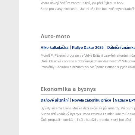
Vedra dávají řidičům zabrat: 7 tipů, jak přežít jízdu v horku
5 rad pro vlasy plné lesku: Jak si užít léto bez zničených kadeří
Auto-moto
Alko-kalkulačka
Rallye Dakar 2025
Dálniční známk
MotoGP: Páteční program ve Velké Británii uzavřel rekordním č
Další klasická corvette s dobrými jízdními vlastnostmi? Mitsuoka
Problémy Cadillacu s brzdami souvisí podle Bottase s jejich chl
Ekonomika a byznys
Daňové přiznání
Novela zákoníku práce
Nadace EP
Bývalý inženýr Elona Muska drží akcie za půl miliardy. Při první př
Sucho drtí vodácký byznys. Voda zmizela i z míst, kde to Česko
Češi propadli motorkám. Král trhu těží z trendu, který jiné děsí