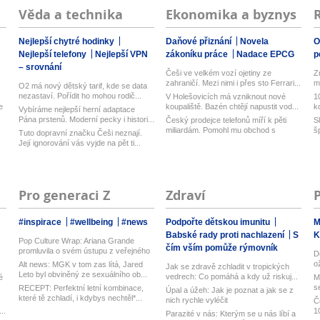
Věda a technika
Ekonomika a byznys
Nejlepší chytré hodinky
Daňové přiznání
Novela
O
Nejlepší telefony
Nejlepší VPN
zákoníku práce
Nadace EPCG
p
– srovnání
Češi ve velkém vozí ojetiny ze
Zm
zahraničí. Mezi nimi i přes sto Ferrari...
m
O2 má nový dětský tarif, kde se data
nezastaví. Pořídit ho mohou rodič...
V Holešovicích má vzniknout nové
1
e
koupaliště. Bazén chtějí napustit vod...
k
Vybíráme nejlepší herní adaptace
b.
Pána prstenů. Moderní pecky i histori...
Český prodejce telefonů míří k pěti
S
miliardám. Pomohl mu obchod s
š
Tuto dopravní značku Češi neznají.
Goog...
Její ignorování vás vyjde na pět ti...
Pro generaci Z
Zdraví
#inspirace
#wellbeing
#news
Podpořte dětskou imunitu
M
Babské rady proti nachlazení
S
K
Pop Culture Wrap: Ariana Grande
čím vším pomůže rýmovník
promluvila o svém ústupu z veřejného
D
ž...
o
Alt news: MGK v tom zas lítá, Jared
Jak se zdravě zchladit v tropických
Leto byl obviněný ze sexuálního ob...
vedrech: Co pomáhá a kdy už riskuj...
é
M
s
RECEPT: Perfektní letní kombinace,
Úpal a úžeh: Jak je poznat a jak se z
které tě zchladí, i kdybys nechtěl*...
nich rychle vyléčit
Č
..
1
Parazité v nás: Kterým se u nás líbí a