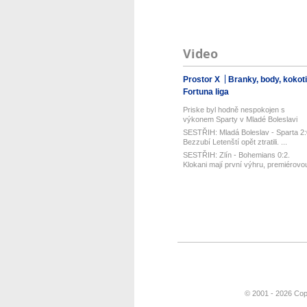
Video
Prostor X
Branky, body, kokot
Fortuna liga
Priske byl hodně nespokojen s
výkonem Sparty v Mladé Boleslavi
SESTŘIH: Mladá Boleslav - Sparta 2:
Bezzubí Letenští opět ztratili. ...
SESTŘIH: Zlín - Bohemians 0:2.
Klokani mají první výhru, premiérovo
t...
© 2001 - 2026 Cop