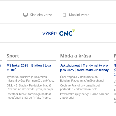
Klasická verze
Mobilní verze
VÝBĚR
Sport
Móda a krása
ů
MS hokej 2025
Biatlon
Liga
Jak zhubnout
Trendy nehty pro
N
mistrů
jaro 2025
Nové make-up trendy
p
J
Tyčkařka Krutilová je juniorskou
Čapí tragédie v Bohuslavicích:
mistryní světa: Furt nemůžu uvěřit, c...
Bohdan, Radovan a Amálka uhynuli
V
a
ONLINE: Slavia - Pardubice. Naváží
Čech ve Francii prý umlátil svoji
ka
Pražané na dosavadní jízdu, nebo př...
partnerku: Zadržet ho musela
T
zásahov...
d
Povstání Teplic: Kardiologa naštěstí
Pawlowské ujely nervy: Halina nařčena
nepotřebuji, smál se Frťala. Prom...
z podvodu!
T
k
k.