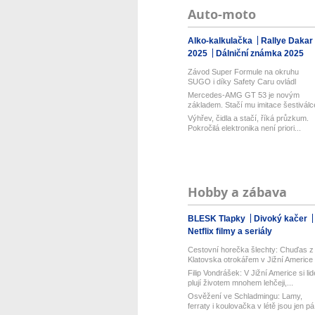
Auto-moto
Alko-kalkulačka
Rallye Dakar
2025
Dálniční známka 2025
Závod Super Formule na okruhu
SUGO i díky Safety Caru ovládl
Fukuzumi....
Mercedes-AMG GT 53 je novým
základem. Stačí mu imitace šestiválc
a 54...
Výhřev, čidla a stačí, říká průzkum.
Pokročilá elektronika není priori...
Hobby a zábava
BLESK Tlapky
Divoký kačer
Netflix filmy a seriály
Cestovní horečka šlechty: Chuďas z
Klatovska otrokářem v Jižní Americe
Filip Vondrášek: V Jižní Americe si lid
plují životem mnohem lehčeji,...
Osvěžení ve Schladmingu: Lamy,
ferraty i koulovačka v létě jsou jen pá.