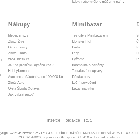
kde v našem těle je můžeme nají...
Nákupy
Mimibazar
hledejceny.cz
Testujte s Mimibazarem
S
i
Zboží Živě
Monster High
Č
Osobní vozy
Barbie
R
Zboží Dáma
Lego
F
zbozi.blesk.cz
Pyžama
E
0.
Jak na prohlídku ojetého vozu?
Kosmetika a parfémy
HobbyKompas
Teplákové soupravy
u
Auto pro začátečníka do 100 000 Kč
Dětské boty
Zboží Auto
Ložní povlečení
Ojetá Škoda Octavia
Bazar nábytku
Jak vybrat auto?
Inzerce
Redakce
RSS
yright
CZECH NEWS CENTER a.s.
se sídlem náměstí Marie Schmolkové 3493/1, 100 00 Pra
IČO: 02346826, zapsána v OR, sp.zn. B 19490 a dodavatelé obsahu