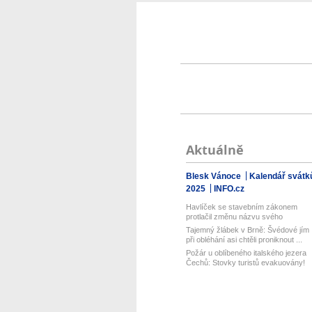
Aktuálně
Blesk Vánoce
Kalendář svátk
2025
INFO.cz
Havlíček se stavebním zákonem
protlačil změnu názvu svého
ministerstva...
Tajemný žlábek v Brně: Švédové jím
při obléhání asi chtěli proniknout ...
Požár u oblíbeného italského jezera
Čechů: Stovky turistů evakuovány!