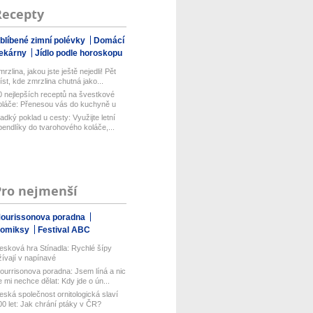
Recepty
blíbené zimní polévky
Domácí
ekárny
Jídlo podle horoskopu
rzlina, jakou jste ještě nejedli! Pět
íst, kde zmrzlina chutná jako...
0 nejlepších receptů na švestkové
oláče: Přenesou vás do kuchyně u
..
ladký poklad u cesty: Využijte letní
pendlíky do tvarohového koláče,...
Pro nejmenší
ourissonova poradna
omiksy
Festival ABC
esková hra Stínadla: Rychlé šípy
žívají v napínavé
ourrisonova poradna: Jsem líná a nic
e mi nechce dělat: Kdy jde o ún...
eská společnost ornitologická slaví
00 let: Jak chrání ptáky v ČR?