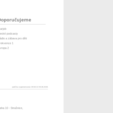
Doporučujeme
tarjob
eské podcasty
ádio a zábava pro děti
rekvence 1
vropa 2
patička vygenerovaná: 09:50:13 09.08.2026
ha 10 - Strašnice,