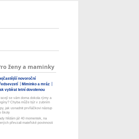
Pro ženy a maminky
ejčastější novoroční
ředsevzetí
Miminko a mráz
ak vybírat letní dovolenou
racejí se vám doma dokola rýmy a
ngíny? Chyba může být v zubním
rt...
ipy, jak usnadnit prvňáčkovi nástup
o školy
ady hlídám já! 40 momentek, na
terých převzali mateřské povinnosti
..