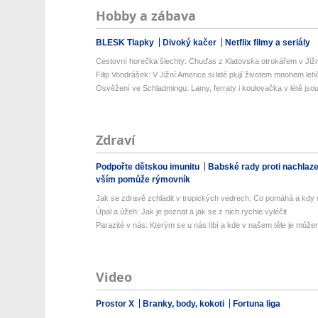
Hobby a zábava
BLESK Tlapky
Divoký kačer
Netflix filmy a seriály
Cestovní horečka šlechty: Chuďas z Klatovska otrokářem v Již
Filip Vondrášek: V Jižní Americe si lidé plují životem mnohem lehče
Osvěžení ve Schladmingu: Lamy, ferraty i koulovačka v létě jsou 
Zdraví
Podpořte dětskou imunitu
Babské rady proti nachlaz
vším pomůže rýmovník
Jak se zdravě zchladit v tropických vedrech: Co pomáhá a kdy už
Úpal a úžeh: Jak je poznat a jak se z nich rychle vyléčit
Parazité v nás: Kterým se u nás líbí a kde v našem těle je můžem
Video
Prostor X
Branky, body, kokoti
Fortuna liga