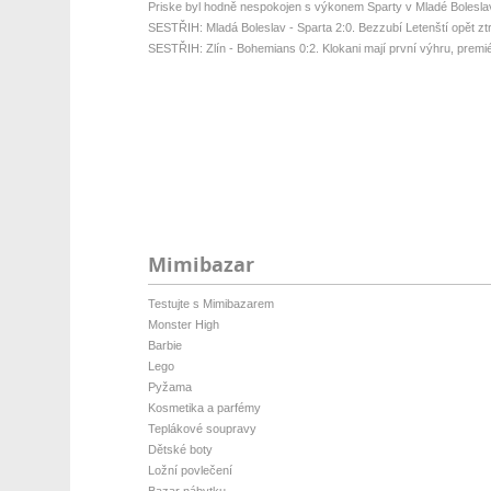
Priske byl hodně nespokojen s výkonem Sparty v Mladé Bolesla
SESTŘIH: Mladá Boleslav - Sparta 2:0. Bezzubí Letenští opět ztrati
SESTŘIH: Zlín - Bohemians 0:2. Klokani mají první výhru, premié
Mimibazar
Testujte s Mimibazarem
Monster High
Barbie
Lego
Pyžama
Kosmetika a parfémy
Teplákové soupravy
Dětské boty
Ložní povlečení