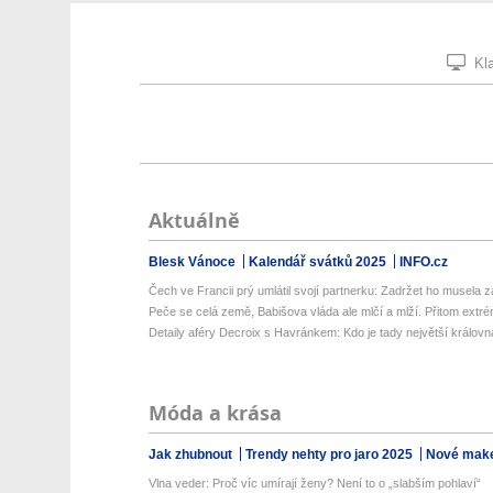
Kla
Aktuálně
Blesk Vánoce
Kalendář svátků 2025
INFO.cz
Čech ve Francii prý umlátil svojí partnerku: Zadržet ho musela z
Peče se celá země, Babišova vláda ale mlčí a mlží. Přitom extré
Detaily aféry Decroix s Havránkem: Kdo je tady největší královn
Móda a krása
Jak zhubnout
Trendy nehty pro jaro 2025
Nové make
Vlna veder: Proč víc umírají ženy? Není to o „slabším pohlaví“