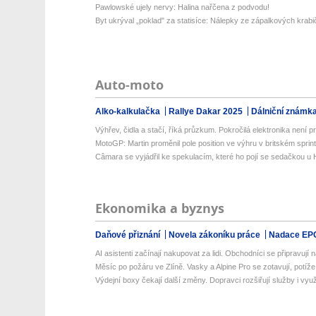
Pawlowské ujely nervy: Halina nařčena z podvodu!
Byt ukrýval „poklad" za statisíce: Nálepky ze zápalkových krabi
Auto-moto
Alko-kalkulačka
Rallye Dakar 2025
Dálniční známk
Výhřev, čidla a stačí, říká průzkum. Pokročilá elektronika není prio
MotoGP: Martin proměnil pole position ve výhru v britském sprin
Câmara se vyjádřil ke spekulacím, které ho pojí se sedačkou u
Ekonomika a byznys
Daňové přiznání
Novela zákoníku práce
Nadace EP
AI asistenti začínají nakupovat za lidi. Obchodníci se připravují na
Měsíc po požáru ve Zlíně. Vasky a Alpine Pro se zotavují, potíže a
Výdejní boxy čekají další změny. Dopravci rozšiřují služby i využit