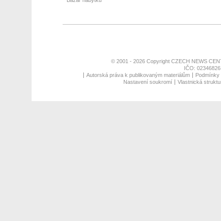
Bazar nábytku
© 2001 - 2026 Copyright
CZECH NEWS CENT
IČO: 02346826,
Autorská práva k publikovaným materiálům
Podmínky p
Nastavení soukromí
Vlastnická struktu