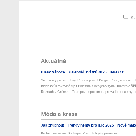
Kla
Aktuálně
Blesk Vánoce
Kalendář svátků 2025
INFO.cz
Více lásky pro všechny. Prahou prošel Prague Pride, na účastník
Biden kvůli rakovině trpí! Bolestná slova jeho syna Huntera o šíříc
Rozruch v Grónsku: Trumpova společnost provádí ropné vrty be
Móda a krása
Jak zhubnout
Trendy nehty pro jaro 2025
Nové make
Brutální napadení Soukupa. Právník Agáty promluvil