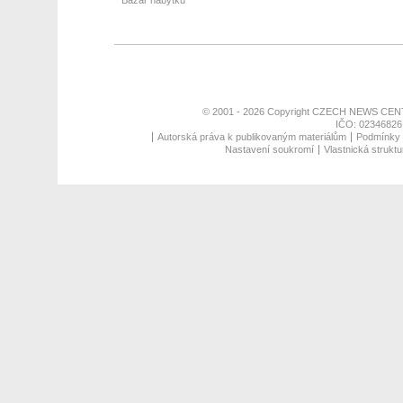
Bazar nábytku
© 2001 - 2026 Copyright
CZECH NEWS CENT
IČO: 02346826,
Autorská práva k publikovaným materiálům
Podmínky p
Nastavení soukromí
Vlastnická struktu