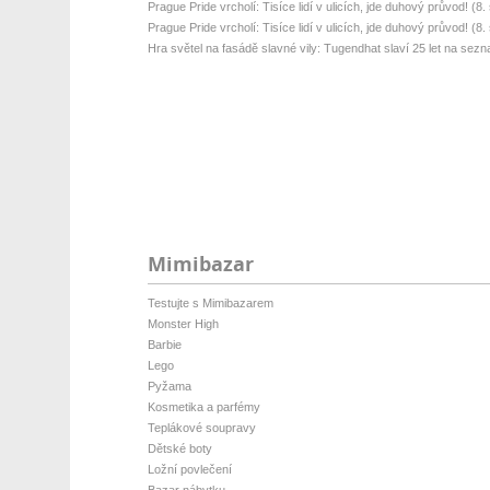
Prague Pride vrcholí: Tisíce lidí v ulicích, jde duhový průvod! (8. s
Prague Pride vrcholí: Tisíce lidí v ulicích, jde duhový průvod! (8. s
Hra světel na fasádě slavné vily: Tugendhat slaví 25 let na sez
Mimibazar
Testujte s Mimibazarem
Monster High
Barbie
Lego
Pyžama
Kosmetika a parfémy
Teplákové soupravy
Dětské boty
Ložní povlečení