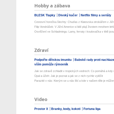
Hobby a zábava
BLESK Tlapky
Divoký kačer
Netflix filmy a seriály
Cestovní horečka šlechty: Chuďas z Klatovska otrokářem v Již
Filip Vondrášek: V Jižní Americe si lidé plují životem mnohem lehče
Osvěžení ve Schladmingu: Lamy, ferraty i koulovačka v létě jsou 
Zdraví
Podpořte dětskou imunitu
Babské rady proti nachlaz
vším pomůže rýmovník
Jak se zdravě zchladit v tropických vedrech: Co pomáhá a kdy už
Úpal a úžeh: Jak je poznat a jak se z nich rychle vyléčit
Parazité v nás: Kterým se u nás líbí a kde v našem těle je můžem
Video
Prostor X
Branky, body, kokoti
Fortuna liga