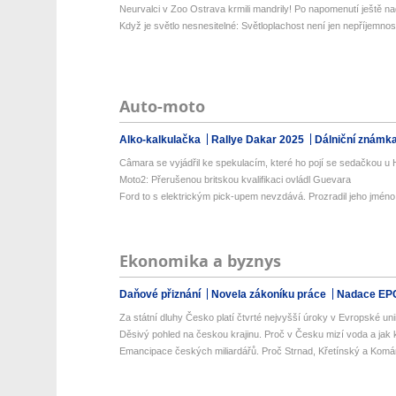
Neurvalci v Zoo Ostrava krmili mandrily! Po napomenutí ještě na
Když je světlo nesnesitelné: Světloplachost není jen nepříjemnos
Auto-moto
Alko-kalkulačka
Rallye Dakar 2025
Dálniční známk
Câmara se vyjádřil ke spekulacím, které ho pojí se sedačkou u
Moto2: Přerušenou britskou kvalifikaci ovládl Guevara
Ford to s elektrickým pick-upem nevzdává. Prozradil jeho jméno i
Ekonomika a byznys
Daňové přiznání
Novela zákoníku práce
Nadace EP
Za státní dluhy Česko platí čtvrté nejvyšší úroky v Evropské uni
Děsivý pohled na českou krajinu. Proč v Česku mizí voda a jak k
Emancipace českých miliardářů. Proč Strnad, Křetínský a Komá