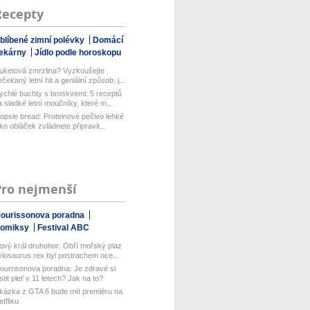
Recepty
blíbené zimní polévky
Domácí
ekárny
Jídlo podle horoskopu
uketová zmrzlina? Vyzkoušejte
ečekaný letní hit a geniální způsob, j...
ychlé buchty s broskvemi: 5 receptů
a sladké letní moučníky, které m...
opsie bread: Proteinové pečivo lehké
ako obláček zvládnete připravit...
Pro nejmenší
ourissonova poradna
omiksy
Festival ABC
ový král druhohor: Obří mořský plaz
ylosaurus rex byl postrachem oce...
ourrisonova poradna: Je zdravé si
istit pleť v 11 letech? Jak na to?
kázka z GTA 6 bude mít premiéru na
etflixu