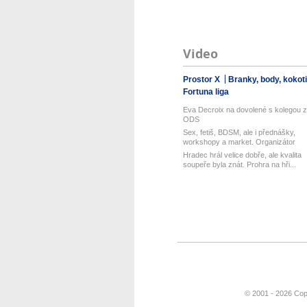
Video
Prostor X
Branky, body, kokot
Fortuna liga
Eva Decroix na dovolené s kolegou z
ODS
Sex, fetiš, BDSM, ale i přednášky,
workshopy a market. Organizátor
Pra...
Hradec hrál velice dobře, ale kvalita
soupeře byla znát. Prohra na hři...
© 2001 - 2026 Cop