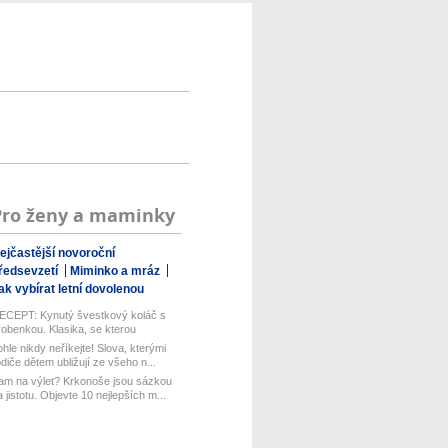
Pro ženy a maminky
ejčastější novoroční
ředsevzetí
Miminko a mráz
ak vybírat letní dovolenou
ECEPT: Kynutý švestkový koláč s
robenkou. Klasika, se kterou
aboduj...
ohle nikdy neříkejte! Slova, kterými
odiče dětem ubližují ze všeho n...
am na výlet? Krkonoše jsou sázkou
a jistotu. Objevte 10 nejlepších m...