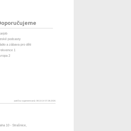
Doporučujeme
tarjob
eské podcasty
ádio a zábava pro děti
rekvence 1
vropa 2
patička vygenerovaná: 08:10:14 07.08.2026
ha 10 - Strašnice,