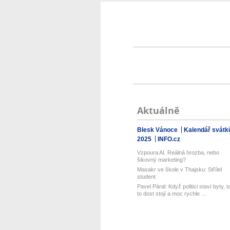
Aktuálně
Blesk Vánoce
Kalendář svátk
2025
INFO.cz
Vzpoura AI. Reálná hrozba, nebo
šikovný marketing?
Masakr ve škole v Thajsku: Střílel
student
Pavel Páral: Když politici staví byty, t
to dost stojí a moc rychle ...