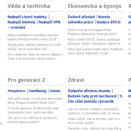
Věda a technika
Ekonomika a byznys
Nejlepší chytré hodinky
Daňové přiznání
Novela
O
Nejlepší telefony
Nejlepší VPN
zákoníku práce
Nadace EPCG
p
– srovnání
,
Firmy couvají od Prague Pride.
C
Podporu duhovému festivalu škrtl i
n
Bójka na Mallorce naměřila rekordní
Micr...
teplotu Středozemního moře 33,02 °...
é
Když zemře OSVČ, banka zablokuje
R
přístup k účtům. Záchrana rodinné fir...
n
Zkrátit dobu nabíjení telefonu by chtěl
každý, ale jít na to přes reži...
Když daň vyžene zlatá vejce. Kalifornie
O
chce zdanit miliardáře, ti rad...
j
Hry zadarmo, nebo se slevou: Baldur's
Gate 3 na konzolích nikdy nebylo...
Pro generaci Z
Zdraví
#inspirace
#wellbeing
#news
Podpořte dětskou imunitu
M
Babské rady proti nachlazení
S
K
Září patří módě: Co přinese Mercedes-
čím vším pomůže rýmovník
Benz Prague Fashion Week SS27
N
T
F*ck the glasses: AI Meta brýle mají
Jak se zdravě zchladit v tropických
zjednodušit život, zatím ale děla...
vedrech: Co pomáhá a kdy už riskuj...
M
..
č
Víš, proč ti po mléčných výrobcích
Úpal a úžeh: Jak je poznat a jak se z
možná nebývá dobře?
nich rychle vyléčit
ny
U
N
Parazité v nás: Kterým se u nás líbí a