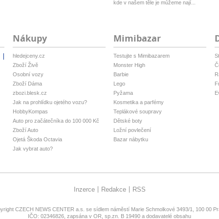
kde v našem těle je můžeme nají...
Nákupy
Mimibazar
hledejceny.cz
Testujte s Mimibazarem
S
i
Zboží Živě
Monster High
Č
Osobní vozy
Barbie
R
Zboží Dáma
Lego
F
zbozi.blesk.cz
Pyžama
E
Jak na prohlídku ojetého vozu?
Kosmetika a parfémy
HobbyKompas
Teplákové soupravy
Auto pro začátečníka do 100 000 Kč
Dětské boty
Zboží Auto
Ložní povlečení
Ojetá Škoda Octavia
Bazar nábytku
Jak vybrat auto?
Inzerce
Redakce
RSS
yright
CZECH NEWS CENTER a.s.
se sídlem náměstí Marie Schmolkové 3493/1, 100 00 Pra
IČO: 02346826, zapsána v OR, sp.zn. B 19490 a dodavatelé obsahu