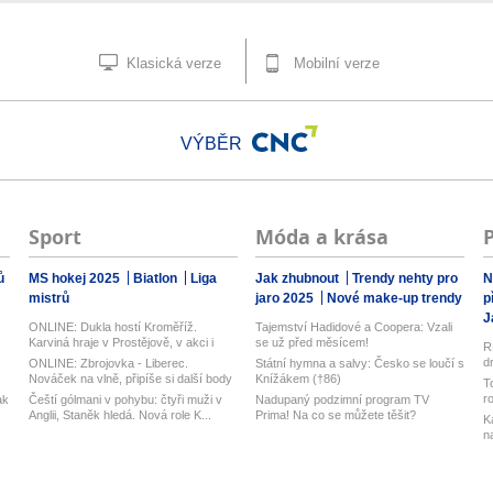
Klasická verze
Mobilní verze
VÝBĚR
Sport
Móda a krása
ů
MS hokej 2025
Biatlon
Liga
Jak zhubnout
Trendy nehty pro
N
mistrů
jaro 2025
Nové make-up trendy
p
J
ONLINE: Dukla hostí Kroměříž.
Tajemství Hadidové a Coopera: Vzali
Karviná hraje v Prostějově, v akci i
se už před měsícem!
R
Opa...
d
ONLINE: Zbrojovka - Liberec.
Státní hymna a salvy: Česko se loučí s
z
Nováček na vlně, připíše si další body
Knížákem (†86)
T
pr...
r
ak
Čeští gólmani v pohybu: čtyři muži v
Nadupaný podzimní program TV
Anglii, Staněk hledá. Nová role K...
Prima! Na co se můžete těšit?
K
n