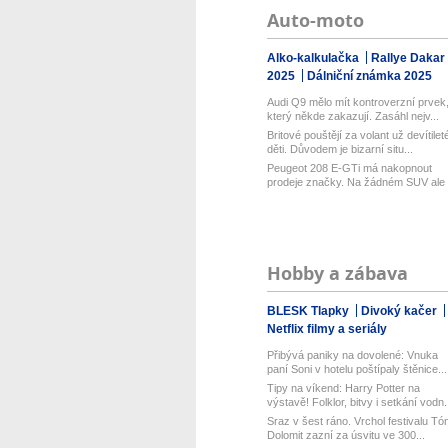
Auto-moto
Alko-kalkulačka
Rallye Dakar
2025
Dálniční známka 2025
Audi Q9 mělo mít kontroverzní prvek
který někde zakazují. Zasáhl nejv...
Britové pouštějí za volant už devítilet
děti. Důvodem je bizarní situ...
Peugeot 208 E-GTi má nakopnout
prodeje značky. Na žádném SUV ale
označ...
Hobby a zábava
BLESK Tlapky
Divoký kačer
Netflix filmy a seriály
Přibývá paniky na dovolené: Vnuka
paní Soni v hotelu poštípaly štěnice...
Tipy na víkend: Harry Potter na
výstavě! Folklor, bitvy i setkání vodn.
Sraz v šest ráno. Vrchol festivalu Tó
Dolomit zazní za úsvitu ve 300...