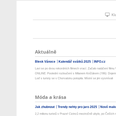
Kla
Aktuálně
Blesk Vánoce
Kalendář svátků 2025
INFO.cz
Lavi se po dvou rekordních filmech vrací. Začalo natáčení filmu 
ONLINE: Poslední rozloučení s Milanem Knížákem (†86): Dojem
Loď s turisty se v Chorvatsku potopila: Místní se jim vysmívali
Móda a krása
Jak zhubnout
Trendy nehty pro jaro 2025
Nové make
2,2 milionu turistů v Praze! Cizinců meziročně ubylo, po Češích n