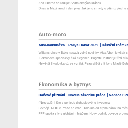
Zoo Liberec se raduje! Sedm okatých krásek
Dnes je Mezinárodní den piva. Jak je to s mýty o pitím z plechu a 
Auto-moto
Alko-kalkulačka
Rallye Dakar 2025
Dálniční známk
Williams chce v Baku nasadit velké novinky. Alex Albon je však sk
Z okruhové specialitky čirá elegance. Bugatti Destrier je třetí dílo 
Největší škodovka už se vyrábí. Peaq sjíždí z linky v Mladé Bole
Ekonomika a byznys
Daňové přiznání
Novela zákoníku práce
Nadace EP
(Ne)tradiční léto z pohledu dluhopisového investora
Levnější MHD v Praze se vrací. Kdo má od srpna nárok na měsí
PPF spojila síly s globálním hráčem. Nový podnik povede provoz