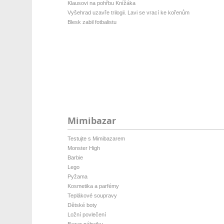
Klausovi na pohřbu Knížáka
Vyšehrad uzavře trilogii. Lavi se vrací ke kořenům
Blesk zabil fotbalistu
Mimibazar
Testujte s Mimibazarem
Monster High
Barbie
Lego
Pyžama
Kosmetika a parfémy
Teplákové soupravy
Dětské boty
Ložní povlečení