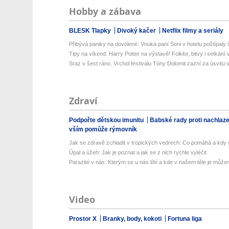
Hobby a zábava
BLESK Tlapky
Divoký kačer
Netflix filmy a seriály
Přibývá paniky na dovolené: Vnuka paní Soni v hotelu poštípaly š
Tipy na víkend: Harry Potter na výstavě! Folklor, bitvy i setkání 
Sraz v šest ráno. Vrchol festivalu Tóny Dolomit zazní za úsvitu v
Zdraví
Podpořte dětskou imunitu
Babské rady proti nachlaz
vším pomůže rýmovník
Jak se zdravě zchladit v tropických vedrech: Co pomáhá a kdy už
Úpal a úžeh: Jak je poznat a jak se z nich rychle vyléčit
Parazité v nás: Kterým se u nás líbí a kde v našem těle je můžem
Video
Prostor X
Branky, body, kokoti
Fortuna liga