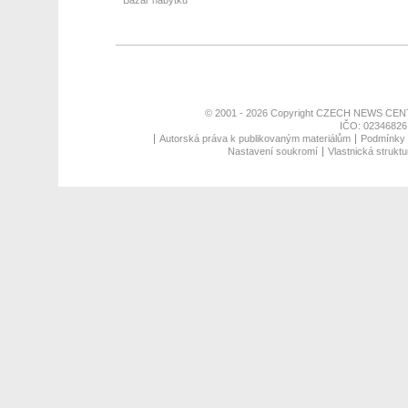
Bazar nábytku
© 2001 - 2026 Copyright
CZECH NEWS CENT
IČO: 02346826,
Autorská práva k publikovaným materiálům
Podmínky p
Nastavení soukromí
Vlastnická struktu