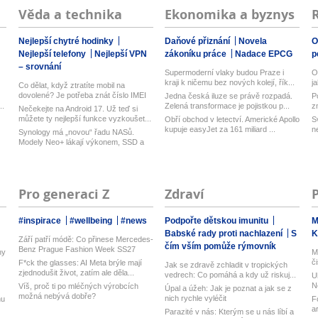
Věda a technika
Ekonomika a byznys
Nejlepší chytré hodinky
Daňové přiznání
Novela
O
Nejlepší telefony
Nejlepší VPN
zákoníku práce
Nadace EPCG
p
– srovnání
Supermoderní vlaky budou Praze i
O
kraji k ničemu bez nových kolejí, řík...
j
Co dělat, když ztratíte mobil na
dovolené? Je potřeba znát číslo IMEI
Jedna česká iluze se právě rozpadá.
P
...
..
Zelená transformace je pojistkou p...
z
Nečekejte na Android 17. Už teď si
můžete ty nejlepší funkce vyzkoušet...
Obří obchod v letectví. Americké Apollo
S
kupuje easyJet za 161 miliard ...
n
Synology má „novou“ řadu NASů.
Modely Neo+ lákají výkonem, SSD a
vyměn...
Pro generaci Z
Zdraví
#inspirace
#wellbeing
#news
Podpořte dětskou imunitu
M
Babské rady proti nachlazení
S
K
Září patří módě: Co přinese Mercedes-
čím vším pomůže rýmovník
Benz Prague Fashion Week SS27
ny
M
č
F*ck the glasses: AI Meta brýle mají
Jak se zdravě zchladit v tropických
zjednodušit život, zatím ale děla...
vedrech: Co pomáhá a kdy už riskuj...
U
N
Víš, proč ti po mléčných výrobcích
Úpal a úžeh: Jak je poznat a jak se z
možná nebývá dobře?
nich rychle vyléčit
nu
F
a
Parazité v nás: Kterým se u nás líbí a