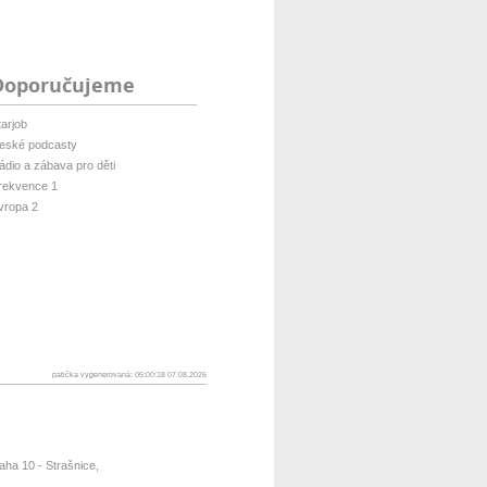
Doporučujeme
tarjob
eské podcasty
ádio a zábava pro děti
rekvence 1
vropa 2
patička vygenerovaná: 05:00:18 07.08.2026
ha 10 - Strašnice,