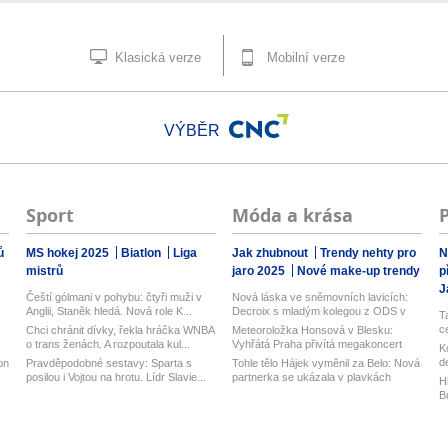
Klasická verze
Mobilní verze
VÝBĚR
Sport
Móda a krása
ů
MS hokej 2025
Biatlon
Liga
Jak zhubnout
Trendy nehty pro
N
mistrů
jaro 2025
Nové make-up trendy
p
J
Čeští gólmani v pohybu: čtyři muži v
Nová láska ve sněmovních lavicích:
Anglii, Staněk hledá. Nová role K...
Decroix s mladým kolegou z ODS v
T
ba...
c
Chci chránit dívky, řekla hráčka WNBA
Meteoroložka Honsová v Blesku:
u
o trans ženách. A rozpoutala kul...
Vyhřátá Praha přivítá megakoncert
K
Ztrac...
d
on
Pravděpodobné sestavy: Sparta s
Tohle tělo Hájek vyměnil za Belo: Nová
k
posilou i Vojtou na hrotu. Lídr Slavie...
partnerka se ukázala v plavkách
H
B