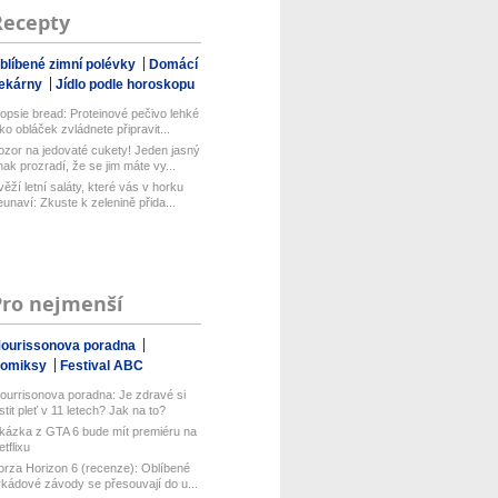
Recepty
blíbené zimní polévky
Domácí
ekárny
Jídlo podle horoskopu
opsie bread: Proteinové pečivo lehké
ako obláček zvládnete připravit...
ozor na jedovaté cukety! Jeden jasný
nak prozradí, že se jim máte vy...
věží letní saláty, které vás v horku
eunaví: Zkuste k zelenině přida...
Pro nejmenší
ourissonova poradna
omiksy
Festival ABC
ourrisonova poradna: Je zdravé si
istit pleť v 11 letech? Jak na to?
kázka z GTA 6 bude mít premiéru na
etflixu
orza Horizon 6 (recenze): Oblíbené
rkádové závody se přesouvají do u...