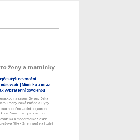
Pro ženy a maminky
ejčastější novoroční
ředsevzetí
Miminko a mráz
ak vybírat letní dovolenou
arotskop na srpen: Berany čeká
esta, Panny velká změna a Ryby
vízno...
onec nudného ladění do jednoho
ekoru: Naučte se, jak v interiéru
om...
lasatelka a moderátorka Saskia
urešová (80) - Smrt manžela ji zdrtil...