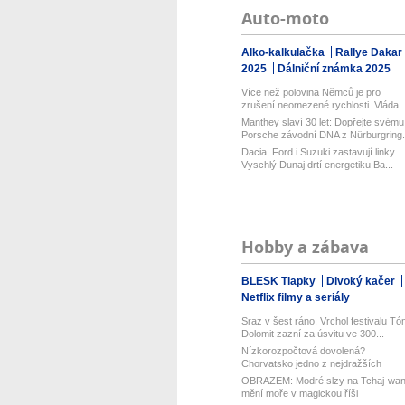
Auto-moto
Alko-kalkulačka
Rallye Dakar
2025
Dálniční známka 2025
Více než polovina Němců je pro
zrušení neomezené rychlosti. Vláda
řekl...
Manthey slaví 30 let: Dopřejte svému
Porsche závodní DNA z Nürburgring.
Dacia, Ford i Suzuki zastavují linky.
Vyschlý Dunaj drtí energetiku Ba...
Hobby a zábava
BLESK Tlapky
Divoký kačer
Netflix filmy a seriály
Sraz v šest ráno. Vrchol festivalu Tó
Dolomit zazní za úsvitu ve 300...
Nízkorozpočtová dovolená?
Chorvatsko jedno z nejdražších
v Evropě! Lev...
OBRAZEM: Modré slzy na Tchaj-wa
mění moře v magickou říši