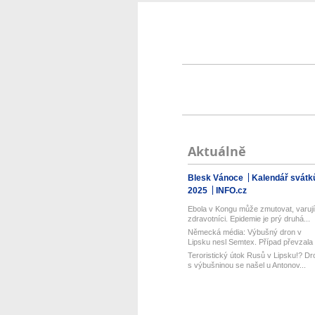
Aktuálně
Blesk Vánoce
Kalendář svátk
2025
INFO.cz
Ebola v Kongu může zmutovat, varují
zdravotníci. Epidemie je prý druhá...
Německá média: Výbušný dron v
Lipsku nesl Semtex. Případ převzala
spol...
Teroristický útok Rusů v Lipsku!? Dr
s výbušninou se našel u Antonov...