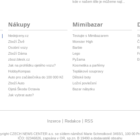
kde v našem těle je můžeme nají...
Nákupy
Mimibazar
hledejceny.cz
Testujte s Mimibazarem
S
i
Zboží Živě
Monster High
Č
Osobní vozy
Barbie
R
Zboží Dáma
Lego
F
zbozi.blesk.cz
Pyžama
E
Jak na prohlídku ojetého vozu?
Kosmetika a parfémy
HobbyKompas
Teplákové soupravy
Auto pro začátečníka do 100 000 Kč
Dětské boty
Zboží Auto
Ložní povlečení
Ojetá Škoda Octavia
Bazar nábytku
Jak vybrat auto?
Inzerce
Redakce
RSS
yright
CZECH NEWS CENTER a.s.
se sídlem náměstí Marie Schmolkové 3493/1, 100 00 Pra
IČO: 02346826, zapsána v OR, sp.zn. B 19490 a dodavatelé obsahu