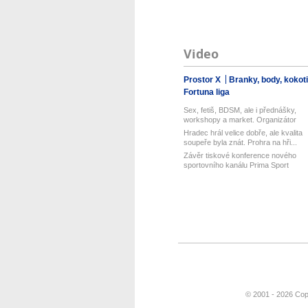
Video
Prostor X
Branky, body, kokot
Fortuna liga
Sex, fetiš, BDSM, ale i přednášky,
workshopy a market. Organizátor
Pra...
Hradec hrál velice dobře, ale kvalita
soupeře byla znát. Prohra na hři...
Závěr tiskové konference nového
sportovního kanálu Prima Sport
© 2001 - 2026 Cop