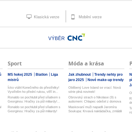
Klasická verze
Mobilní verze
VÝBĚR
Sport
Móda a krása
ů
MS hokej 2025
Biatlon
Liga
Jak zhubnout
Trendy nehty pro
N
mistrů
jaro 2025
Nové make-up trendy
p
J
Ícko vtáhl Konečného do přestřelky!
Oblíbený Love Island se vrací: Nová
Vystřelím ho přední rukou, věří in...
série plná novinek!
O
Ronaldo se pochlubil před sňatkem s
Obrovský strach o Nikolase (9) s
R
Georginou: Hračky za půl miliardy!...
autismem: Chlapec odešel z domova
d
na ...
z
l
Ronaldo se pochlubil před sňatkem s
Maskovaní muži napadli Jaromíra
T
Georginou: Hračky za půl miliardy!
Soukupa: Krvavá nakládačka, zmlátili
r
h...