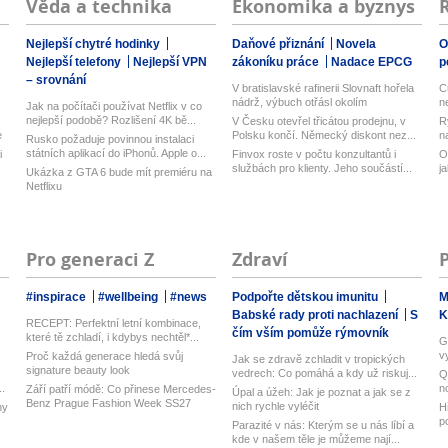
Věda a technika
Ekonomika a byznys
Nejlepší chytré hodinky
Daňové přiznání
Novela
O
Nejlepší telefony
Nejlepší VPN
zákoníku práce
Nadace EPCG
p
– srovnání
V bratislavské rafinerii Slovnaft hořela
C
nádrž, výbuch otřásl okolím
n
Jak na počítači používat Netflix v co
nejlepší podobě? Rozlišení 4K bě...
V Česku otevřel třicátou prodejnu, v
R
e
Polsku končí. Německý diskont nez...
n
Rusko požaduje povinnou instalaci
státních aplikací do iPhonů. Apple o...
i
Finvox roste v počtu konzultantů i
O
službách pro klienty. Jeho součástí...
j
Ukázka z GTA 6 bude mít premiéru na
Netflixu
Pro generaci Z
Zdraví
#inspirace
#wellbeing
#news
Podpořte dětskou imunitu
M
Babské rady proti nachlazení
S
K
RECEPT: Perfektní letní kombinace,
čím vším pomůže rýmovník
které tě zchladí, i kdybys nechtěl*...
G
v
Proč každá generace hledá svůj
Jak se zdravě zchladit v tropických
Ub
signature beauty look
vedrech: Co pomáhá a kdy už riskuj...
Q
..
n
Září patří módě: Co přinese Mercedes-
Úpal a úžeh: Jak je poznat a jak se z
M
Benz Prague Fashion Week SS27
nich rychle vyléčit
ny
H
p
Parazité v nás: Kterým se u nás líbí a
ky
kde v našem těle je můžeme nají...