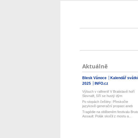
Aktuálně
Blesk Vánoce
Kalendář svátk
2025
INFO.cz
Výbuch v rafinerii! V Bratislavě hoří
Slovnaft, šíří se hustý dým
Po stopách češtiny: Přeskočte
jazykově-generační propast aneb
Prázdnin...
Tragédie na oblíbeném festivalu Bruta
Assault: Polák skočil z mostu a...