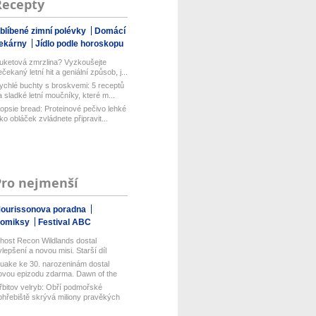
Recepty
blíbené zimní polévky
Domácí
ekárny
Jídlo podle horoskopu
uketová zmrzlina? Vyzkoušejte
ečekaný letní hit a geniální způsob, j...
ychlé buchty s broskvemi: 5 receptů
a sladké letní moučníky, které m...
opsie bread: Proteinové pečivo lehké
ako obláček zvládnete připravit...
Pro nejmenší
ourissonova poradna
omiksy
Festival ABC
host Recon Wildlands dostal
ylepšení a novou misi. Starší díl
isof...
uake ke 30. narozeninám dostal
ovou epizodu zdarma. Dawn of the
ach...
řbitov velryb: Obří podmořské
ohřebiště skrývá miliony pravěkých
t...