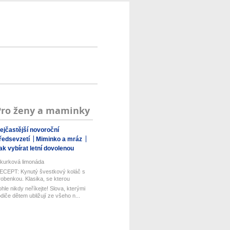
Pro ženy a maminky
ejčastější novoroční
ředsevzetí
Miminko a mráz
ak vybírat letní dovolenou
kurková limonáda
ECEPT: Kynutý švestkový koláč s
robenkou. Klasika, se kterou
aboduj...
ohle nikdy neříkejte! Slova, kterými
odiče dětem ubližují ze všeho n...