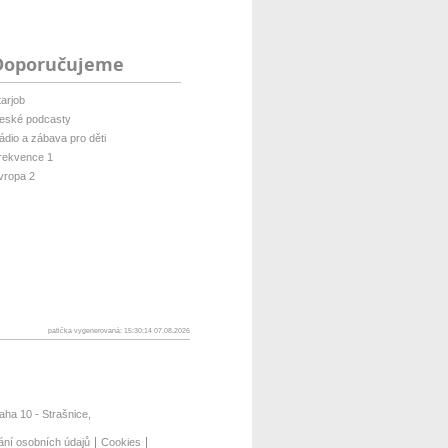
Doporučujeme
tarjob
eské podcasty
ádio a zábava pro děti
rekvence 1
vropa 2
patička vygenerovaná: 15:30:14 07.08.2026
ha 10 - Strašnice,
ání osobních údajů
Cookies