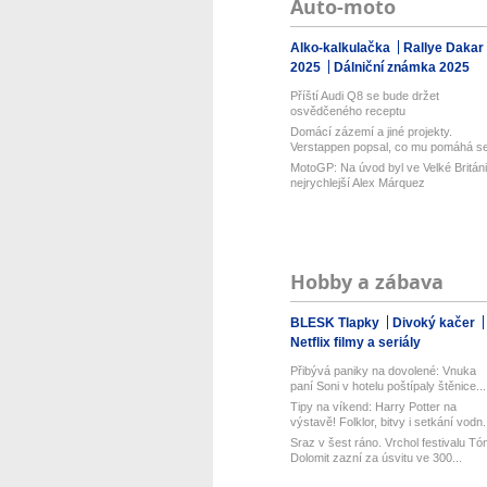
Auto-moto
Alko-kalkulačka
Rallye Dakar
2025
Dálniční známka 2025
Příští Audi Q8 se bude držet
osvědčeného receptu
Domácí zázemí a jiné projekty.
Verstappen popsal, co mu pomáhá s
sous...
MotoGP: Na úvod byl ve Velké Británi
nejrychlejší Alex Márquez
Hobby a zábava
BLESK Tlapky
Divoký kačer
Netflix filmy a seriály
Přibývá paniky na dovolené: Vnuka
paní Soni v hotelu poštípaly štěnice...
Tipy na víkend: Harry Potter na
výstavě! Folklor, bitvy i setkání vodn.
Sraz v šest ráno. Vrchol festivalu Tó
Dolomit zazní za úsvitu ve 300...