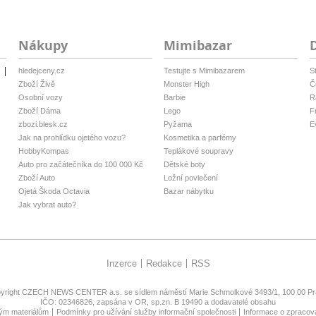
Nákupy
Mimibazar
hledejceny.cz
Testujte s Mimibazarem
S
i
Zboží Živě
Monster High
Č
Osobní vozy
Barbie
R
Zboží Dáma
Lego
F
zbozi.blesk.cz
Pyžama
E
Jak na prohlídku ojetého vozu?
Kosmetika a parfémy
HobbyKompas
Teplákové soupravy
Auto pro začátečníka do 100 000 Kč
Dětské boty
Zboží Auto
Ložní povlečení
Ojetá Škoda Octavia
Bazar nábytku
Jak vybrat auto?
Inzerce
Redakce
RSS
yright
CZECH NEWS CENTER a.s.
se sídlem náměstí Marie Schmolkové 3493/1, 100 00 Pra
IČO: 02346826, zapsána v OR, sp.zn. B 19490 a dodavatelé obsahu
ným materiálům
Podmínky pro užívání služby informační společnosti
Informace o zpracov