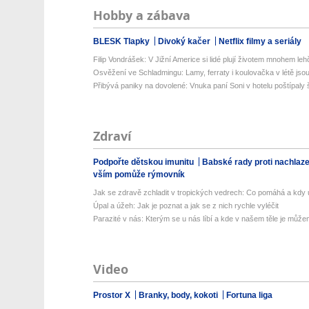
Hobby a zábava
BLESK Tlapky
Divoký kačer
Netflix filmy a seriály
Filip Vondrášek: V Jižní Americe si lidé plují životem mnohem lehče
Osvěžení ve Schladmingu: Lamy, ferraty i koulovačka v létě jsou 
Přibývá paniky na dovolené: Vnuka paní Soni v hotelu poštípaly š
Zdraví
Podpořte dětskou imunitu
Babské rady proti nachlaz
vším pomůže rýmovník
Jak se zdravě zchladit v tropických vedrech: Co pomáhá a kdy už
Úpal a úžeh: Jak je poznat a jak se z nich rychle vyléčit
Parazité v nás: Kterým se u nás líbí a kde v našem těle je můžem
Video
Prostor X
Branky, body, kokoti
Fortuna liga