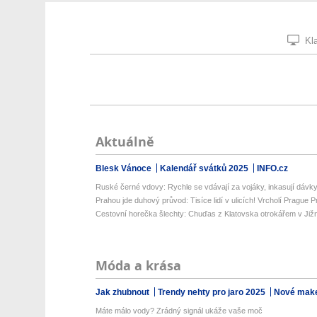
Kla
Aktuálně
Blesk Vánoce
Kalendář svátků 2025
INFO.cz
Ruské černé vdovy: Rychle se vdávají za vojáky, inkasují dávky,
Prahou jde duhový průvod: Tisíce lidí v ulicích! Vrcholí Prague P
Cestovní horečka šlechty: Chuďas z Klatovska otrokářem v Již
Móda a krása
Jak zhubnout
Trendy nehty pro jaro 2025
Nové make
Máte málo vody? Zrádný signál ukáže vaše moč