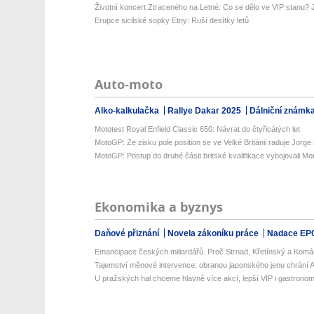
Životní koncert Ztraceného na Letné: Co se dělo ve VIP stanu? Já
Erupce sicilské sopky Etny: Ruší desítky letů
Auto-moto
Alko-kalkulačka
Rallye Dakar 2025
Dálniční známk
Mototest Royal Enfield Classic 650: Návrat do čtyřicátých let
MotoGP: Ze zisku pole position se ve Velké Británii raduje Jorge M
MotoGP: Postup do druhé části britské kvalifikace vybojovali Morb
Ekonomika a byznys
Daňové přiznání
Novela zákoníku práce
Nadace EP
Emancipace českých miliardářů. Proč Strnad, Křetínský a Komá
Tajemství měnové intervence: obranou japonského jenu chrání Am
U pražských hal chceme hlavně více akcí, lepší VIP i gastronomii