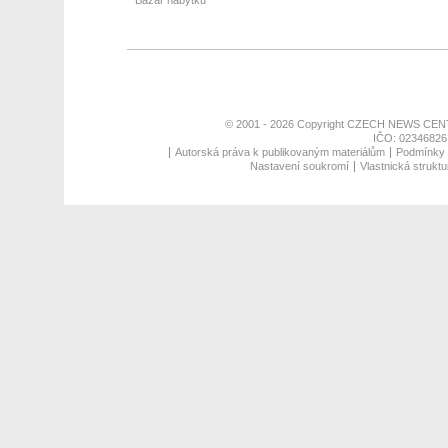
Bazar nábytku
© 2001 - 2026 Copyright
CZECH NEWS CENT
IČO: 02346826,
Autorská práva k publikovaným materiálům
Podmínky p
Nastavení soukromí
Vlastnická struktu