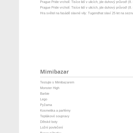
Prague Pride vrcholí: Tisíce lidí v ulicích, jde duhový průvod! (8. s
Prague Pride vrcholí: Tisíce lidí v ulicích, jde duhový průvod! (8. s
Hra světel na fasádě slavné vily: Tugendhat slaví 25 let na sez
Mimibazar
Testujte s Mimibazarem
Monster High
Barbie
Lego
Pyžama
Kosmetika a parfémy
Teplákové soupravy
Dětské boty
Ložní povlečení