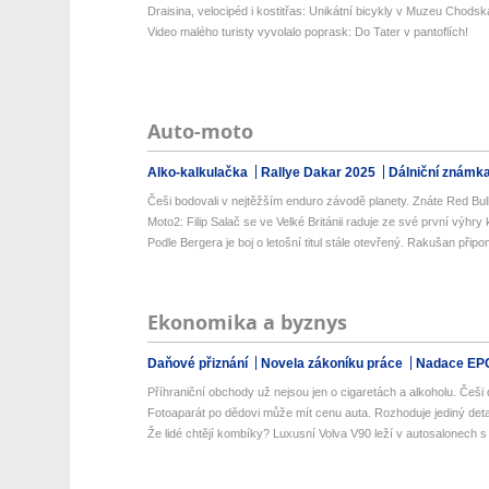
Draisina, velocipéd i kostitřas: Unikátní bicykly v Muzeu Chodsk
Video malého turisty vyvolalo poprask: Do Tater v pantoflích!
Auto-moto
Alko-kalkulačka
Rallye Dakar 2025
Dálniční známk
Češi bodovali v nejtěžším enduro závodě planety. Znáte Red Bul
Moto2: Filip Salač se ve Velké Británii raduje ze své první výhry k
Podle Bergera je boj o letošní titul stále otevřený. Rakušan připo
Ekonomika a byznys
Daňové přiznání
Novela zákoníku práce
Nadace EP
Příhraniční obchody už nejsou jen o cigaretách a alkoholu. Češi d
Fotoaparát po dědovi může mít cenu auta. Rozhoduje jediný detail
Že lidé chtějí kombíky? Luxusní Volva V90 leží v autosalonech s m