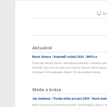
Kla
Aktuálně
Blesk Vánoce
Kalendář svátků 2025
INFO.cz
Čeká nás zatmění Slunce. Mimořádná podívaná v minulosti ovlivň
ONLINE: Dva mrtví po útoku na Charkov, Rusové cílili na obytno
Vyčerpaní Češi zabloudili v Alpách: Do akce letěly vrtulníky
Móda a krása
Jak zhubnout
Trendy nehty pro jaro 2025
Nové make
Marek Ztracený po životním koncertě: Závist kolegů a slova o te