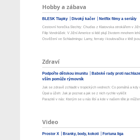
Hobby a zábava
BLESK Tlapky
Divoký kačer
Netflix filmy a seriály
Cestovní horečka šlechty: Chuďas z Klatovska otrokářem v Již
Filip Vondrášek: V Jižní Americe si lidé plují životem mnohem lehče
Osvěžení ve Schladmingu: Lamy, ferraty i koulovačka v létě jsou 
Zdraví
Podpořte dětskou imunitu
Babské rady proti nachlaz
vším pomůže rýmovník
Jak se zdravě zchladit v tropických vedrech: Co pomáhá a kdy už
Úpal a úžeh: Jak je poznat a jak se z nich rychle vyléčit
Parazité v nás: Kterým se u nás líbí a kde v našem těle je můžem
Video
Prostor X
Branky, body, kokoti
Fortuna liga