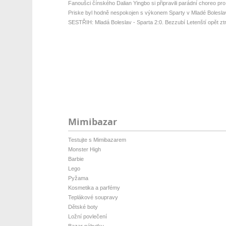
Fanoušci čínského Dalian Yingbo si připravili parádní choreo pro
Priske byl hodně nespokojen s výkonem Sparty v Mladé Bolesla
SESTŘIH: Mladá Boleslav - Sparta 2:0. Bezzubí Letenští opět ztrati
Mimibazar
Testujte s Mimibazarem
Monster High
Barbie
Lego
Pyžama
Kosmetika a parfémy
Teplákové soupravy
Dětské boty
Ložní povlečení