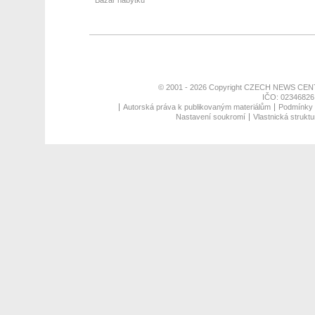
Bazar nábytku
© 2001 - 2026 Copyright
CZECH NEWS CENT
IČO: 02346826,
Autorská práva k publikovaným materiálům
Podmínky p
Nastavení soukromí
Vlastnická struktu