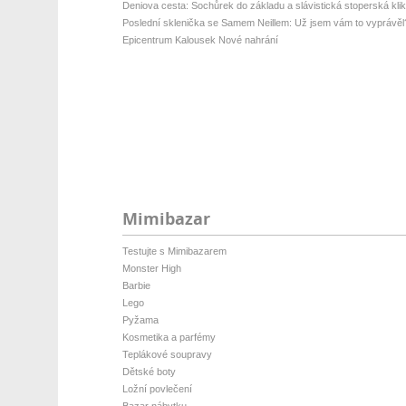
Deniova cesta: Sochůrek do základu a slávistická stoperská klik
Poslední sklenička se Samem Neillem: Už jsem vám to vyprávěl
Epicentrum Kalousek Nové nahrání
Mimibazar
Testujte s Mimibazarem
Monster High
Barbie
Lego
Pyžama
Kosmetika a parfémy
Teplákové soupravy
Dětské boty
Ložní povlečení