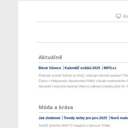
Kla
Aktuálně
Blesk Vánoce
Kalendář svátků 2025
INFO.cz
Podvody a tunel: Kočner je vinný, vyfasuje rekordní pokutu? Táh
Česko v Hollywoodu: Absolventka FAMU získala studentského Os
Absolutní i srpnová maxima! Vedro k zalknutí a teplotu přes 41 °C
Móda a krása
Jak zhubnout
Trendy nehty pro jaro 2025
Nové make
Soutěž týdeníku AHA TV magazín o kávovar Tchibo