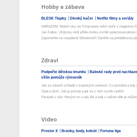
Hobby a zábava
BLESK Tlapky
Divoký kačer
Netflix filmy a seriály
OBRAZEM: Modré slzy na Tchaj-wanu mění moře v magickou ří
Jan Faltus: Vždycky mně přišlo trošku zvrhlé splachovat pitnou
Zapomeňte na rozpálené Středomoří! Zamiřte na pohádkovou pláž
Zdraví
Podpořte dětskou imunitu
Babské rady proti nachlaz
vším pomůže rýmovník
Jak se zdravě zchladit v tropických vedrech: Co pomáhá a kdy už
Úpal a úžeh: Jak je poznat a jak se z nich rychle vyléčit
Parazité v nás: Kterým se u nás líbí a kde v našem těle je můžem
Video
Prostor X
Branky, body, kokoti
Fortuna liga