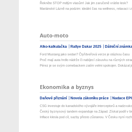
Řekněte STOP mdlým vlasům! Jak jim zaručeně vrátíte lesk?
Mariánské Lázně na podzim: ideální čas na wellness, relaxaci i z
Auto-moto
Alko-kalkulačka
Rallye Dakar 2025
Dálniční známk
Ford Mustang jako sedan? Čtyřdveřová verze je otázkou času
Proč mají auta hrdlo nádrže či nabíjecí zásuvku na různých str
Pérez je se svým comebackem zatím velmi spokojen. Dokázal js
Ekonomika a byznys
Daňové přiznání
Novela zákoníku práce
Nadace EP
CSG investuje do kanadského vývojáře interceptorů a nadzvuko
Český byznysový tandem expanduje na Západ. Získal podíl v bri
Inflace klesla pod cíl, sazby přesto zůstanou. V Česku nyní rozho