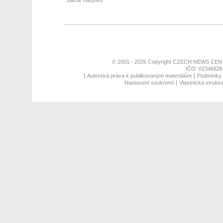
Bazar nábytku
© 2001 - 2026 Copyright
CZECH NEWS CENT
IČO: 02346826,
Autorská práva k publikovaným materiálům
Podmínky p
Nastavení soukromí
Vlastnická struktu