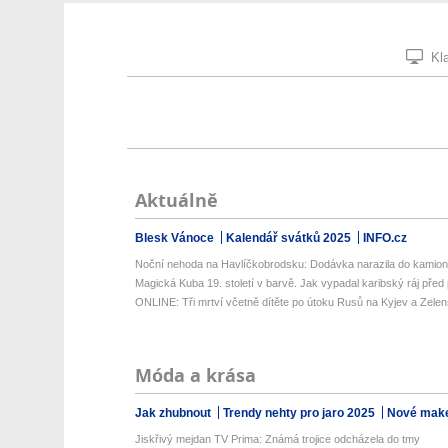
Kla
Aktuálně
Blesk Vánoce
Kalendář svátků 2025
INFO.cz
Noční nehoda na Havlíčkobrodsku: Dodávka narazila do kamionu
Magická Kuba 19. století v barvě. Jak vypadal karibský ráj před 
ONLINE: Tři mrtví včetně dítěte po útoku Rusů na Kyjev a Zelens
Móda a krása
Jak zhubnout
Trendy nehty pro jaro 2025
Nové make
Jiskřivý mejdan TV Prima: Známá trojice odcházela do tmy