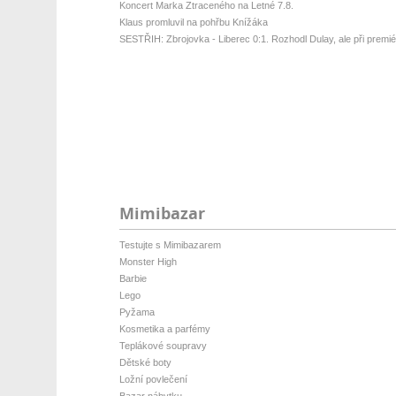
Koncert Marka Ztraceného na Letné 7.8.
Klaus promluvil na pohřbu Knížáka
SESTŘIH: Zbrojovka - Liberec 0:1. Rozhodl Dulay, ale při premiéř
Mimibazar
Testujte s Mimibazarem
Monster High
Barbie
Lego
Pyžama
Kosmetika a parfémy
Teplákové soupravy
Dětské boty
Ložní povlečení