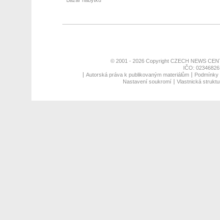
Bazar nábytku
© 2001 - 2026 Copyright
CZECH NEWS CENT
IČO: 02346826,
Autorská práva k publikovaným materiálům
Podmínky p
Nastavení soukromí
Vlastnická struktu