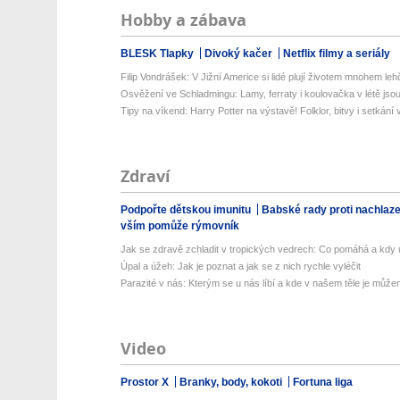
Hobby a zábava
BLESK Tlapky
Divoký kačer
Netflix filmy a seriály
Filip Vondrášek: V Jižní Americe si lidé plují životem mnohem lehče
Osvěžení ve Schladmingu: Lamy, ferraty i koulovačka v létě jsou 
Tipy na víkend: Harry Potter na výstavě! Folklor, bitvy i setkání 
Zdraví
Podpořte dětskou imunitu
Babské rady proti nachlaz
vším pomůže rýmovník
Jak se zdravě zchladit v tropických vedrech: Co pomáhá a kdy už
Úpal a úžeh: Jak je poznat a jak se z nich rychle vyléčit
Parazité v nás: Kterým se u nás líbí a kde v našem těle je můžem
Video
Prostor X
Branky, body, kokoti
Fortuna liga