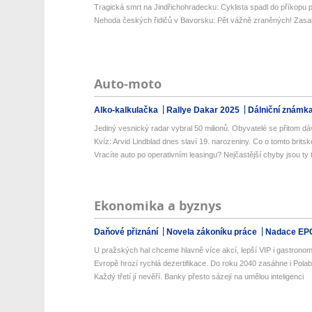
Tragická smrt na Jindřichohradecku: Cyklista spadl do příkopu p
Nehoda českých řidičů v Bavorsku: Pět vážně zraněných! Zasaho
Auto-moto
Alko-kalkulačka
Rallye Dakar 2025
Dálniční známk
Jediný vesnický radar vybral 50 milionů. Obyvatelé se přitom dá
Kvíz: Arvid Lindblad dnes slaví 19. narozeniny. Co o tomto britsk
Vracíte auto po operativním leasingu? Nejčastější chyby jsou ty tr
Ekonomika a byznys
Daňové přiznání
Novela zákoníku práce
Nadace EP
U pražských hal chceme hlavně více akcí, lepší VIP i gastronomii
Evropě hrozí rychlá dezertifikace. Do roku 2040 zasáhne i Polabí 
Každý třetí jí nevěří. Banky přesto sázejí na umělou inteligenci