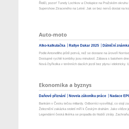
Řidiči, pozor! Tunely Lochkov a Cholupice na Pražském okruhu b
Supershow Ztraceného na Letné: Jak se bez nervů dostat na kon
Auto-moto
Alko-kalkulačka
Rallye Dakar 2025
Dálniční známk
Podle Antonelliho ještě potrvá, než se dostane na úroveň Norrise 
Dostupné rychlé kombíky jsou minulostí. Zábava s batohem dnes
Nová čtyřkolka v terénních daciích jezdí bez plynu i elektricky. 
Ekonomika a byznys
Daňové přiznání
Novela zákoníku práce
Nadace EP
Bankám v Česku tečou miliardy. Odborníci vysvětlují, co stojí za j
Železniční zakázka století míří k Českým drahám. Jako vítěze je
Legendární česká likérka se propadla do hlubší ztráty. Zachraňují 