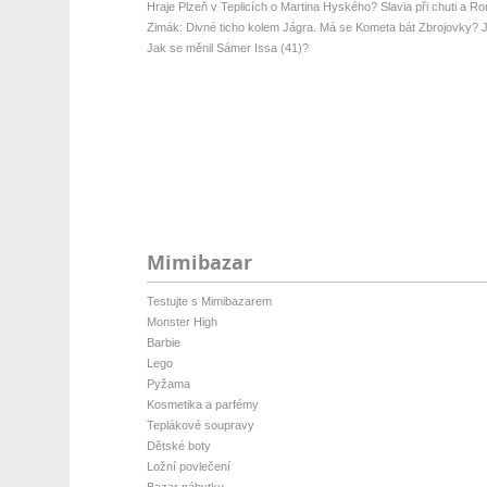
Hraje Plzeň v Teplicích o Martina Hyského? Slavia při chuti a R
Zimák: Divné ticho kolem Jágra. Má se Kometa bát Zbrojovky? J
Jak se měnil Sámer Issa (41)?
Mimibazar
Testujte s Mimibazarem
Monster High
Barbie
Lego
Pyžama
Kosmetika a parfémy
Teplákové soupravy
Dětské boty
Ložní povlečení