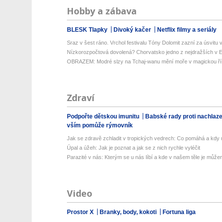
Hobby a zábava
BLESK Tlapky
Divoký kačer
Netflix filmy a seriály
Sraz v šest ráno. Vrchol festivalu Tóny Dolomit zazní za úsvitu v
Nízkorozpočtová dovolená? Chorvatsko jedno z nejdražších v Ev
OBRAZEM: Modré slzy na Tchaj-wanu mění moře v magickou ří
Zdraví
Podpořte dětskou imunitu
Babské rady proti nachlaz
vším pomůže rýmovník
Jak se zdravě zchladit v tropických vedrech: Co pomáhá a kdy už
Úpal a úžeh: Jak je poznat a jak se z nich rychle vyléčit
Parazité v nás: Kterým se u nás líbí a kde v našem těle je můžem
Video
Prostor X
Branky, body, kokoti
Fortuna liga