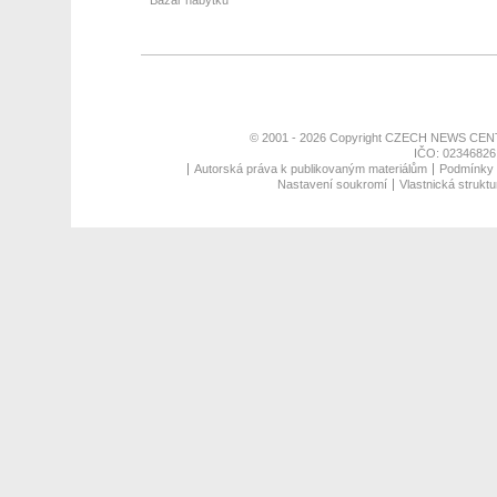
Bazar nábytku
© 2001 - 2026 Copyright
CZECH NEWS CENT
IČO: 02346826,
Autorská práva k publikovaným materiálům
Podmínky p
Nastavení soukromí
Vlastnická struktu