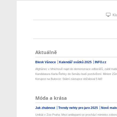
Kla
Aktuálně
Blesk Vánoce
Kalendář svátků 2025
INFO.cz
Afghánec v Mnichově najel do demonstrace odborářů, zabil matku
Kandidatura Karla Řehky do Senátu budí pozdvižení. Ministr Zůna
Korupce na Bulovce: Státní zástupce obžaloval 5 lidí!
Móda a krása
Jak zhubnout
Trendy nehty pro jaro 2025
Nové make
Unikát v Zoo Praha: Mezi antilopami se prochází miminko zoboro