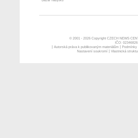
Bazar nábytku
© 2001 - 2026 Copyright
CZECH NEWS CENT
IČO: 02346826,
Autorská práva k publikovaným materiálům
Podmínky p
Nastavení soukromí
Vlastnická struktu