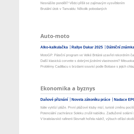
Nesnášíte pondělí? Vědci přišli se zajímavým vysvětlením
Brutální útok v Tanvaldu: Několik pobodaných
Auto-moto
Alko-kalkulačka
Rallye Dakar 2025
Dálniční známk
MotoGP: Páteční program ve Velké Británii uzavřel rekordním č
Další klasická corvette s dobrými jízdními vlastnostmi? Mitsuoka
Problémy Cadillacu s brzdami souvisí podle Bottase s jejich chl
Ekonomika a byznys
Daňové přiznání
Novela zákoníku práce
Nadace EP
Itálie vyklízí pláže. První plážové kluby mizí, turisté změnu pocítí 
Potenciální zachránce Soleku zrušil nabídku. Zadlužené solární 
V bratislavské rafinerii Slovnaft hořela nádrž, výbuch otřásl okol