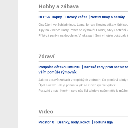
Hobby a zábava
BLESK Tlapky
Divoký kačer
Netflix filmy a seriály
Osvěžení ve Schladmingu: Lamy, ferraty i koulovačka v létě jsou 
Tipy na víkend: Harry Potter na výstavě! Folklor, bitvy i setkání 
Přibývá paniky na dovolené: Vnuka paní Soni v hotelu poštípaly š
Zdraví
Podpořte dětskou imunitu
Babské rady proti nachlaz
vším pomůže rýmovník
Jak se zdravě zchladit v tropických vedrech: Co pomáhá a kdy už
Úpal a úžeh: Jak je poznat a jak se z nich rychle vyléčit
Parazité v nás: Kterým se u nás líbí a kde v našem těle je můžem
Video
Prostor X
Branky, body, kokoti
Fortuna liga