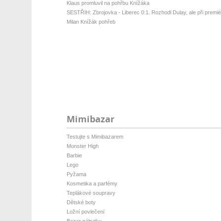
Klaus promluvil na pohřbu Knížáka
SESTŘIH: Zbrojovka - Liberec 0:1. Rozhodl Dulay, ale při premiéř
Milan Knížák pohřeb
Mimibazar
Testujte s Mimibazarem
Monster High
Barbie
Lego
Pyžama
Kosmetika a parfémy
Teplákové soupravy
Dětské boty
Ložní povlečení