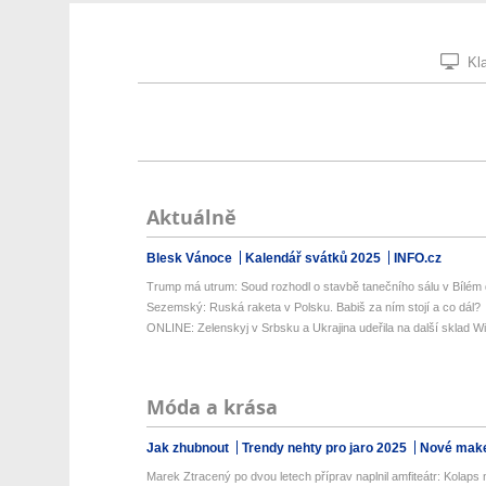
Kla
Aktuálně
Blesk Vánoce
Kalendář svátků 2025
INFO.cz
Trump má utrum: Soud rozhodl o stavbě tanečního sálu v Bílém
Sezemský: Ruská raketa v Polsku. Babiš za ním stojí a co dál?
ONLINE: Zelenskyj v Srbsku a Ukrajina udeřila na další sklad Wil
Móda a krása
Jak zhubnout
Trendy nehty pro jaro 2025
Nové make
Marek Ztracený po dvou letech příprav naplnil amfiteátr: Kolaps n