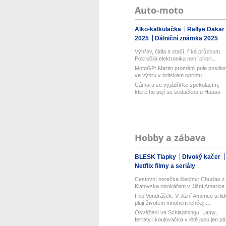
Auto-moto
Alko-kalkulačka
Rallye Dakar
2025
Dálniční známka 2025
Výhřev, čidla a stačí, říká průzkum.
Pokročilá elektronika není priori...
MotoGP: Martin proměnil pole positio
ve výhru v britském sprintu
Câmara se vyjádřil ke spekulacím,
které ho pojí se sedačkou u Haasu
Hobby a zábava
BLESK Tlapky
Divoký kačer
Netflix filmy a seriály
Cestovní horečka šlechty: Chuďas z
Klatovska otrokářem v Jižní Americe
Filip Vondrášek: V Jižní Americe si lid
plují životem mnohem lehčeji,...
Osvěžení ve Schladmingu: Lamy,
ferraty i koulovačka v létě jsou jen pá.