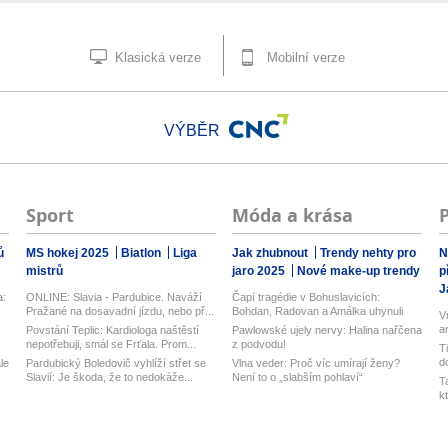
Klasická verze
Mobilní verze
VÝBĚR
Sport
Móda a krása
ů
MS hokej 2025
Biatlon
Liga
Jak zhubnout
Trendy nehty pro
N
mistrů
jaro 2025
Nové make-up trendy
p
J
a:
ONLINE: Slavia - Pardubice. Naváží
Čapí tragédie v Bohuslavicích:
Pražané na dosavadní jízdu, nebo př...
Bohdan, Radovan a Amálka uhynuli
V
a
Povstání Teplic: Kardiologa naštěstí
Pawlowské ujely nervy: Halina nařčena
ka
nepotřebuji, smál se Frťala. Prom...
z podvodu!
T
d
le
Pardubický Boledovič vyhlíží střet se
Vlna veder: Proč víc umírají ženy?
Slavií: Je škoda, že to nedokáže...
Není to o „slabším pohlaví“
T
k
k.