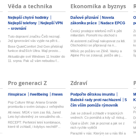
Věda a technika
Ekonomika a byznys
Nejlepší chytré hodinky
Daňové přiznání
Novela
O
Nejlepší telefony
Nejlepší VPN
zákoníku práce
Nadace EPCG
p
– srovnání
Český prodejce telefonů míří k pěti
Zm
miliardám. Pomohl mu obchod s
m
Tuto dopravní značku Češi neznají.
Goog...
Její ignorování vás vyjde na pět ti...
n
AI asistenti začínají nakupovat za lidi.
1
Obchodníci se připravují na n...
k
Bose QuietComfort 2nd Gen přebírají
b.
funkce dražších Ultra. Mají prosto...
Měsíc po požáru ve Zlíně. Vasky a
S
Alpine Pro se zotavují, potíže ale j...
š
Aktualizujte své Windows 11 Insider do
11. srpna. Pak už vám nebudou f...
Pro generaci Z
Zdraví
#inspirace
#wellbeing
#news
Podpořte dětskou imunitu
M
Babské rady proti nachlazení
S
K
Pop Culture Wrap: Ariana Grande
čím vším pomůže rýmovník
promluvila o svém ústupu z veřejného
V
ž...
P
Alt news: MGK v tom zas lítá, Jared
Jak se zdravě zchladit v tropických
Leto byl obviněný ze sexuálního ob...
vedrech: Co pomáhá a kdy už riskuj...
é
D
o
RECEPT: Perfektní letní kombinace,
Úpal a úžeh: Jak je poznat a jak se z
které tě zchladí, i kdybys nechtěl*...
nich rychle vyléčit
M
..
s
Parazité v nás: Kterým se u nás líbí a