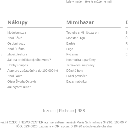
kde v našem těle je můžeme nají...
Nákupy
Mimibazar
hledejceny.cz
Testujte s Mimibazarem
S
i
Zboží Živě
Monster High
Č
Osobní vozy
Barbie
R
Zboží Dáma
Lego
F
zbozi.blesk.cz
Pyžama
E
0.
Jak na prohlídku ojetého vozu?
Kosmetika a parfémy
HobbyKompas
Teplákové soupravy
u
Auto pro začátečníka do 100 000 Kč
Dětské boty
Zboží Auto
Ložní povlečení
Ojetá Škoda Octavia
Bazar nábytku
Jak vybrat auto?
Inzerce
Redakce
RSS
yright
CZECH NEWS CENTER a.s.
se sídlem náměstí Marie Schmolkové 3493/1, 100 00 Pra
IČO: 02346826, zapsána v OR, sp.zn. B 19490 a dodavatelé obsahu