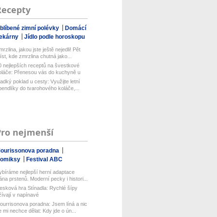
Recepty
blíbené zimní polévky
Domácí
ekárny
Jídlo podle horoskopu
rzlina, jakou jste ještě nejedli! Pět
íst, kde zmrzlina chutná jako...
0 nejlepších receptů na švestkové
oláče: Přenesou vás do kuchyně u
..
ladký poklad u cesty: Využijte letní
pendlíky do tvarohového koláče,...
Pro nejmenší
ourissonova poradna
omiksy
Festival ABC
ybíráme nejlepší herní adaptace
ána prstenů. Moderní pecky i histori...
esková hra Stínadla: Rychlé šípy
žívají v napínavé
ourrisonova poradna: Jsem líná a nic
e mi nechce dělat: Kdy jde o ún...