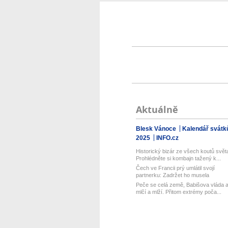
Aktuálně
Blesk Vánoce
Kalendář svátk
2025
INFO.cz
Historický bizár ze všech koutů svět
Prohlédněte si kombajn tažený k...
Čech ve Francii prý umlátil svojí
partnerku: Zadržet ho musela
zásahov...
Peče se celá země, Babišova vláda a
mlčí a mlží. Přitom extrémy poča...