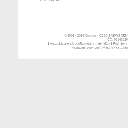
Bazar nábytku
© 2001 - 2026 Copyright
CZECH NEWS CENT
IČO: 02346826,
Autorská práva k publikovaným materiálům
Podmínky p
Nastavení soukromí
Vlastnická struktu