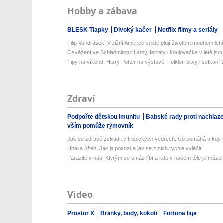
Hobby a zábava
BLESK Tlapky
Divoký kačer
Netflix filmy a seriály
Filip Vondrášek: V Jižní Americe si lidé plují životem mnohem lehče
Osvěžení ve Schladmingu: Lamy, ferraty i koulovačka v létě jsou 
Tipy na víkend: Harry Potter na výstavě! Folklor, bitvy i setkání 
Zdraví
Podpořte dětskou imunitu
Babské rady proti nachlaz
vším pomůže rýmovník
Jak se zdravě zchladit v tropických vedrech: Co pomáhá a kdy už
Úpal a úžeh: Jak je poznat a jak se z nich rychle vyléčit
Parazité v nás: Kterým se u nás líbí a kde v našem těle je můžem
Video
Prostor X
Branky, body, kokoti
Fortuna liga