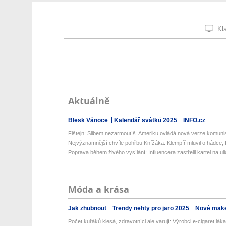
Kla
Aktuálně
Blesk Vánoce
Kalendář svátků 2025
INFO.cz
Fištejn: Slibem nezarmoutíš. Ameriku ovládá nová verze komunis
Nejvýznamnější chvíle pohřbu Knížáka: Klempíř mluvil o hádce, K
Poprava během živého vysílání: Influencera zastřelil kartel na uli
Móda a krása
Jak zhubnout
Trendy nehty pro jaro 2025
Nové make
Počet kuřáků klesá, zdravotníci ale varují: Výrobci e-cigaret lákaj