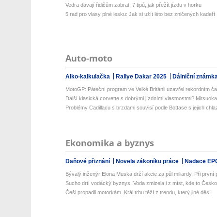
Vedra dávají řidičům zabrat: 7 tipů, jak přežít jízdu v horku
5 rad pro vlasy plné lesku: Jak si užít léto bez zničených kadeří
Auto-moto
Alko-kalkulačka
Rallye Dakar 2025
Dálniční známk
MotoGP: Páteční program ve Velké Británii uzavřel rekordním č
Další klasická corvette s dobrými jízdními vlastnostmi? Mitsuoka
Problémy Cadillacu s brzdami souvisí podle Bottase s jejich chl
Ekonomika a byznys
Daňové přiznání
Novela zákoníku práce
Nadace EP
Bývalý inženýr Elona Muska drží akcie za půl miliardy. Při první př
Sucho drtí vodácký byznys. Voda zmizela i z míst, kde to Česko
Češi propadli motorkám. Král trhu těží z trendu, který jiné děsí