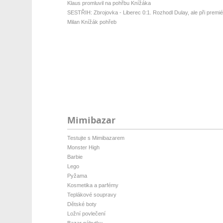
Klaus promluvil na pohřbu Knížáka
SESTŘIH: Zbrojovka - Liberec 0:1. Rozhodl Dulay, ale při premiéř
Milan Knížák pohřeb
Mimibazar
Testujte s Mimibazarem
Monster High
Barbie
Lego
Pyžama
Kosmetika a parfémy
Teplákové soupravy
Dětské boty
Ložní povlečení