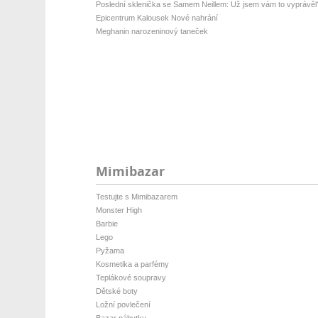
Poslední sklenička se Samem Neillem: Už jsem vám to vyprávěl
Epicentrum Kalousek Nové nahrání
Meghanin narozeninový taneček
Mimibazar
Testujte s Mimibazarem
Monster High
Barbie
Lego
Pyžama
Kosmetika a parfémy
Teplákové soupravy
Dětské boty
Ložní povlečení