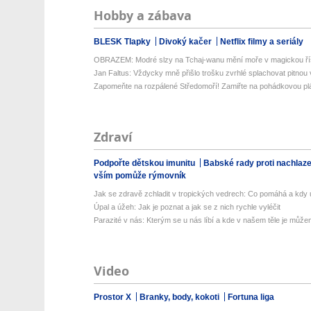
Hobby a zábava
BLESK Tlapky
Divoký kačer
Netflix filmy a seriály
OBRAZEM: Modré slzy na Tchaj-wanu mění moře v magickou ří
Jan Faltus: Vždycky mně přišlo trošku zvrhlé splachovat pitnou
Zapomeňte na rozpálené Středomoří! Zamiřte na pohádkovou pláž
Zdraví
Podpořte dětskou imunitu
Babské rady proti nachlaz
vším pomůže rýmovník
Jak se zdravě zchladit v tropických vedrech: Co pomáhá a kdy už
Úpal a úžeh: Jak je poznat a jak se z nich rychle vyléčit
Parazité v nás: Kterým se u nás líbí a kde v našem těle je můžem
Video
Prostor X
Branky, body, kokoti
Fortuna liga