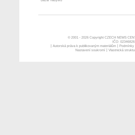
Bazar nábytku
© 2001 - 2026 Copyright
CZECH NEWS CENT
IČO: 02346826,
Autorská práva k publikovaným materiálům
Podmínky p
Nastavení soukromí
Vlastnická struktu