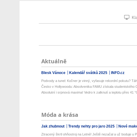
Kla
Aktuálně
Blesk Vánoce
Kalendář svátků 2025
INFO.cz
Podvody a tunel: Kočner je vinný, vyfasuje rekordní pokutu? Táh
Česko v Hollywoodu: Absolventka FAMU získala studentského Os
Absolutní i srpnová maxima! Vedro k zalknutí a teplotu přes 41 °C
Móda a krása
Jak zhubnout
Trendy nehty pro jaro 2025
Nové make
Ztracený škrtl ohňostroj na Letné! Ještě nezačal a už boduje u 