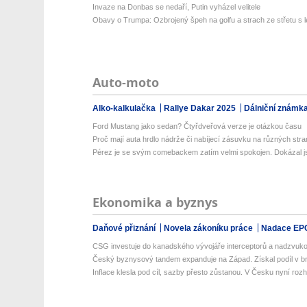
Invaze na Donbas se nedaří, Putin vyházel velitele
Obavy o Trumpa: Ozbrojený špeh na golfu a strach ze střetu s l
Auto-moto
Alko-kalkulačka
Rallye Dakar 2025
Dálniční známk
Ford Mustang jako sedan? Čtyřdveřová verze je otázkou času
Proč mají auta hrdlo nádrže či nabíjecí zásuvku na různých str
Pérez je se svým comebackem zatím velmi spokojen. Dokázal js
Ekonomika a byznys
Daňové přiznání
Novela zákoníku práce
Nadace EP
CSG investuje do kanadského vývojáře interceptorů a nadzvuko
Český byznysový tandem expanduje na Západ. Získal podíl v bri
Inflace klesla pod cíl, sazby přesto zůstanou. V Česku nyní rozho