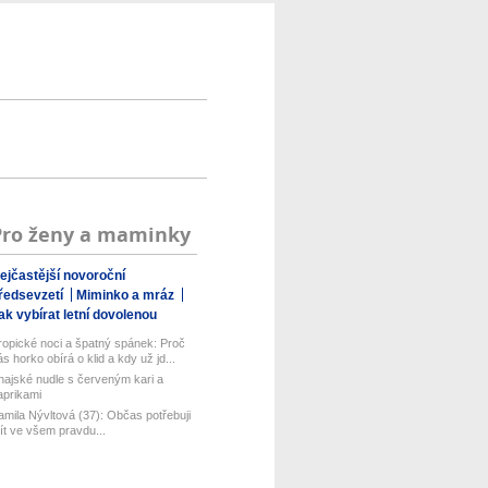
Pro ženy a maminky
ejčastější novoroční
ředsevzetí
Miminko a mráz
ak vybírat letní dovolenou
ropické noci a špatný spánek: Proč
ás horko obírá o klid a kdy už jd...
hajské nudle s červeným kari a
aprikami
amila Nývltová (37): Občas potřebuji
ít ve všem pravdu...