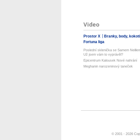
Video
Prostor X
Branky, body, kokot
Fortuna liga
Poslední sklenička se Samem Neille
Už jsem vám to vyprávěl?
Epicentrum Kalousek Nové nahrání
Meghanin narozeninový taneček
© 2001 - 2026 Cop