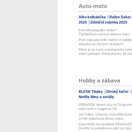
Auto-moto
Alko-kalkulačka
Rallye Dakar
2025
Dálniční známka 2025
Ford Mustang jako sedan?
Čtyřdveřová verze je otázkou času
Proč mají auta hrdlo nádrže či nabíjec
zásuvku na různých stranách?
Pérez je se svým comebackem zatí
velmi spokojen. Dokázal jsem, že stá.
Hobby a zábava
BLESK Tlapky
Divoký kačer
Netflix filmy a seriály
OBRAZEM: Modré slzy na Tchaj-wa
mění moře v magickou říši
Jan Faltus: Vždycky mně přišlo troš
zvrhlé splachovat pitnou vodou
Zapomeňte na rozpálené Středomoří!
Zamiřte na pohádkovou pláž se zlatý.