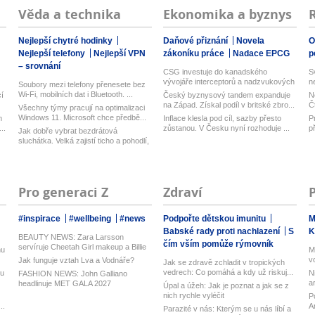
Věda a technika
Ekonomika a byznys
Nejlepší chytré hodinky
Daňové přiznání
Novela
O
Nejlepší telefony
Nejlepší VPN
zákoníku práce
Nadace EPCG
p
– srovnání
CSG investuje do kanadského
S
vývojáře interceptorů a nadzvukových
n
Soubory mezi telefony přenesete bez
techn...
Wi-Fi, mobilních dat i Bluetooth. ...
í
Český byznysový tandem expanduje
N
na Západ. Získal podíl v britské zbro...
Č
Všechny týmy pracují na optimalizaci
Windows 11. Microsoft chce předbě...
m
Inflace klesla pod cíl, sazby přesto
P
..
zůstanou. V Česku nyní rozhoduje ...
p
Jak dobře vybrat bezdrátová
sluchátka. Velká zajistí ticho a pohodlí,
...
Pro generaci Z
Zdraví
#inspirace
#wellbeing
#news
Podpořte dětskou imunitu
M
Babské rady proti nachlazení
S
K
BEAUTY NEWS: Zara Larsson
čím vším pomůže rýmovník
servíruje Cheetah Girl makeup a Billie
nu
M
Eilis...
v
Jak funguje vztah Lva a Vodnáře?
Jak se zdravě zchladit v tropických
..
vedrech: Co pomáhá a kdy už riskuj...
ku
N
FASHION NEWS: John Galliano
a
headlinuje MET GALA 2027
Úpal a úžeh: Jak je poznat a jak se z
je
nich rychle vyléčit
P
..
A
Parazité v nás: Kterým se u nás líbí a