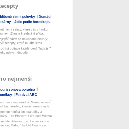
Recepty
blíbené zimní polévky
Domácí
ekárny
Jídlo podle horoskopu
věží letní saláty, které vás v horku
eunaví: Zkuste k zelenině přida...
ejlepší nálev na nakládané okurky:
tyři recepty, které musíte letos ...
roč jíst cottage každý den? Tady je 7
řekvapivých důvodů
Pro nejmenší
ourissonova poradna
omiksy
Festival ABC
ourrisonova poradna: Máma si domů
odí kamarádku, kterou nemám ráda.
.
intendo nedělá jen skákačky a
rkády. Fire Emblem: Fortune's Weave
...
omozte Salierimu začít nový život v
merice. Mafia: The Old Country o...