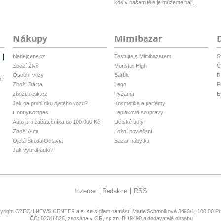
kde v našem těle je můžeme nají...
Nákupy
Mimibazar
hledejceny.cz
Testujte s Mimibazarem
S
i
Zboží Živě
Monster High
Č
Osobní vozy
Barbie
R
m:
Zboží Dáma
Lego
F
zbozi.blesk.cz
Pyžama
E
Jak na prohlídku ojetého vozu?
Kosmetika a parfémy
HobbyKompas
Teplákové soupravy
Auto pro začátečníka do 100 000 Kč
Dětské boty
Zboží Auto
Ložní povlečení
Ojetá Škoda Octavia
Bazar nábytku
Jak vybrat auto?
Inzerce
Redakce
RSS
yright
CZECH NEWS CENTER a.s.
se sídlem náměstí Marie Schmolkové 3493/1, 100 00 Pra
IČO: 02346826, zapsána v OR, sp.zn. B 19490 a dodavatelé obsahu