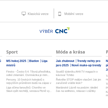
Klasická verze
Mobilní verze
VÝBĚR
Sport
Móda a krása
ů
MS hokej 2025
Biatlon
Liga
Jak zhubnout
Trendy nehty pro
N
mistrů
jaro 2025
Nové make-up trendy
p
J
Finsko - Česko 5:4. Těsná přestřelka,
Soutěž týdeníku AHA TV magazín o
velké zklamání. Osmnáctka je mim...
kávovar Tchibo
T
n
Persony. 10 českých hokejistů s
Řekněte STOP mdlým vlasům! Jak jim
nejvyšším průměrem bodů na zápas v
zaručeně vrátíte lesk?
T
his...
p
Liga očima fanoušků: Chorého ve
Mariánské Lázně na podzim: ideální
Slavii zpět nechtějí, sestava Plzně vy...
čas na wellness, relaxaci i zážitky
K
m