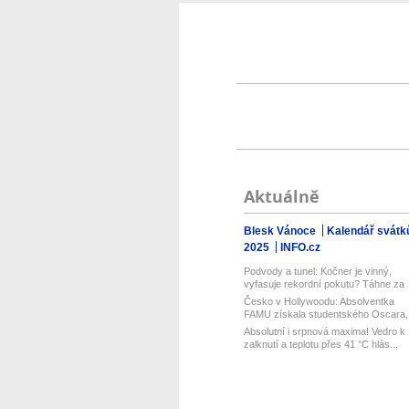
Aktuálně
Blesk Vánoce
Kalendář svátk
2025
INFO.cz
Podvody a tunel: Kočner je vinný,
vyfasuje rekordní pokutu? Táhne za
s...
Česko v Hollywoodu: Absolventka
FAMU získala studentského Oscara,
post...
Absolutní i srpnová maxima! Vedro k
zalknutí a teplotu přes 41 °C hlás...