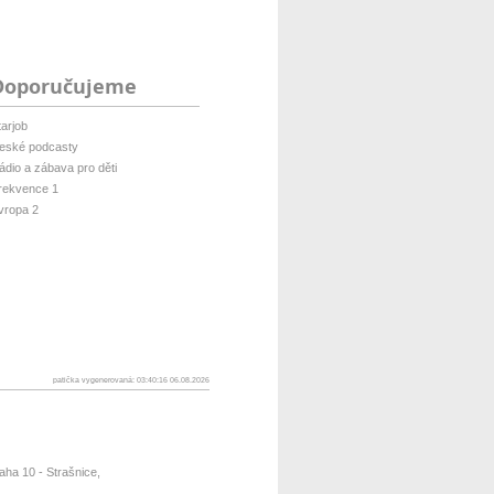
Doporučujeme
tarjob
eské podcasty
ádio a zábava pro děti
rekvence 1
vropa 2
patička vygenerovaná: 03:40:16 06.08.2026
ha 10 - Strašnice,