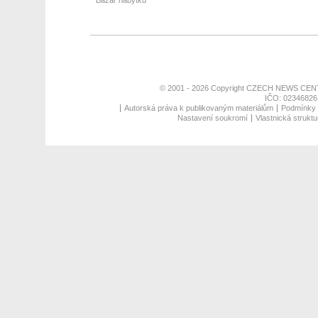
Bazar nábytku
© 2001 - 2026 Copyright
CZECH NEWS CENT
IČO: 02346826,
Autorská práva k publikovaným materiálům
Podmínky p
Nastavení soukromí
Vlastnická struktu