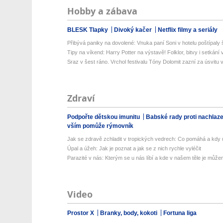
Hobby a zábava
BLESK Tlapky
Divoký kačer
Netflix filmy a seriály
Přibývá paniky na dovolené: Vnuka paní Soni v hotelu poštípaly š
Tipy na víkend: Harry Potter na výstavě! Folklor, bitvy i setkání 
Sraz v šest ráno. Vrchol festivalu Tóny Dolomit zazní za úsvitu v
Zdraví
Podpořte dětskou imunitu
Babské rady proti nachlaz
vším pomůže rýmovník
Jak se zdravě zchladit v tropických vedrech: Co pomáhá a kdy už
Úpal a úžeh: Jak je poznat a jak se z nich rychle vyléčit
Parazité v nás: Kterým se u nás líbí a kde v našem těle je můžem
Video
Prostor X
Branky, body, kokoti
Fortuna liga