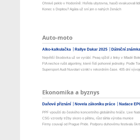
Ohnivé peklo v Hodoníně: Hořela ubytovna, hasiči evakuovali lidi i
Konec s Dopitou? Agáta už sní jen o nahých ženách
Auto-moto
Alko-kalkulačka
Rallye Dakar 2025
Dálniční známk
Největší škodovka už se vyrábí. Peaq sjíždí z linky v Mladé Bole
FIA nechce rušit algoritmy, které řídí pohonné jednotky. Podle To
Supersport Audi Nuvolari vznikl v rekordním čase. 405 dní vývoje
Ekonomika a byznys
Daňové přiznání
Novela zákoníku práce
Nadace EP
PPF vpouští do českého koncertního globálního hráče. Live Natio
CSG vzrostly tržby skoro o pětinu, růst táhla výroba munice
Firmy couvají od Prague Pride. Podporu duhovému festivalu škrtl 