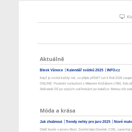
Kla
Aktuálně
Blesk Vánoce
Kalendář svátků 2025
INFO.cz
Když je vrchol každý rok, co přijde příště? Let It Roll 2026 zaujal l
ONLINE: Poslední rozloučení s Milanem Knížákem (†86). Kdo př
Sběratelé šílí po starých cukřenkách po babičce: Mohou mít stati
Móda a krása
Jak zhubnout
Trendy nehty pro jaro 2025
Nové make
Oběť bouře v jezeru Most: Zemřel táta Dominik (†28), zanechal p