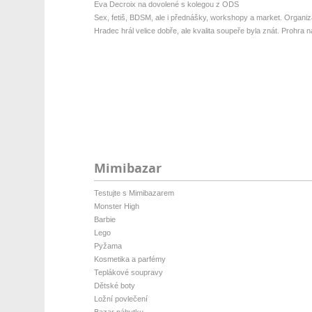
Eva Decroix na dovolené s kolegou z ODS
Sex, fetiš, BDSM, ale i přednášky, workshopy a market. Organizá
Hradec hrál velice dobře, ale kvalita soupeře byla znát. Prohra na 
Mimibazar
Testujte s Mimibazarem
Monster High
Barbie
Lego
Pyžama
Kosmetika a parfémy
Teplákové soupravy
Dětské boty
Ložní povlečení