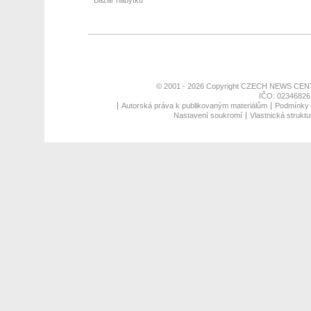
Bazar nábytku
© 2001 - 2026 Copyright
CZECH NEWS CENT
IČO: 02346826,
Autorská práva k publikovaným materiálům
Podmínky p
Nastavení soukromí
Vlastnická struktu