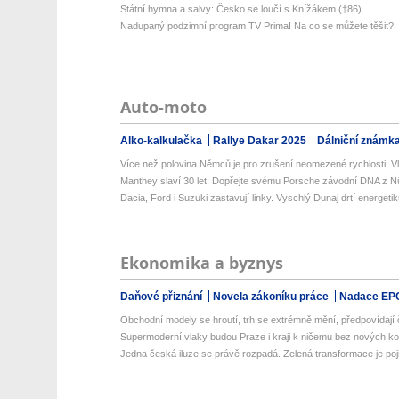
Státní hymna a salvy: Česko se loučí s Knížákem (†86)
Nadupaný podzimní program TV Prima! Na co se můžete těšit?
Auto-moto
Alko-kalkulačka
Rallye Dakar 2025
Dálniční známk
Více než polovina Němců je pro zrušení neomezené rychlosti. Vlá
Manthey slaví 30 let: Dopřejte svému Porsche závodní DNA z Nü
Dacia, Ford i Suzuki zastavují linky. Vyschlý Dunaj drtí energetik
Ekonomika a byznys
Daňové přiznání
Novela zákoníku práce
Nadace EP
Obchodní modely se hroutí, trh se extrémně mění, předpovídají č
Supermoderní vlaky budou Praze i kraji k ničemu bez nových kolej
Jedna česká iluze se právě rozpadá. Zelená transformace je poji