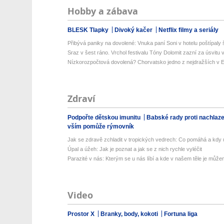
Hobby a zábava
BLESK Tlapky
Divoký kačer
Netflix filmy a seriály
Přibývá paniky na dovolené: Vnuka paní Soni v hotelu poštípaly š
Sraz v šest ráno. Vrchol festivalu Tóny Dolomit zazní za úsvitu v
Nízkorozpočtová dovolená? Chorvatsko jedno z nejdražších v Ev
Zdraví
Podpořte dětskou imunitu
Babské rady proti nachlaz
vším pomůže rýmovník
Jak se zdravě zchladit v tropických vedrech: Co pomáhá a kdy už
Úpal a úžeh: Jak je poznat a jak se z nich rychle vyléčit
Parazité v nás: Kterým se u nás líbí a kde v našem těle je můžem
Video
Prostor X
Branky, body, kokoti
Fortuna liga