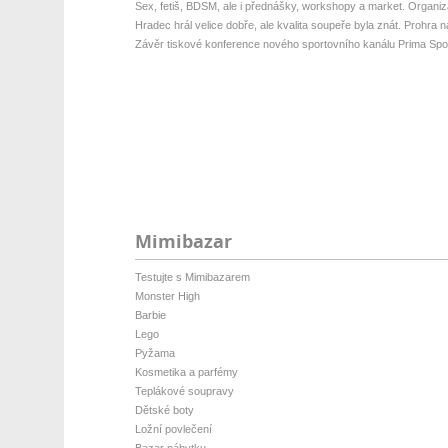
Sex, fetiš, BDSM, ale i přednášky, workshopy a market. Organizá
Hradec hrál velice dobře, ale kvalita soupeře byla znát. Prohra na 
Závěr tiskové konference nového sportovního kanálu Prima Spo
Mimibazar
Testujte s Mimibazarem
Monster High
Barbie
Lego
Pyžama
Kosmetika a parfémy
Teplákové soupravy
Dětské boty
Ložní povlečení