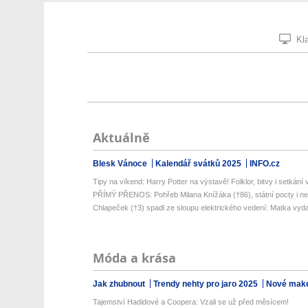
Kla
Aktuálně
Blesk Vánoce
Kalendář svátků 2025
INFO.cz
Tipy na víkend: Harry Potter na výstavě! Folklor, bitvy i setkání 
PŘÍMÝ PŘENOS: Pohřeb Milana Knížáka (†86), státní pocty i neč
Chlapeček (†3) spadl ze sloupu elektrického vedení: Matka vydal
Móda a krása
Jak zhubnout
Trendy nehty pro jaro 2025
Nové make
Tajemství Hadidové a Coopera: Vzali se už před měsícem!