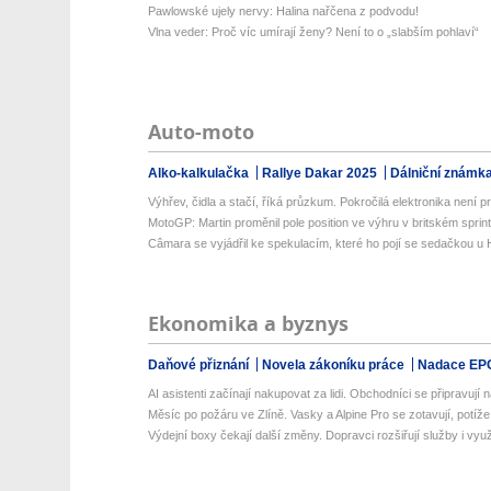
Pawlowské ujely nervy: Halina nařčena z podvodu!
Vlna veder: Proč víc umírají ženy? Není to o „slabším pohlaví“
Auto-moto
Alko-kalkulačka
Rallye Dakar 2025
Dálniční známk
Výhřev, čidla a stačí, říká průzkum. Pokročilá elektronika není prio
MotoGP: Martin proměnil pole position ve výhru v britském sprin
Câmara se vyjádřil ke spekulacím, které ho pojí se sedačkou u
Ekonomika a byznys
Daňové přiznání
Novela zákoníku práce
Nadace EP
AI asistenti začínají nakupovat za lidi. Obchodníci se připravují na
Měsíc po požáru ve Zlíně. Vasky a Alpine Pro se zotavují, potíže a
Výdejní boxy čekají další změny. Dopravci rozšiřují služby i využit