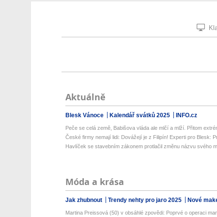
Kla
Aktuálně
Blesk Vánoce
Kalendář svátků 2025
INFO.cz
Peče se celá země, Babišova vláda ale mlčí a mlží. Přitom extré
České firmy nemají lidi: Dovážejí je z Filipín! Experti pro Blesk: Pr
Havlíček se stavebním zákonem protlačil změnu názvu svého min
Móda a krása
Jak zhubnout
Trendy nehty pro jaro 2025
Nové make
Martina Preissová (50) v obsáhlé zpovědi: Poprvé o operaci man