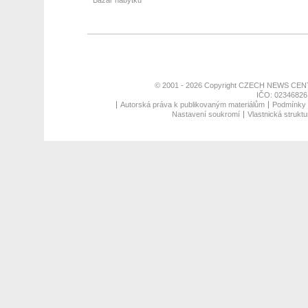
Bazar nábytku
© 2001 - 2026 Copyright
CZECH NEWS CENT
IČO: 02346826,
Autorská práva k publikovaným materiálům
Podmínky p
Nastavení soukromí
Vlastnická struktu