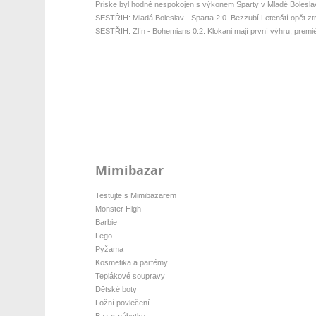
Priske byl hodně nespokojen s výkonem Sparty v Mladé Bolesla
SESTŘIH: Mladá Boleslav - Sparta 2:0. Bezzubí Letenští opět ztrati
SESTŘIH: Zlín - Bohemians 0:2. Klokani mají první výhru, premié
Mimibazar
Testujte s Mimibazarem
Monster High
Barbie
Lego
Pyžama
Kosmetika a parfémy
Teplákové soupravy
Dětské boty
Ložní povlečení