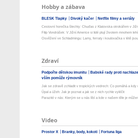
Hobby a zábava
BLESK Tlapky
Divoký kačer
Netflix filmy a seriály
Cestovní horečka šlechty: Chuďas z Klatovska otrokářem v Již
Filip Vondrášek: V Jižní Americe si lidé plují životem mnohem lehče
Osvěžení ve Schladmingu: Lamy, ferraty i koulovačka v létě jsou 
Zdraví
Podpořte dětskou imunitu
Babské rady proti nachlaz
vším pomůže rýmovník
Jak se zdravě zchladit v tropických vedrech: Co pomáhá a kdy už
Úpal a úžeh: Jak je poznat a jak se z nich rychle vyléčit
Parazité v nás: Kterým se u nás líbí a kde v našem těle je můžem
Video
Prostor X
Branky, body, kokoti
Fortuna liga