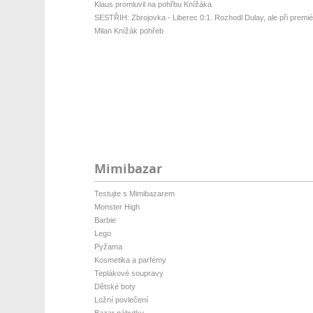
Klaus promluvil na pohřbu Knížáka
SESTŘIH: Zbrojovka - Liberec 0:1. Rozhodl Dulay, ale při premiéř
Milan Knížák pohřeb
Mimibazar
Testujte s Mimibazarem
Monster High
Barbie
Lego
Pyžama
Kosmetika a parfémy
Teplákové soupravy
Dětské boty
Ložní povlečení