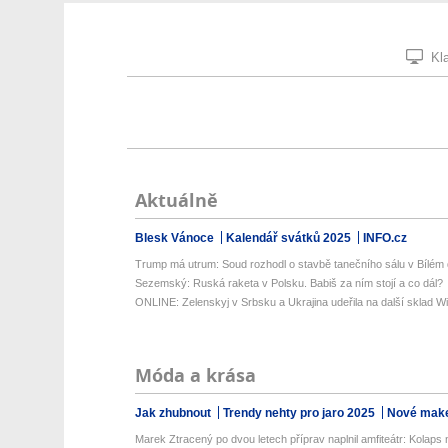
Kla
Aktuálně
Blesk Vánoce
Kalendář svátků 2025
INFO.cz
Trump má utrum: Soud rozhodl o stavbě tanečního sálu v Bílém
Sezemský: Ruská raketa v Polsku. Babiš za ním stojí a co dál?
ONLINE: Zelenskyj v Srbsku a Ukrajina udeřila na další sklad Wil
Móda a krása
Jak zhubnout
Trendy nehty pro jaro 2025
Nové make
Marek Ztracený po dvou letech příprav naplnil amfiteátr: Kolaps n