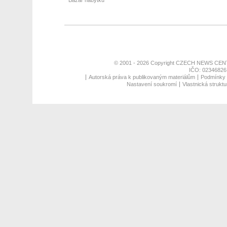
Bazar nábytku
© 2001 - 2026 Copyright
CZECH NEWS CENT
IČO: 02346826,
Autorská práva k publikovaným materiálům
Podmínky p
Nastavení soukromí
Vlastnická struktu