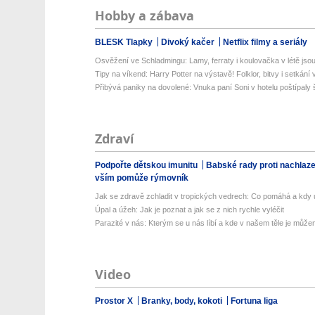
Hobby a zábava
BLESK Tlapky
Divoký kačer
Netflix filmy a seriály
Osvěžení ve Schladmingu: Lamy, ferraty i koulovačka v létě jsou 
Tipy na víkend: Harry Potter na výstavě! Folklor, bitvy i setkání 
Přibývá paniky na dovolené: Vnuka paní Soni v hotelu poštípaly š
Zdraví
Podpořte dětskou imunitu
Babské rady proti nachlaz
vším pomůže rýmovník
Jak se zdravě zchladit v tropických vedrech: Co pomáhá a kdy už
Úpal a úžeh: Jak je poznat a jak se z nich rychle vyléčit
Parazité v nás: Kterým se u nás líbí a kde v našem těle je můžem
Video
Prostor X
Branky, body, kokoti
Fortuna liga