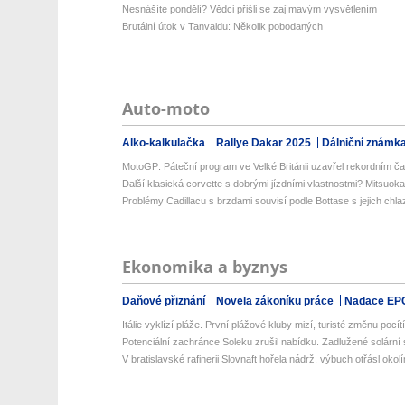
Nesnášíte pondělí? Vědci přišli se zajímavým vysvětlením
Brutální útok v Tanvaldu: Několik pobodaných
Auto-moto
Alko-kalkulačka
Rallye Dakar 2025
Dálniční známk
MotoGP: Páteční program ve Velké Británii uzavřel rekordním č
Další klasická corvette s dobrými jízdními vlastnostmi? Mitsuoka
Problémy Cadillacu s brzdami souvisí podle Bottase s jejich chl
Ekonomika a byznys
Daňové přiznání
Novela zákoníku práce
Nadace EP
Itálie vyklízí pláže. První plážové kluby mizí, turisté změnu pocítí 
Potenciální zachránce Soleku zrušil nabídku. Zadlužené solární 
V bratislavské rafinerii Slovnaft hořela nádrž, výbuch otřásl okol